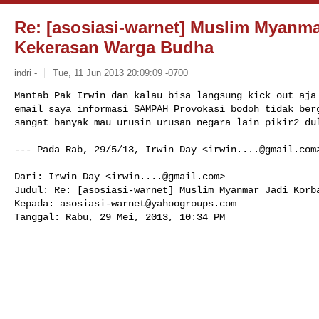
Re: [asosiasi-warnet] Muslim Myanm
Kekerasan Warga Budha
indri -
Tue, 11 Jun 2013 20:09:09 -0700
Mantab Pak Irwin dan kalau bisa langsung kick out aja 
email saya informasi SAMPAH Provokasi bodoh tidak berg
sangat banyak mau urusin urusan negara lain pikir2 du
--- Pada Rab, 29/5/13, Irwin Day <
irwin....@gmail.com
Dari: Irwin Day <
irwin....@gmail.com
>

Judul: Re: [asosiasi-warnet] Muslim Myanmar Jadi Korba
Kepada: 
asosiasi-warnet@yahoogroups.com
Tanggal: Rabu, 29 Mei, 2013, 10:34 PM
