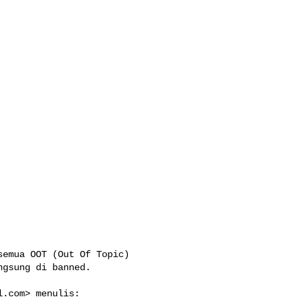
gsung di banned.

l.com
> menulis:
