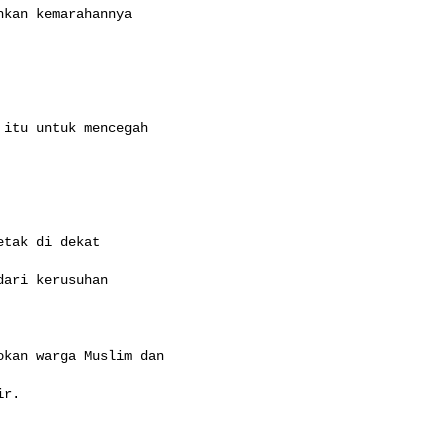
kan kemarahannya

itu untuk mencegah

tak di dekat

ari kerusuhan

kan warga Muslim dan

r.
