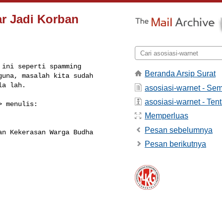
ar Jadi Korban
ini seperti spamming 

Beranda Arsip Surat
una, masalah kita sudah 

la lah.
asosiasi-warnet - Se
asosiasi-warnet - Tent
> menulis:

Memperluas
Pesan sebelumnya
n Kekerasan Warga Budha

Pesan berikutnya