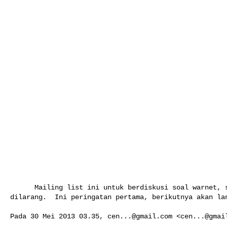
      Mailing list ini untuk berdiskusi soal warnet, semua OOT (Out Of Topic) 

dilarang.  Ini peringatan pertama, berikutnya akan lan
Pada 30 Mei 2013 03.35, 
cen...@gmail.com
 <
cen...@gmai