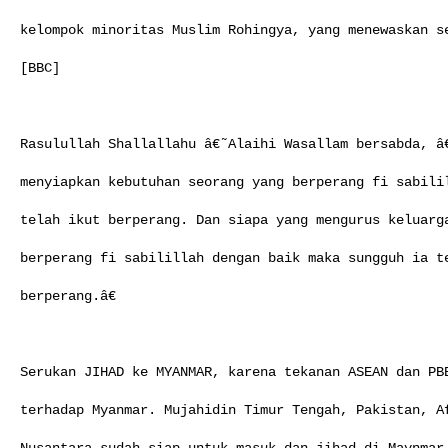
kelompok minoritas Muslim Rohingya, yang menewaskan se
[BBC]

Rasulullah Shallallahu â€˜Alaihi Wasallam bersabda, â€
menyiapkan kebutuhan seorang yang berperang fi sabilil
telah ikut berperang. Dan siapa yang mengurus keluarga
berperang fi sabilillah dengan baik maka sungguh ia te
berperang.â€ 

Serukan JIHAD ke MYANMAR, karena tekanan ASEAN dan PBB
terhadap Myanmar. Mujahidin Timur Tengah, Pakistan, Af
Nusantara sudah siap untuk masuk dan jihad di Maynmar.