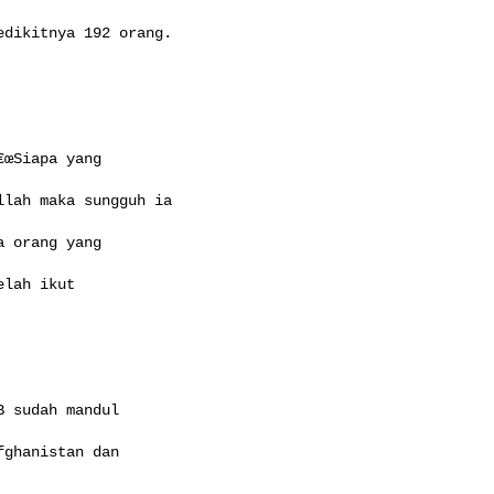
dikitnya 192 orang.

œSiapa yang

lah maka sungguh ia

 orang yang

lah ikut

 sudah mandul

ghanistan dan

..
