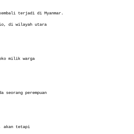
o, di wilayah utara

ko milik warga

a seorang perempuan

 akan tetapi
