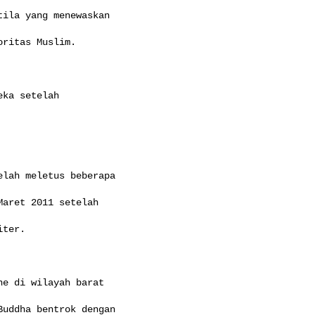
ila yang menewaskan

ritas Muslim.

ka setelah

lah meletus beberapa

aret 2011 setelah

ter.

e di wilayah barat

uddha bentrok dengan
