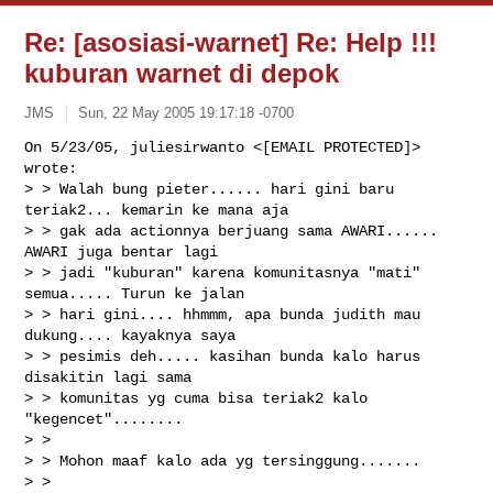
Re: [asosiasi-warnet] Re: Help !!!
kuburan warnet di depok
JMS
Sun, 22 May 2005 19:17:18 -0700
On 5/23/05, juliesirwanto <[EMAIL PROTECTED]> 
wrote:

> > Walah bung pieter...... hari gini baru 
teriak2... kemarin ke mana aja

> > gak ada actionnya berjuang sama AWARI...... 
AWARI juga bentar lagi

> > jadi "kuburan" karena komunitasnya "mati" 
semua..... Turun ke jalan

> > hari gini.... hhmmm, apa bunda judith mau 
dukung.... kayaknya saya

> > pesimis deh..... kasihan bunda kalo harus 
disakitin lagi sama

> > komunitas yg cuma bisa teriak2 kalo 
"kegencet"........

> >

> > Mohon maaf kalo ada yg tersinggung.......

> >
