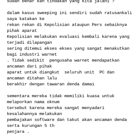
sudah benar kah tindakan yang kita jalani ?

dalam kasus sweeping ini sendiri sudah ratusankali 
saya katakan ke

rekan rekan di Kepolisian ataupun Pers sebaiknya 
pihak aparat

Kepolisian melakukan evaluasi kembali karena yang 
terjadi dilapangan

sering ditemui ekses ekses yang sangat menakutkan 
bagi industri warnet

. Tidak sedikit  pengusaha warnet mendapatkan 
ancaman dari pihak

aparat untuk diangkut  seluruh unit  PC dan 
ancaman ditahan lalu

berakhir dengan tawaran denda damai

sementara mereka tidak memiliki kuasa untuk 
melaporkan nama oknum

tersebut karena mereka sangat menyadari 
kesalahannya melakukan

pembajakan software dan takut akan ancaman denda 
serta kurungan 5 th

penjara .
