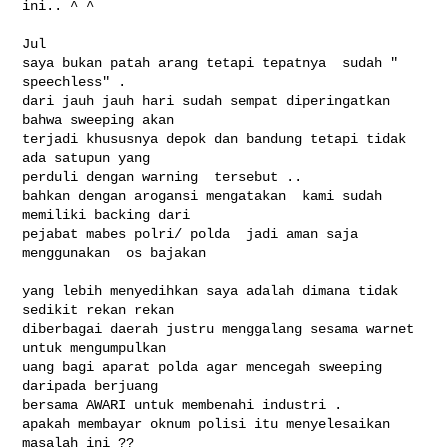
ini.. ^ ^
Jul 

saya bukan patah arang tetapi tepatnya  sudah " 
speechless" .

dari jauh jauh hari sudah sempat diperingatkan 
bahwa sweeping akan

terjadi khususnya depok dan bandung tetapi tidak 
ada satupun yang

perduli dengan warning  tersebut ..

bahkan dengan arogansi mengatakan  kami sudah 
memiliki backing dari

pejabat mabes polri/ polda  jadi aman saja 
menggunakan  os bajakan

yang lebih menyedihkan saya adalah dimana tidak 
sedikit rekan rekan

diberbagai daerah justru menggalang sesama warnet 
untuk mengumpulkan

uang bagi aparat polda agar mencegah sweeping 
daripada berjuang

bersama AWARI untuk membenahi industri .

apakah membayar oknum polisi itu menyelesaikan 
masalah ini ??
