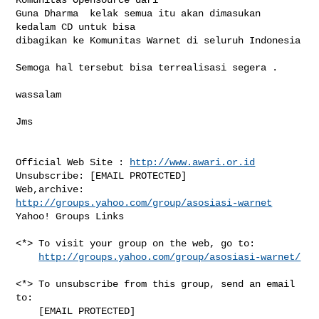
Guna Dharma  kelak semua itu akan dimasukan 
kedalam CD untuk bisa

dibagikan ke Komunitas Warnet di seluruh Indonesia

Semoga hal tersebut bisa terrealisasi segera .

wassalam

Jms

Official Web Site : 
http://www.awari.or.id
Unsubscribe: [EMAIL PROTECTED]

Web,archive: 
http://groups.yahoo.com/group/asosiasi-warnet
Yahoo! Groups Links

<*> To visit your group on the web, go to:

http://groups.yahoo.com/group/asosiasi-warnet/
<*> To unsubscribe from this group, send an email 
to:

    [EMAIL PROTECTED]
