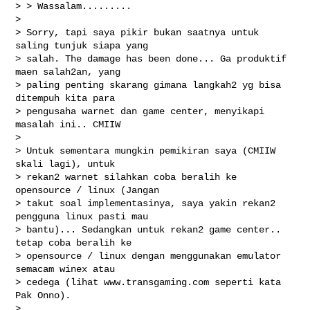
> > Wassalam.........

> 

> Sorry, tapi saya pikir bukan saatnya untuk 
saling tunjuk siapa yang

> salah. The damage has been done... Ga produktif 
maen salah2an, yang

> paling penting skarang gimana langkah2 yg bisa 
ditempuh kita para

> pengusaha warnet dan game center, menyikapi 
masalah ini.. CMIIW

> 

> Untuk sementara mungkin pemikiran saya (CMIIW 
skali lagi), untuk

> rekan2 warnet silahkan coba beralih ke 
opensource / linux (Jangan

> takut soal implementasinya, saya yakin rekan2 
pengguna linux pasti mau

> bantu)... Sedangkan untuk rekan2 game center.. 
tetap coba beralih ke

> opensource / linux dengan menggunakan emulator 
semacam winex atau

> cedega (lihat www.transgaming.com seperti kata 
Pak Onno).

> 
