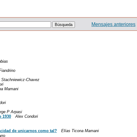
Mensajes anteriores
ubias
Fiandrino
a Stachniewicz-Chavez
ri
ona Mamani
dori
rge P Arpasi
o 1930
Alex Condori
acidad de unicarnos como tal?
Elías Ticona Mamani
rro