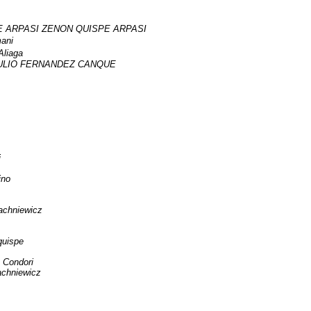
 ARPASI ZENON QUISPE ARPASI
ani
Aliaga
ULIO FERNANDEZ CANQUE
i
ino
achniewicz
quispe
 Condori
achniewicz