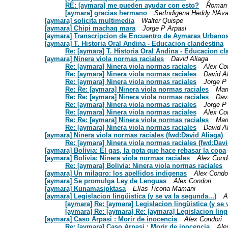
RE: [aymara] me pueden ayudar con esto?
Roman 
[aymara] gracias hermano
SerIndigena Heddy NAva
[aymara] solicita multimedia
Walter Quispe
[aymara] Chipi machaq mara
Jorge P Arpasi
[aymara] Transcripcion de Encuentro de Aymaras Urbano
[aymara] T. Historia Oral Andina - Educacion clandestina
Re: [aymara] T. Historia Oral Andina - Educacion cl
[aymara] Ninera viola normas raciales
David Aliaga
Re: [aymara] Ninera viola normas raciales
Alex Co
Re: [aymara] Ninera viola normas raciales
David A
Re: [aymara] Ninera viola normas raciales
Jorge P
Re: Re: [aymara] Ninera viola normas raciales
Mar
Re: Re: [aymara] Ninera viola normas raciales
Dav
Re: [aymara] Ninera viola normas raciales
Jorge P
Re: [aymara] Ninera viola normas raciales
Alex Co
Re: Re: [aymara] Ninera viola normas raciales
Mar
Re: [aymara] Ninera viola normas raciales
David A
[aymara] Ninera viola normas raciales (fwd:David Aliaga)
Re: [aymara] Ninera viola normas raciales (fwd:Davi
[aymara] Bolivia: El gas, la gota que hace rebasar la copa
[aymara] Bolivia: Ninera viola normas raciales
Alex Cond
Re: [aymara] Bolivia: Ninera viola normas raciales
[aymara] Un milagro: los apellidos indigenas
Alex Condo
[aymara] Se promulga Ley de Lenguas
Alex Condori
[aymara] Kunamasipktasa
Elías Ticona Mamani
[aymara] Legislacion lingüistica (y se va la segunda...)
A
[aymara] Re: [aymara] Legislacion lingüistica (y se 
[aymara] Re: [aymara] Re: [aymara] Legislacion lingü
[aymara] Caso Arpasi : Morir de inocencia
Alex Condori
Re: [aymara] Caso Arpasi : Morir de inocencia
Ale