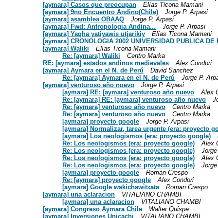
[aymara] Casos que preocupan
Elías Ticona Mamani
[aymara] 9no Encuentro Andino(Chile)
Jorge P. Arpasi
[aymara] asamblea OBAAQ
Jorge P. Arpasi
[aymara] Fwd: Antropologia Andina...
Jorge P. Arpasi
[aymara] Yaqha yatiyawis utjarikiy
Elías Ticona Mamani
[aymara] CRONOLOGIA 2002 UNIVERSIDAD PUBLICA DE 
[aymara] Waliki
Elías Ticona Mamani
Re: [aymara] Waliki
Centro Marka
RE: [aymara] estados andinos medievales
Alex Condori
[aymara] Aymara en el N. de Perú
David Sanchez
Re: [aymara] Aymara en el N. de Perú
Jorge P. Arp
[aymara] venturoso año nuevo
Jorge P. Arpasi
[aymara] RE: [aymara] venturoso año nuevo
Alex 
Re: [aymara] RE: [aymara] venturoso año nuevo
J
Re: [aymara] venturoso año nuevo
Centro Marka
Re: [aymara] venturoso año nuevo
Centro Marka
[aymara] proyecto google
Jorge P. Arpasi
[aymara] Normalizar, tarea urgente (era: proyecto g
[aymara] Los neologismos (era: proyecto google)
Re: Los neologismos (era: proyecto google)
Alex 
Re: Los neologismos (era: proyecto google)
Jorge
Re: Los neologismos (era: proyecto google)
Alex 
Re: Los neologismos (era: proyecto google)
Jorge
[aymara] proyecto google
Roman Crespo
Re: [aymara] proyecto google
Alex Condori
[aymara] Google wakichawitxata
Roman Crespo
[aymara] una aclaracion
VITALIANO CHAMBI
[aymara] una aclaracion
VITALIANO CHAMBI
[aymara] Congreso Aymara Chile
Walter Quispe
[aymara] Inversiones Unicachi
VITALIANO CHAMBI