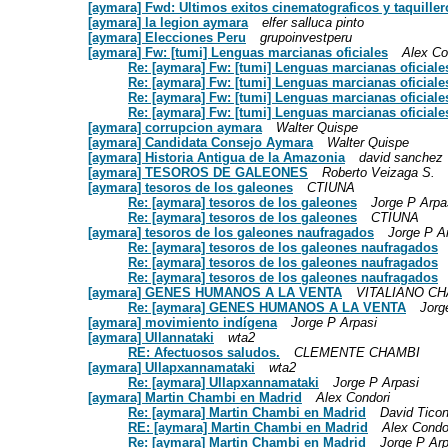
[aymara] Fwd: Ultimos exitos cinematograficos y taquiller
[aymara] la legion aymara
elfer salluca pinto
[aymara] Elecciones Peru
grupoinvestperu
[aymara] Fw: [tumi] Lenguas marcianas oficiales
Alex Co
Re: [aymara] Fw: [tumi] Lenguas marcianas oficiale
Re: [aymara] Fw: [tumi] Lenguas marcianas oficiale
Re: [aymara] Fw: [tumi] Lenguas marcianas oficiale
Re: [aymara] Fw: [tumi] Lenguas marcianas oficiale
[aymara] corrupcion aymara
Walter Quispe
[aymara] Candidata Consejo Aymara
Walter Quispe
[aymara] Historia Antigua de la Amazonia
david sanchez
[aymara] TESOROS DE GALEONES
Roberto Veizaga S.
[aymara] tesoros de los galeones
CTIUNA
Re: [aymara] tesoros de los galeones
Jorge P Arpa
Re: [aymara] tesoros de los galeones
CTIUNA
[aymara] tesoros de los galeones naufragados
Jorge P A
Re: [aymara] tesoros de los galeones naufragados
Re: [aymara] tesoros de los galeones naufragados
Re: [aymara] tesoros de los galeones naufragados
[aymara] GENES HUMANOS A LA VENTA
VITALIANO C
Re: [aymara] GENES HUMANOS A LA VENTA
Jorg
[aymara] movimiento indígena
Jorge P Arpasi
[aymara] Ullannataki
wta2
RE: Afectuosos saludos.
CLEMENTE CHAMBI
[aymara] Ullapxannamataki
wta2
Re: [aymara] Ullapxannamataki
Jorge P Arpasi
[aymara] Martin Chambi en Madrid
Alex Condori
Re: [aymara] Martin Chambi en Madrid
David Tico
RE: [aymara] Martin Chambi en Madrid
Alex Condo
Re: [aymara] Martin Chambi en Madrid
Jorge P Arp