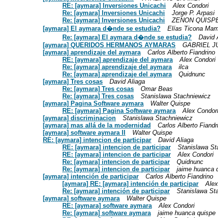
RE: [aymara] Inversiones Unicachi
Alex Condori
Re: [aymara] Inversiones Unicachi
Jorge P. Arpasi
Re: [aymara] Inversiones Unicachi
ZENON QUISPE
[aymara] El aymara d�nde se estudia?
Elías Ticona Mam
Re: [aymara] El aymara d�nde se estudia?
David 
[aymara] QUERIDOS HERMANOS AYMARAS
GABRIEL J
[aymara] aprendizaje del aymara
Carlos Alberto Fiandrino
RE: [aymara] aprendizaje del aymara
Alex Condori
Re: [aymara] aprendizaje del aymara
ilca
Re: [aymara] aprendizaje del aymara
Quidnunc
[aymara] Tres cosas
David Aliaga
Re: [aymara] Tres cosas
Omar Beas
Re: [aymara] Tres cosas
Stanislawa Stachniewicz
[aymara] Pagina Software aymara
Walter Quispe
RE: [aymara] Pagina Software aymara
Alex Condor
[aymara] discriminacion
Stanislawa Stachniewicz
[aymara] mas allá de la modernidad
Carlos Alberto Fiandr
[aymara] software aymara II
Walter Quispe
RE: [aymara] intencion de participar
David Aliaga
RE: [aymara] intencion de participar
Stanislawa St
RE: [aymara] intencion de participar
Alex Condori
Re: [aymara] intencion de participar
Quidnunc
Re: [aymara] intencion de participar
jaime huanca 
[aymara] intención de participar
Carlos Alberto Fiandrino
[aymara] RE: [aymara] intención de participar
Alex
Re: [aymara] intención de participar
Stanislawa St
[aymara] software aymara
Walter Quispe
RE: [aymara] software aymara
Alex Condori
Re: [aymara] software aymara
jaime huanca quispe