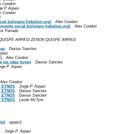
x Condori
ge P Arpasi
x Condori
i
ial boliviano (rebelion.org)
Alex Condori
miento social boliviano (rebelion.org)
Alex Condori
os Parrado
QUISPE ARPASI ZENON QUISPE ARPASI
gas
Davius Sanctex
rpasi
)
Alex Condori
e las ratas huyen
Davius Sanctex
rge P. Arpasi
Alex Condori
el ETNOS
Jorge P. Arpasi
el ETNOS
Davius Sanctex
el ETNOS
Davius Sanctex
el ETNOS
Leslie McTyre
le)
arpasi1
Y
Jorge P. Arpasi