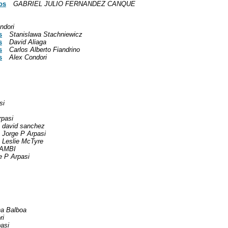
os
GABRIEL JULIO FERNANDEZ CANQUE
ndori
s
Stanislawa Stachniewicz
s
David Aliaga
s
Carlos Alberto Fiandrino
s
Alex Condori
si
rpasi
david sanchez
Jorge P Arpasi
Leslie McTyre
HAMBI
e P Arpasi
na Balboa
ri
asi