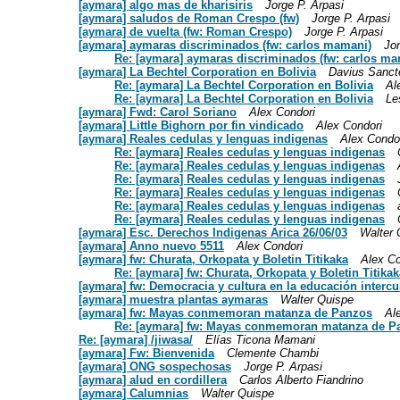
[aymara] algo mas de kharisiris
Jorge P. Arpasi
[aymara] saludos de Roman Crespo (fw)
Jorge P. Arpasi
[aymara] de vuelta (fw: Roman Crespo)
Jorge P. Arpasi
[aymara] aymaras discriminados (fw: carlos mamani)
Jor
Re: [aymara] aymaras discriminados (fw: carlos ma
[aymara] La Bechtel Corporation en Bolivia
Davius Sanct
Re: [aymara] La Bechtel Corporation en Bolivia
Al
Re: [aymara] La Bechtel Corporation en Bolivia
Le
[aymara] Fwd: Carol Soriano
Alex Condori
[aymara] Little Bighorn por fin vindicado
Alex Condori
[aymara] Reales cedulas y lenguas indigenas
Alex Condo
Re: [aymara] Reales cedulas y lenguas indigenas
Re: [aymara] Reales cedulas y lenguas indigenas
Re: [aymara] Reales cedulas y lenguas indigenas
Re: [aymara] Reales cedulas y lenguas indigenas
Re: [aymara] Reales cedulas y lenguas indigenas
Re: [aymara] Reales cedulas y lenguas indigenas
[aymara] Esc. Derechos Indigenas Arica 26/06/03
Walter 
[aymara] Anno nuevo 5511
Alex Condori
[aymara] fw: Churata, Orkopata y Boletin Titikaka
Alex Co
Re: [aymara] fw: Churata, Orkopata y Boletin Titikak
[aymara] fw: Democracia y cultura en la educación intercu
[aymara] muestra plantas aymaras
Walter Quispe
[aymara] fw: Mayas conmemoran matanza de Panzos
Al
Re: [aymara] fw: Mayas conmemoran matanza de P
Re: [aymara] /jiwasa/
Elías Ticona Mamani
[aymara] Fw: Bienvenida
Clemente Chambi
[aymara] ONG sospechosas
Jorge P. Arpasi
[aymara] alud en cordillera
Carlos Alberto Fiandrino
[aymara] Calumnias
Walter Quispe