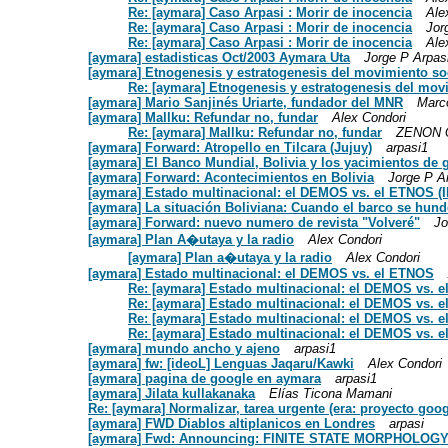
Re: [aymara] Caso Arpasi : Morir de inocencia
Ale
Re: [aymara] Caso Arpasi : Morir de inocencia
Jor
Re: [aymara] Caso Arpasi : Morir de inocencia
Ale
[aymara] estadisticas Oct/2003 Aymara Uta
Jorge P Arpas
[aymara] Etnogenesis y estratogenesis del movimiento soc
Re: [aymara] Etnogenesis y estratogenesis del movi
[aymara] Mario Sanjinés Uriarte, fundador del MNR
Marc
[aymara] Mallku: Refundar no, fundar
Alex Condori
Re: [aymara] Mallku: Refundar no, fundar
ZENON 
[aymara] Forward: Atropello en Tilcara (Jujuy)
arpasi1
[aymara] El Banco Mundial, Bolivia y los yacimientos de 
[aymara] Forward: Acontecimientos en Bolivia
Jorge P A
[aymara] Estado multinacional: el DEMOS vs. el ETNOS (II
[aymara] La situación Boliviana: Cuando el barco se hund
[aymara] Forward: nuevo numero de revista "Volveré"
Jo
[aymara] Plan A�utaya y la radio
Alex Condori
[aymara] Plan a�utaya y la radio
Alex Condori
[aymara] Estado multinacional: el DEMOS vs. el ETNOS
Re: [aymara] Estado multinacional: el DEMOS vs. 
Re: [aymara] Estado multinacional: el DEMOS vs. 
Re: [aymara] Estado multinacional: el DEMOS vs. 
Re: [aymara] Estado multinacional: el DEMOS vs. 
[aymara] mundo ancho y ajeno
arpasi1
[aymara] fw: [ideoL] Lenguas Jaqaru/Kawki
Alex Condori
[aymara] pagina de google en aymara
arpasi1
[aymara] Jilata kullakanaka
Elías Ticona Mamani
Re: [aymara] Normalizar, tarea urgente (era: proyecto goog
[aymara] FWD Diablos altiplanicos en Londres
arpasi
[aymara] Fwd: Announcing: FINITE STATE MORPHOLOG