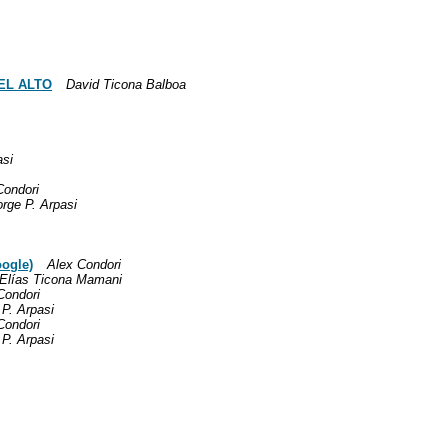
EL ALTO
David Ticona Balboa
asi
Condori
orge P. Arpasi
oogle)
Alex Condori
Elías Ticona Mamani
Condori
 P. Arpasi
Condori
 P. Arpasi