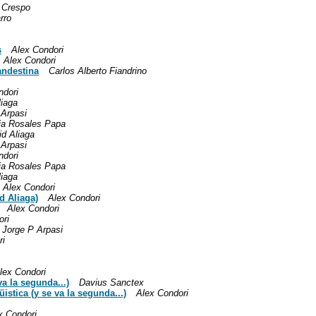
Crespo
rro
s
Alex Condori
Alex Condori
andestina
Carlos Alberto Fiandrino
ndori
liaga
 Arpasi
ia Rosales Papa
id Aliaga
 Arpasi
ndori
ia Rosales Papa
liaga
Alex Condori
d Aliaga)
Alex Condori
Alex Condori
ori
Jorge P Arpasi
ri
lex Condori
va la segunda...)
Davius Sanctex
istica (y se va la segunda...)
Alex Condori
x Condori