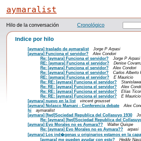
aymaralist
Hilo de la conversación
Cronológico
Indice por hilo
[aymara] traslado de aymaralist
Jorge P Arpasi
[aymara] Funciona el servidor?
Alex Condori
Re: [aymara] Funciona el servidor?
Jorge P Arpasi
RE: [aymara] Funciona el servidor?
Denise Covarr
Re: [aymara] Funciona el servidor?
Alex Condori
Re: [aymara] Funciona el servidor?
Carlos Alberto 
RE: [aymara] Funciona el servidor?
E Mauricio
Re: RE: [aymara] Funciona el servidor?
Stanislaw
Re: RE: [aymara] Funciona el servidor?
Alex Condo
Re: RE: [aymara] Funciona el servidor?
Elías Tic
Re: RE: [aymara] Funciona el servidor?
E Mauricio
[aymara] nuevo en la list
vincent grousset
[aymara] Nolasco Mamani - Conferencia debate
Alex Con
hi
aymaralist
[aymara] [fwd]Sociedad Republica del Collasuyo 1930
Jo
Re: [aymara] [fwd]Sociedad Republica del Collasuy
[aymara] Evo Morales no es Aymara??
Walter Quispe
Re: [aymara] Evo Morales no es Aymara??
arpasi
[aymara] Los ind�genas u originarios estamos en la cap
[aymara] me pueden ayudar con esto?
Heddy Nava