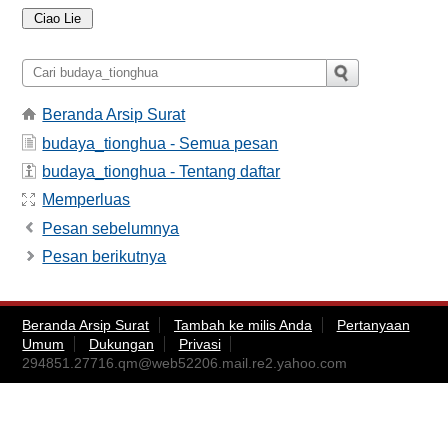
Beranda Arsip Surat
budaya_tionghua - Semua pesan
budaya_tionghua - Tentang daftar
Memperluas
Pesan sebelumnya
Pesan berikutnya
Beranda Arsip Surat
Tambah ke milis Anda
Pertanyaan
Umum
Dukungan
Privasi
294851.27716.qm@web52206.mail.re2.yahoo.com