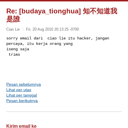
Re: [budaya_tionghua] 知不知道我
是誰
Ciao Lie
Fri, 20 Aug 2010 20:13:25 -0700
sorry email dari  ciao lie itu hacker, jangan 
percaya, itu kerja orang yang 

iseng saja

 trims

Pesan sebelumnya
Lihat per utas
Lihat per tanggal
Pesan berikutnya
Kirim email ke