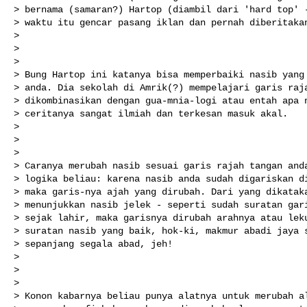
> bernama (samaran?) Hartop (diambil dari 'hard top' -
> waktu itu gencar pasang iklan dan pernah diberitakan
> 

> 

> 

> Bung Hartop ini katanya bisa memperbaiki nasib yang 
> anda. Dia sekolah di Amrik(?) mempelajari garis raja
> dikombinasikan dengan gua-mnia-logi atau entah apa n
> ceritanya sangat ilmiah dan terkesan masuk akal. 

> 

> 

> 

> Caranya merubah nasib sesuai garis rajah tangan anda
> logika beliau: karena nasib anda sudah digariskan di
> maka garis-nya ajah yang dirubah. Dari yang dikataka
> menunjukkan nasib jelek - seperti sudah suratan gari
> sejak lahir, maka garisnya dirubah arahnya atau leku
> suratan nasib yang baik, hok-ki, makmur abadi jaya s
> sepanjang segala abad, jeh!

> 

> 

> 

> Konon kabarnya beliau punya alatnya untuk merubah al