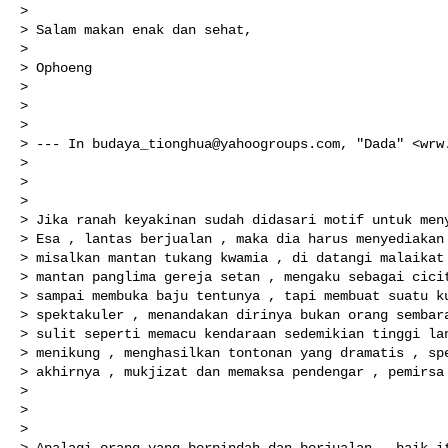
> 

> Salam makan enak dan sehat,

> 

> Ophoeng

> 

> 

> 

> --- In 
budaya_tionghua@yahoogroups.com
, "Dada" <wrw.
> 

> 

> 

> Jika ranah keyakinan sudah didasari motif untuk meny
> Esa , lantas berjualan , maka dia harus menyediakan 
> misalkan mantan tukang kwamia , di datangi malaikat 
> mantan panglima gereja setan , mengaku sebagai cicit
> sampai membuka baju tentunya , tapi membuat suatu ku
> spektakuler , menandakan dirinya bukan orang sembara
> sulit seperti memacu kendaraan sedemikian tinggi lan
> menikung , menghasilkan tontonan yang dramatis , spe
> akhirnya , mukjizat dan memaksa pendengar , pemirsa 
> 

>  

> 

> Apalagi orang yang berpindah dan berjualan , baik it