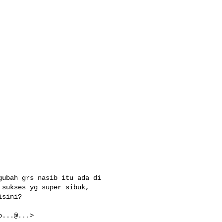
ubah grs nasib itu ada di 

sukses yg super sibuk, 

sini?

...@...>
