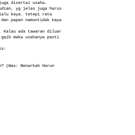
uga disertai usaha. 

dian, yg jelas juga harus 

alu kaya. tetepi rata 

dan papan namuntidak kaya 

 Kalau ada tawaran diluar 

gaib maka usahanya pasti 

s:

? (Was: Benarkah Harun 
