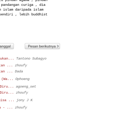
pandangan curiga , dia 

 islam daripada islam 

endiri , lebih buddhist 

tanggal
Pesan berikutnya
ukan...
Tantono Subagyo
tan ...
zhoufy
tan ...
Dada
 (Wa...
Ophoeng
Diru...
agoeng_set
Diru...
zhoufy
Bisa ...
jony J K
a - ...
zhoufy