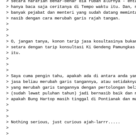
> secara harafiah benar-benar dia rubah alurnya - enta
> hanya baca saja ceritanya di Tempo waktu itu. Dan, m
> banyak pejabat dan menteri yang sudah datang meminta
> nasib dengan cara merubah garis rajah tangan.

> 

> 

> 

> O, jangan tanya, konon tarip jasa kosultasinya bukan
> setara dengan tarip konsultasi Ki Gendeng Pamungkas 
> itu.

> 

> 

> 

> Saya cuma pengin tahu, apakah ada di antara anda yan
> jasa beliau merubah garis tangannya, atau setidaknya
> yang merubah garis tangannya dengan pertolongan beli
> (sudah lewat puluhan tahun) jadi bernasib baik dan m
> apakah Bung Hartop masih tinggal di Pontianak dan ma
> 

> 

> 

> Nothing serious, just curious ajah-larrr.....

> 

> 
