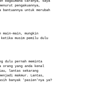
h bagaimana caranya, saya 

enurut pengakuannya, 

 bantuannya untuk merubah 

 main-main, mungkin 

ketika musim pemilu dulu 

g dulu pernah meminta 

 orang yang anda kenal 

au, lantas sekarang 

enjadi makmur. Lantas, 

sih banyak 'pasien'nya ya?
