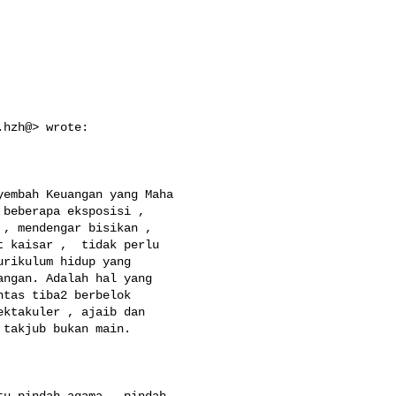
hzh@> wrote:

embah Keuangan yang Maha 

beberapa eksposisi , 

, mendengar bisikan , 

 kaisar ,  tidak perlu 

rikulum hidup yang 

ngan. Adalah hal yang 

tas tiba2 berbelok 

ktakuler , ajaib dan 

takjub bukan main.  

u pindah agama , pindah 
