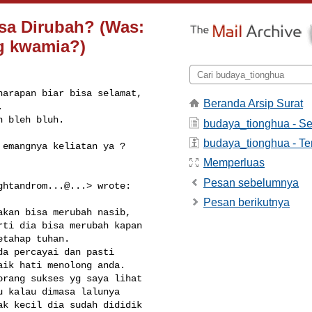
sa Dirubah? (Was:
g kwamia?)
arapan biar bisa selamat, 

Beranda Arsip Surat


h bleh bluh.
budaya_tionghua - S
budaya_tionghua - Te
emangnya keliatan ya ?

Memperluas
Pesan sebelumnya
ghtandrom...@...> wrote:

Pesan berikutnya
kan bisa merubah nasib, 

ti dia bisa merubah kapan 

tahap tuhan. 

a percayai dan pasti 

ik hati menolong anda. 

rang sukses yg saya lihat 

 kalau dimasa lalunya 

k kecil dia sudah dididik 
