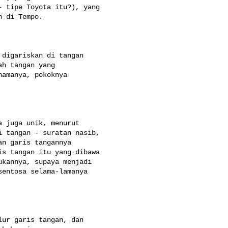
 tipe Toyota itu?), yang 

 di Tempo.

digariskan di tangan 

h tangan yang 

amanya, pokoknya 

 juga unik, menurut 

 tangan - suratan nasib, 

n garis tangannya 

s tangan itu yang dibawa 

kannya, supaya menjadi 

entosa selama-lamanya 

ur garis tangan, dan 
