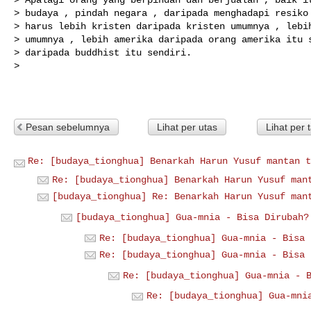
> budaya , pindah negara , daripada menghadapi resiko 
> harus lebih kristen daripada kristen umumnya , lebih
> umumnya , lebih amerika daripada orang amerika itu s
> daripada buddhist itu sendiri.

>

Pesan sebelumnya
Lihat per utas
Lihat per 
Re: [budaya_tionghua] Benarkah Harun Yusuf mantan t
Re: [budaya_tionghua] Benarkah Harun Yusuf man
[budaya_tionghua] Re: Benarkah Harun Yusuf man
[budaya_tionghua] Gua-mnia - Bisa Dirubah?
Re: [budaya_tionghua] Gua-mnia - Bisa 
Re: [budaya_tionghua] Gua-mnia - Bisa 
Re: [budaya_tionghua] Gua-mnia - 
Re: [budaya_tionghua] Gua-mni