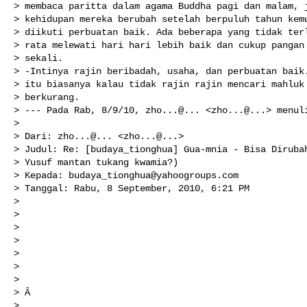
> membaca paritta dalam agama Buddha pagi dan malam, j
> kehidupan mereka berubah setelah berpuluh tahun kemu
> diikuti perbuatan baik. Ada beberapa yang tidak terl
> rata melewati hari hari lebih baik dan cukup pangan 
> sekali.

> -Intinya rajin beribadah, usaha, dan perbuatan baik.
> itu biasanya kalau tidak rajin rajin mencari mahluk 
> berkurang.

> --- Pada Rab, 8/9/10, zho...@... <zho...@...> menuli
> 

> Dari: zho...@... <zho...@...>

> Judul: Re: [budaya_tionghua] Gua-mnia - Bisa Dirubah
> Yusuf mantan tukang kwamia?)

> Kepada: 
budaya_tionghua@yahoogroups.com
> Tanggal: Rabu, 8 September, 2010, 6:21 PM

> 

> 

> 

> 

> 

> 

> 

> Â 

> 
