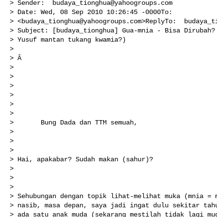
> Sender:  
budaya_tionghua@yahoogroups.com
> Date: Wed, 08 Sep 2010 10:26:45 -0000To: 

> <
budaya_tionghua@yahoogroups.com
>ReplyTo:  
budaya_t
> Subject: [budaya_tionghua] Gua-mnia - Bisa Dirubah? 
> Yusuf mantan tukang kwamia?)

> 

> Â 

> 

> 

> 

>     

>       

>       

>       Bung Dada dan TTM semuah,

> 

> 

> 

> Hai, apakabar? Sudah makan (sahur)?

> 

> 

> 

> Sehubungan dengan topik lihat-melihat muka (mnia = m
> nasib, masa depan, saya jadi ingat dulu sekitar tahu
> ada satu anak muda (sekarang mestilah tidak lagi mud