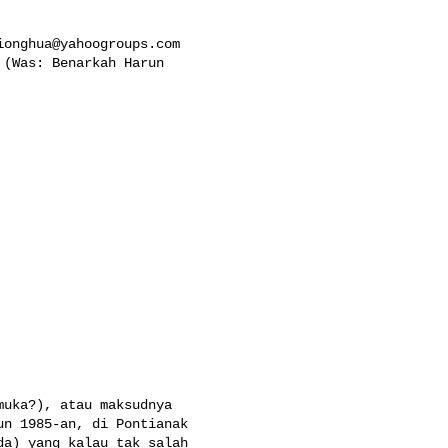
ionghua@yahoogroups.com
(Was: Benarkah Harun 

uka?), atau maksudnya 

n 1985-an, di Pontianak 

a) yang kalau tak salah 
