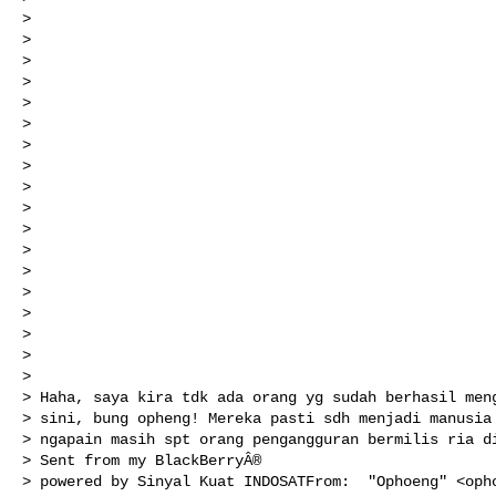
> 

> 

>   

> 

> 

>     

>       

>       

>       

> 

> 

> 

> 

> 

> 

> 

> 

> 

> Haha, saya kira tdk ada orang yg sudah berhasil meng
> sini, bung opheng! Mereka pasti sdh menjadi manusia 
> ngapain masih spt orang pengangguran bermilis ria di
> Sent from my BlackBerryÂ®

> powered by Sinyal Kuat INDOSATFrom:  "Ophoeng" <opho