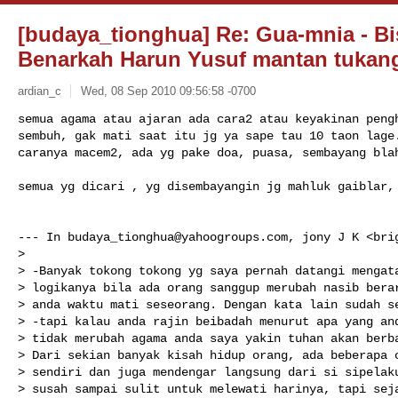
[budaya_tionghua] Re: Gua-mnia - Bi
Benarkah Harun Yusuf mantan tukan
ardian_c
Wed, 08 Sep 2010 09:56:58 -0700
semua agama atau ajaran ada cara2 atau keyakinan pengh
sembuh, gak mati saat itu jg ya sape tau 10 taon lage.
caranya macem2, ada yg pake doa, puasa, sembayang bla
semua yg dicari , yg disembayangin jg mahluk gaiblar, 
--- In 
budaya_tionghua@yahoogroups.com
, jony J K <bri
>

> -Banyak tokong tokong yg saya pernah datangi mengata
> logikanya bila ada orang sanggup merubah nasib berar
> anda waktu mati seseorang. Dengan kata lain sudah se
> -tapi kalau anda rajin beibadah menurut apa yang and
> tidak merubah agama anda saya yakin tuhan akan berba
> Dari sekian banyak kisah hidup orang, ada beberapa o
> sendiri dan juga mendengar langsung dari si sipelaku
> susah sampai sulit untuk melewati harinya, tapi seja