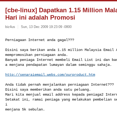
[cbe-linux] Dapatkan 1.15 Million Mal
Hari ini adalah Promosi
biz4us
Sun, 13 Dec 2009 19:23:09 -0800
Perniagaan Internet anda gagal???
Disini saya berikan anda 1.15 million Malaysia Email A
mempromosikan perniagaan anda.

Banyak peniaga Internet membeli Email List ini dan ban
a menjana pendapatan lumayan dalam seminggu sahaja.

http://senaraiemail.webs.com/ourproduct.htm
Anda tidak pernah menjalankan perniagaan Internet???

Disini saya memberikan anda satu peluang.

Mari kita menjual email address kepada peniaga2 Intern
Setakat ini, ramai peniaga yang melakukan pembelian se
i

menjana 5k sebulan.
