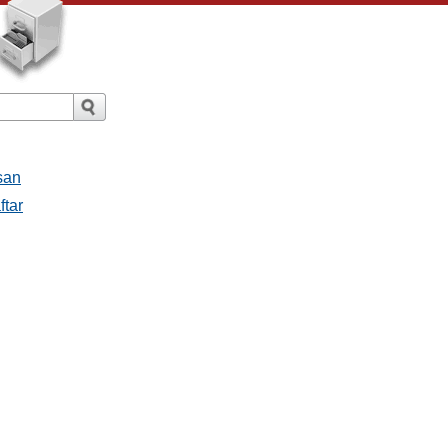
san
ftar