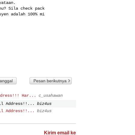
ataan.

u? Sila check pack

yen adalah 100% mi

tanggal
Pesan berikutnya
dress!!! Har...
c_usahawan
il Address!!...
biz4us
il Address!!...
biz4us
Kirim email ke