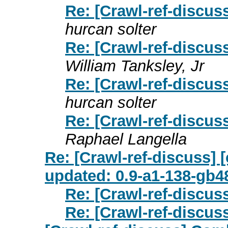
Re: [Crawl-ref-discu
hurcan solter
Re: [Crawl-ref-discu
William Tanksley, Jr
Re: [Crawl-ref-discu
hurcan solter
Re: [Crawl-ref-discu
Raphael Langella
Re: [Crawl-ref-discuss] 
updated: 0.9-a1-138-gb4
Re: [Crawl-ref-discus
Re: [Crawl-ref-discus