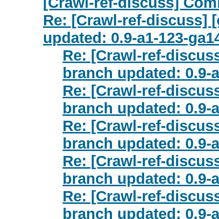
[Crawl-ref-discuss] Com
Re: [Crawl-ref-discuss] 
updated: 0.9-a1-123-ga1
Re: [Crawl-ref-discus
branch updated: 0.9-
Re: [Crawl-ref-discus
branch updated: 0.9-
Re: [Crawl-ref-discus
branch updated: 0.9-
Re: [Crawl-ref-discus
branch updated: 0.9-
Re: [Crawl-ref-discus
branch updated: 0.9-