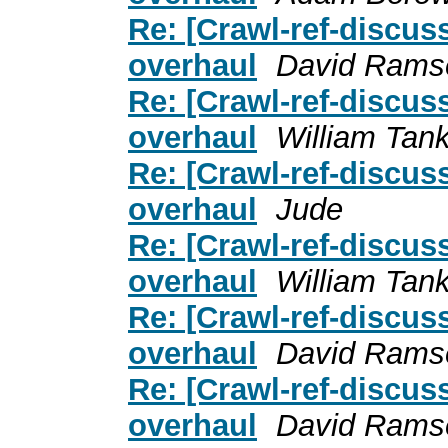
Re: [Crawl-ref-discus
overhaul
David Rams
Re: [Crawl-ref-discus
overhaul
William Tank
Re: [Crawl-ref-discus
overhaul
Jude
Re: [Crawl-ref-discus
overhaul
William Tank
Re: [Crawl-ref-discus
overhaul
David Rams
Re: [Crawl-ref-discus
overhaul
David Rams