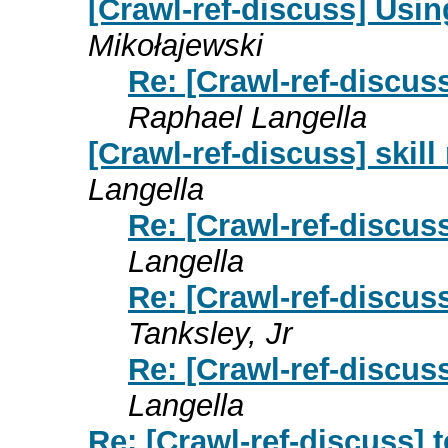
[Crawl-ref-discuss] Us
Mikołajewski
Re: [Crawl-ref-discu
Raphael Langella
[Crawl-ref-discuss] ski
Langella
Re: [Crawl-ref-discu
Langella
Re: [Crawl-ref-discu
Tanksley, Jr
Re: [Crawl-ref-discu
Langella
Re: [Crawl-ref-discuss] 