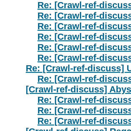
Re: [Crawl-ref-discu
Re: [Crawl-ref-discu
Re: [Crawl-ref-discu
Re: [Crawl-ref-discu
Re: [Crawl-ref-discu
Re: [Crawl-ref-discu
Re: [Crawl-ref-discuss]
Re: [Crawl-ref-discu
[Crawl-ref-discuss] Ab
Re: [Crawl-ref-discu
Re: [Crawl-ref-discu
Re: [Crawl-ref-discu