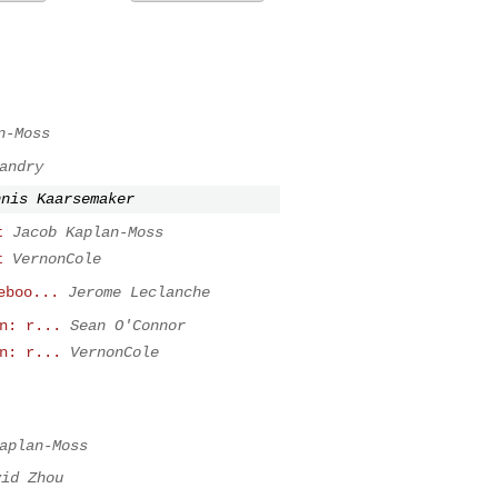
n-Moss
andry
nnis Kaarsemaker
t
Jacob Kaplan-Moss
t
VernonCole
eboo...
Jerome Leclanche
n: r...
Sean O'Connor
n: r...
VernonCole
aplan-Moss
vid Zhou