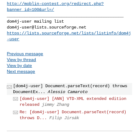
http://moblin-contest.org/redirect.php?
banner_id=100&url=/
_______________________________________________

dom4j-user@lists.sourceforge.net
https://lists.sourceforge.net/lists/listinfo/dom4j
-user
Previous message
View by thread
View by date
Next message
[dom4j-user] Document.parseText(record) throws
DocumentEx...
Alessio Camaroto
[dom4j-user] [ANN] VTD-XML extended edition
released
jimmy Zhang
Re: [dom4j-user] Document.parseText(record)
throws D...
Filip Jirsák