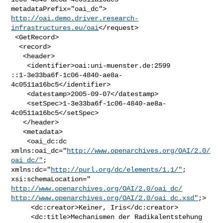
http://oai.demo.driver.research-
infrastructures.eu/oai
</request>

 <GetRecord>

  <record>

   <header>

    <identifier>oai:uni-muenster.de:2599

::1-3e33ba6f-1c06-4840-ae8a-
4c0511a16bc5</identifier>

    <datestamp>2005-09-07</datestamp>

    <setSpec>1-3e33ba6f-1c06-4840-ae8a-
4c0511a16bc5</setSpec>

   </header>

   <metadata>

    <oai_dc:dc 
xmlns:oai_dc="
http://www.openarchives.org/OAI/2.0/
oai_dc/"
;

xmlns:dc="
http://purl.org/dc/elements/1.1/"
; 
http://www.openarchives.org/OAI/2.0/oai_dc/
http://www.openarchives.org/OAI/2.0/oai_dc.xsd"
;>

     <dc:creator>Keiner, Iris</dc:creator>

     <dc:title>Mechanismen der Radikalentstehung 