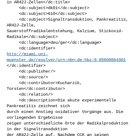
in AR42J-Zellen</dc:title>

     <dc:subject>dk01</dc:subject>

     <dc:subject>610</dc:subject>

     <dc:subject>Signaltransduktion, Pankreatitis, 
AR42J-Zelle,

Sauerstoffradikalentstehung, Kalzium, Stickoxid-
Radikale</dc:subject>

     <dc:language>deu/ger</dc:language>

http://miami.uni-
muenster.de/resolver/urn:nbn:de:hbz:6-85609664301
</dc:identifier>

     <dc:publisher/>

     <dc:source/>

     <dc:contributor>Kucharzik, 
Torsten</dc:contributor>

     <dc:relation/>

     <dc:description>Die akute experimentelle 
Pankreatitis zeichnet sich

durch einen Anstieg oxidativer Vorgänge aus. Die 
vorliegenden Ergebnisse

zeigen unterschiedliche Orte der Radikalproduktion 
in der Signaltransduktion

der AR42J-Zelle auf. Nachdem CCK an seinen 