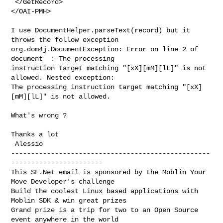
 </GetRecord>

</OAI-PMH>
I use DocumentHelper.parseText(record) but it 
throws the follow exception

org.dom4j.DocumentException: Error on line 2 of 
document  : The processing

instruction target matching "[xX][mM][lL]" is not 
allowed. Nested exception:

The processing instruction target matching "[xX]
[mM][lL]" is not allowed.

What's wrong ?

Thanks a lot

--------------------------------------------------
-----------------------

This SF.Net email is sponsored by the Moblin Your 
Move Developer's challenge

Build the coolest Linux based applications with 
Moblin SDK & win great prizes

Grand prize is a trip for two to an Open Source 