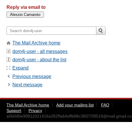
Reply via email to
The Mail Archive home
dom4j-user - all messages
dom4j-user - about the list
Expand
Previous message
Next message
The Mail Archive home
Add your mailing list
FAQ
Support
Privacy
a5b040e90811021416s282ffa64sffb88c36f2709518@mail.gmail.c