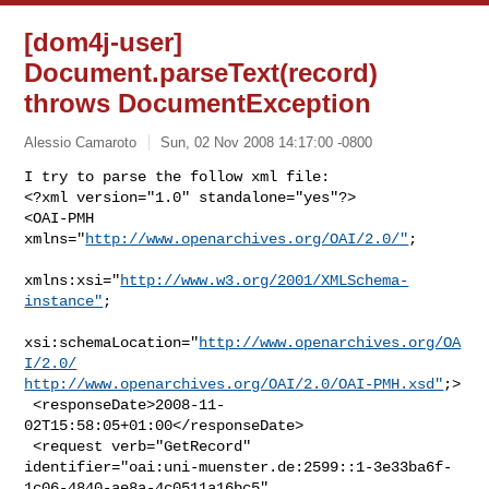
[dom4j-user]
Document.parseText(record)
throws DocumentException
Alessio Camaroto
Sun, 02 Nov 2008 14:17:00 -0800
I try to parse the follow xml file:

<?xml version="1.0" standalone="yes"?>

<OAI-PMH 
xmlns="
http://www.openarchives.org/OAI/2.0/"
;

xmlns:xsi="
http://www.w3.org/2001/XMLSchema-
instance"
;

xsi:schemaLocation="
http://www.openarchives.org/OA
I/2.0/
http://www.openarchives.org/OAI/2.0/OAI-PMH.xsd"
;>

 <responseDate>2008-11-
02T15:58:05+01:00</responseDate>

 <request verb="GetRecord"

identifier="oai:uni-muenster.de:2599::1-3e33ba6f-
1c06-4840-ae8a-4c0511a16bc5"
