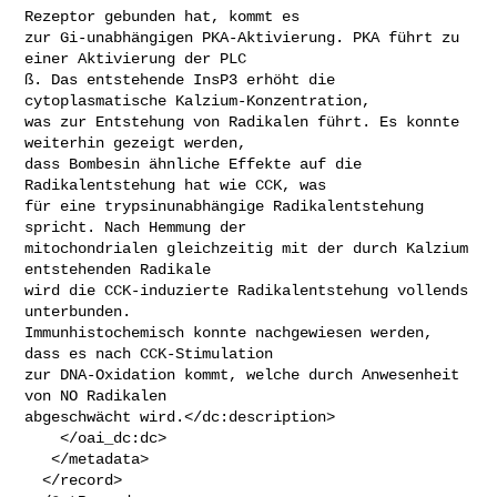
Rezeptor gebunden hat, kommt es

zur Gi-unabhängigen PKA-Aktivierung. PKA führt zu 
einer Aktivierung der PLC

ß. Das entstehende InsP3 erhöht die 
cytoplasmatische Kalzium-Konzentration,

was zur Entstehung von Radikalen führt. Es konnte 
weiterhin gezeigt werden,

dass Bombesin ähnliche Effekte auf die 
Radikalentstehung hat wie CCK, was

für eine trypsinunabhängige Radikalentstehung 
spricht. Nach Hemmung der

mitochondrialen gleichzeitig mit der durch Kalzium 
entstehenden Radikale

wird die CCK-induzierte Radikalentstehung vollends 
unterbunden.

Immunhistochemisch konnte nachgewiesen werden, 
dass es nach CCK-Stimulation

zur DNA-Oxidation kommt, welche durch Anwesenheit 
von NO Radikalen

abgeschwächt wird.</dc:description>

    </oai_dc:dc>

   </metadata>

  </record>
