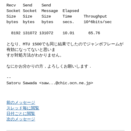
Recv   Send    Send

Socket Socket  Message  Elapsed

Size   Size    Size     Time     Throughput

bytes  bytes   bytes    secs.    10^6bits/sec

  8192 131072 131072    10.01      65.76

となり、MTU 1500でも同じ結果でしたのでジャンボフレームが
有効になってないと思いま

すが対処方法がわかりません。

なにかお分かりの方，よろしくお願いします．

-- 

Satoru Sawada <
saw...@chic.ocn.ne.jp
>

前のメッセージ
スレッド毎に閲覧
日付ごとに閲覧
次のメッセージ