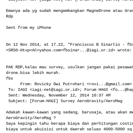
Emanya ada yg sudah mengembangkan MagneDrone atau Grav
Rdp

Sent from my iPhone

On 12 Nov 2014, at 17.22, "Franciscus B Sinartio - 
fb
<
SRS0-Htvp=AC=yahoo.com=fbsinar...@iagi.or.id
> wrote:

PAK RDP,kalau mau survey, usulkan jangan pakai pesawat
drone.bisa lebih murah.

fbs

      From: Rovicky Dwi Putrohari <
rovi...@gmail.com
>

 To: IAGI <
iagi-net@iagi.or.id
>; Forum HAGI <
fo...@ha
 Sent: Wednesday, November 12, 2014 10:37 AM

 Subject: [Forum-HAGI] Survey AeroGravity/AeroMag

Adakah kawan-kawan yang sedang, barusaja, atau akan me
AeroGravity/AeroMag ?

Saya kepingin tahu berapa biaya dan perhitungan costin
biaya untuk akuisisi untuk daerah seluas 4000-5000 sq 