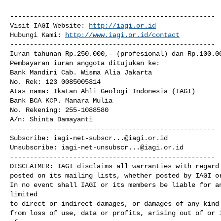
----------------------------------------------------

Visit IAGI Website: 
http://iagi.or.id
Hubungi Kami: 
http://www.iagi.or.id/contact
----------------------------------------------------

Iuran tahunan Rp.250.000,- (profesional) dan Rp.100.00
Pembayaran iuran anggota ditujukan ke:

Bank Mandiri Cab. Wisma Alia Jakarta

No. Rek: 123 0085005314

Atas nama: Ikatan Ahli Geologi Indonesia (IAGI)

Bank BCA KCP. Manara Mulia

No. Rekening: 255-1088580

A/n: Shinta Damayanti

----------------------------------------------------

Subscribe: 
iagi-net-subscr...@iagi.or.id
Unsubscribe: 
iagi-net-unsubscr...@iagi.or.id
----------------------------------------------------

DISCLAIMER: IAGI disclaims all warranties with regard 
posted on its mailing lists, whether posted by IAGI or
In no event shall IAGI or its members be liable for an
limited

to direct or indirect damages, or damages of any kind 
from loss of use, data or profits, arising out of or i