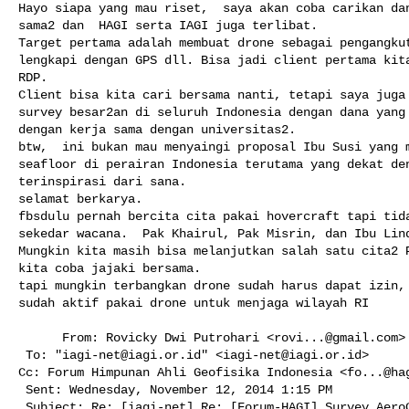
Hayo siapa yang mau riset,  saya akan coba carikan dan
sama2 dan  HAGI serta IAGI juga terlibat.

Target pertama adalah membuat drone sebagai pengangkut
lengkapi dengan GPS dll. Bisa jadi client pertama kita
RDP.

Client bisa kita cari bersama nanti, tetapi saya juga 
survey besar2an di seluruh Indonesia dengan dana yang 
dengan kerja sama dengan universitas2.

btw,  ini bukan mau menyaingi proposal Ibu Susi yang m
seafloor di perairan Indonesia terutama yang dekat den
terinspirasi dari sana.

selamat berkarya.

fbsdulu pernah bercita cita pakai hovercraft tapi tida
sekedar wacana.  Pak Khairul, Pak Misrin, dan Ibu Lind
Mungkin kita masih bisa melanjutkan salah satu cita2 P
kita coba jajaki bersama.

tapi mungkin terbangkan drone sudah harus dapat izin, 
sudah aktif pakai drone untuk menjaga wilayah RI
      From: Rovicky Dwi Putrohari <
rovi...@gmail.com
>

 To: "
iagi-net@iagi.or.id
" <
iagi-net@iagi.or.id
> 

Cc: Forum Himpunan Ahli Geofisika Indonesia <
fo...@ha
 Sent: Wednesday, November 12, 2014 1:15 PM

 Subject: Re: [iagi-net] Re: [Forum-HAGI] Survey AeroGravity/AeroMag
