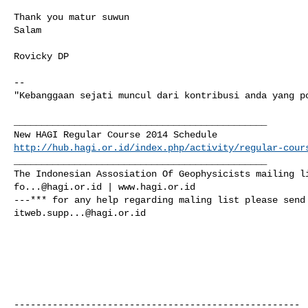
Thank you matur suwun

Salam

Rovicky DP

--

"Kebanggaan sejati muncul dari kontribusi anda yang po
______________________________________________

http://hub.hagi.or.id/index.php/activity/regular-cour
______________________________________________

fo...@hagi.or.id
 | www.hagi.or.id

itweb.supp...@hagi.or.id
----------------------------------------------------
