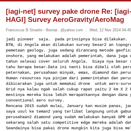
[iagi-net] survey pake drone Re: [iagi
HAGI] Survey AeroGravity/AeroMag
Franciscus B Sinartio -
fbsinar...@yahoo.com
Wed, 12 Nov 2014 04:45
jadi pioneer  saja.  pada prinsipnya bisa dilakukan. 

BTW, di Angola akan dilakukan survey besar2 an topogra
pemetaan geology. juga sedang dirancang metode geofisi
onshore, yang melakukan adalah pemerintah, dana juga d
tahun selesai cover seluruh Angola.  biaya nya besar s
tahu berapa besar.Data ini nanti bisa dibeli oleh peru
peternakan, perusahaan minyak, emas, diamond dan perus
Human resources nya pinjam dari pemerintahan dan perus
dibicarakan juga untuk memakai drone  untuk aero-surve
Grid nya kalau ngak salah cukup rapat yaitu 2 km X 2 k
mestinya mereka bisa lebih merapatkannya dengan dana y
conventional aero survey.

Rencana 2015 sudah mulai, January kan musim panas, jad
saya usul ke teman2 yang terlibat langsung untuk gabun
perusahaan2 diamond yang sudah melakukan banyak GPR ak
sekarang salah satu competitive edge mereka adalah dat
Seandainya bisa pakai drone mungkin kita juga bisa mel