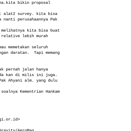
a.kita bikin proposal 

 alat2 survey. kita bisa 

 nanti perusahaannya Pak 

melihatnya kita bisa buat 

relative lebih murah 

au memetakan seluruh 

gan daratan.  Tapi memang 

k pernah jalan hanya 

a kan di milis ini juga. 

ak Ahyani alm. yang dulu 

soalnya Kementrian Hankam 

gi.or.id
> 
