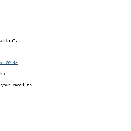
sitip".

se-2014/