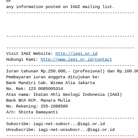
of 

any information posted on IAGI mailing list.

----------------------------------------------------

----------------------------------------------------

----------------------------------------------------

Visit IAGI Website: 
http://iagi.or.id
Hubungi Kami: 
http://www.iagi.or.id/contact
----------------------------------------------------

Iuran tahunan Rp.250.000,- (profesional) dan Rp.100.00
Pembayaran iuran anggota ditujukan ke:

Bank Mandiri Cab. Wisma Alia Jakarta

No. Rek: 123 0085005314

Atas nama: Ikatan Ahli Geologi Indonesia (IAGI)

Bank BCA KCP. Manara Mulia

No. Rekening: 255-1088580

A/n: Shinta Damayanti

----------------------------------------------------

Subscribe: 
iagi-net-subscr...@iagi.or.id
Unsubscribe: 
iagi-net-unsubscr...@iagi.or.id
----------------------------------------------------
