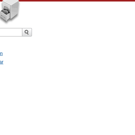
an
ar