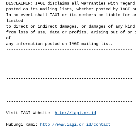
DISCLAIMER: IAGI disclaims all warranties with regard 
posted on its mailing lists, whether posted by IAGI or
In no event shall IAGI or its members be liable for an
limited

to direct or indirect damages, or damages of any kind 
from loss of use, data or profits, arising out of or i
of 

any information posted on IAGI mailing list.

----------------------------------------------------

----------------------------------------------------

----------------------------------------------------

Visit IAGI Website: 
http://iagi.or.id
Hubungi Kami: 
http://www.iagi.or.id/contact
----------------------------------------------------
