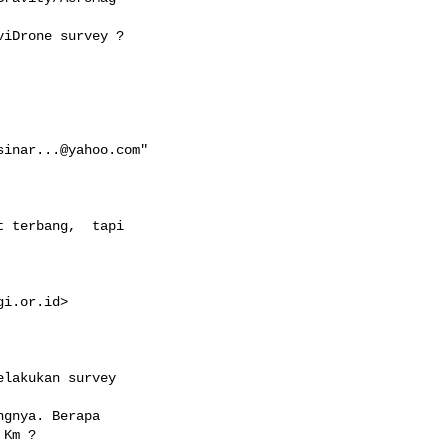
iDrone survey ? 

sinar...@yahoo.com
" 

 terbang,  tapi 

gi.or.id
> 

lakukan survey

gnya. Berapa

Km ?
