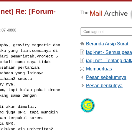
-net] Re: [Forum-
:07 -0800
Beranda Arsip Surat
phy, gravity magnetic dan 

ka yang lain.semuanya di 

iagi-net - Semua pes
ari pemerintah.Project 5 

iagi-net - Tentang daft
ekali cuma saya tidak 

sahaan pertanian, 

Memperluas
ahaan yang lainnya.

Pesan sebelumnya
ahaan2 swasta.

y nya.

Pesan berikutnya
m, tapi kalau pakai drone 

ang sama dengan 

i akan dimulai.

g juga GPR; tapi mungkin 

an terpukul karena 

a GPR.

akukan via univeritas2.
