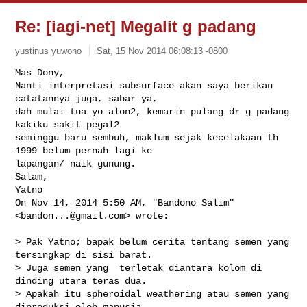
Re: [iagi-net] Megalit g padang
yustinus yuwono
Sat, 15 Nov 2014 06:08:13 -0800
Mas Dony,

Nanti interpretasi subsurface akan saya berikan 
catatannya juga, sabar ya,

dah mulai tua yo alon2, kemarin pulang dr g padang 
kakiku sakit pegal2

seminggu baru sembuh, maklum sejak kecelakaan th 
1999 belum pernah lagi ke

lapangan/ naik gunung.

Salam,

Yatno

On Nov 14, 2014 5:50 AM, "Bandono Salim" 
<
bandon...@gmail.com
> wrote:
> Pak Yatno; bapak belum cerita tentang semen yang 
tersingkap di sisi barat.

> Juga semen yang  terletak diantara kolom di 
dinding utara teras dua.

> Apakah itu spheroidal weathering atau semen yang 
diproduksi oleh manusia
