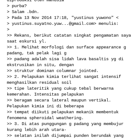
> purba?

> Salam .bdn.

> Pada 13 Nov 2014 17:18, "yustinus yuwono" <

> 
yustinus.suyatno.yuw...@gmail.com
> menulis:

>

>> Rekans, berikut catatan singkat pengamatan saya 
saat eskursi yl.

>> 1. Melihat morfologi dan surface appearance g 
padang, tak pelak lagi g

>> padang adalah sisa lidah lava basaltis yg di 
ekstrusikan in situ, dengan

>> struktur dominan columnar jointed.

>> 2. Pelapukan kimia terlihat sangat intensif 
menghasilkan residual soil

>> tipe lateritik yang cukup tebal berwarna 
kemerahan. Intensitas pelapukan

>> beragam secara lateral maupun vertikal. 
Pelapukan kimia ini di beberapa

>> tempat diikuti pelapukan mekanik membentuk 
fenomena spheroidal weathering.

>> 3. Di atas punggungan g padang yang membujur 
kurang lebih arah utara-

>> selatan inilah dijumpai punden berundak yang 