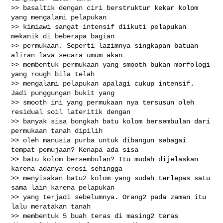
>> basaltik dengan ciri berstruktur kekar kolom 
yang mengalami pelapukan

>> kimiawi sangat intensif diikuti pelapukan 
mekanik di beberapa bagian

>> permukaan. Seperti lazimnya singkapan batuan 
aliran lava secara umum akan

>> membentuk permukaan yang smooth bukan morfologi 
yang rough bila telah

>> mengalami pelapukan apalagi cukup intensif. 
Jadi punggungan bukit yang

>> smooth ini yang permukaan nya tersusun oleh 
residual soil lateritik dengan

>> banyak sisa bongkah batu kolom bersembulan dari 
permukaan tanah dipilih

>> oleh manusia purba untuk dibangun sebagai 
tempat pemujaan? Kenapa ada sisa

>> batu kolom bersembulan? Itu mudah dijelaskan 
karena adanya erosi sehingga

>> menyisakan batu2 kolom yang sudah terlepas satu 
sama lain karena pelapukan

>> yang terjadi sebelumnya. Orang2 pada zaman itu 
lalu meratakan tanah

>> membentuk 5 buah teras di masing2 teras 