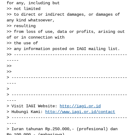
for any, including but

>> not limited

>> to direct or indirect damages, or damages of 
any kind whatsoever,

>> resulting

>> from loss of use, data or profits, arising out 
of or in connection with

>> the use of

>> any information posted on IAGI mailing list.

>> -----------------------------------------------
-----

>>

>>

> ------------------------------------------------
----

>

> ------------------------------------------------
----

> Visit IAGI Website: 
http://iagi.or.id
> Hubungi Kami: 
http://www.iagi.or.id/contact
> ------------------------------------------------
----

> Iuran tahunan Rp.250.000,- (profesional) dan 
Rp.100.000,- (mahasiswa)
