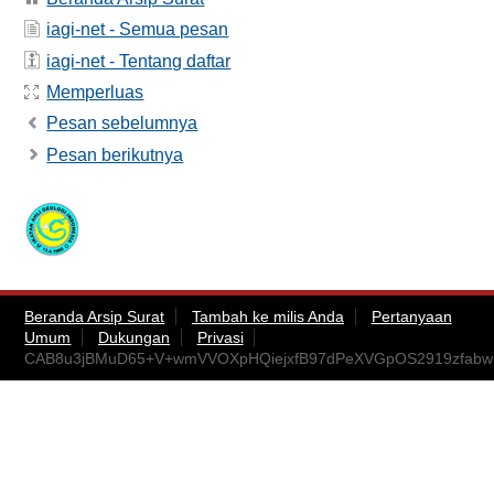
iagi-net - Semua pesan
iagi-net - Tentang daftar
Memperluas
Pesan sebelumnya
Pesan berikutnya
Beranda Arsip Surat
Tambah ke milis Anda
Pertanyaan
Umum
Dukungan
Privasi
CAB8u3jBMuD65+V+wmVVOXpHQiejxfB97dPeXVGpOS2919zfabw@