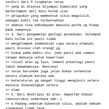
terdiri dari 5 tingkatan teras

>> yang di atasnya dijumpai kumpulan2 yang 
berkelompok dari batu kolom sisa

>> pelapukan yang membentuk situs megalitik, 
sebagai bukti tak terbantahkan

>> adanya sisa kebudayaan manusia purba yg hidup 
pada zamannya.

>> 4. Dari pengamatan geologi permukaan, kelompok 
batu kolom ini pasti tidak

>> mengelompok sedemikian rupa secara alamiah, 
pasti disusun oleh orang2 yg

>> hidup pada waktu itu, jadi pasti ada campur 
tangan manusia untuk keperluan

>> ritual atau yg lain, teman2 arkeologi pasti 
lebih memahaminya. Bentukan

>> teras berundak juga jelas bukan terbentuk 
secara alamiah karena ada

>> keteraturan yg sangat tinggi mengikuti selera 
manusia dibandingkan selera

>> alam.

>> 5. Dari deskripsi di atas, dapatlah dibuat 
rekonstruksi sederhana sbb:-)

>> G Padang sebelum dibentuk situs, adalah sebuah 
singkapan lidah lava
