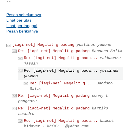
--
Pesan sebelumnya
Lihat per utas
Lihat per tanggal
Pesan berikutnya
[iagi-net] Megalit g padang
yustinus yuwono
Re: [iagi-net] Megalit g padang
Bandono Salim
Re: [iagi-net] Megalit g pada...
makkawaru
jassin
Re: [iagi-net] Megalit g pada...
yustinus
yuwono
Re: [iagi-net] Megalit g ...
Bandono
Salim
Re: [iagi-net] Megalit g padang
sonny t
pangestu
Re: [iagi-net] Megalit g padang
kartiko
samodro
Re: [iagi-net] Megalit g pada...
kamsul
hidayat -
khid2...@yahoo.com