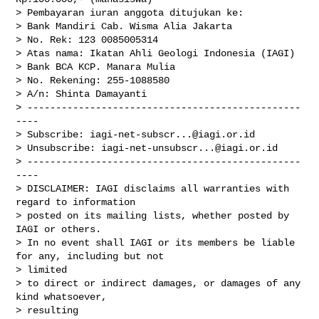
> Pembayaran iuran anggota ditujukan ke:

> Bank Mandiri Cab. Wisma Alia Jakarta

> No. Rek: 123 0085005314

> Atas nama: Ikatan Ahli Geologi Indonesia (IAGI)

> Bank BCA KCP. Manara Mulia

> No. Rekening: 255-1088580

> A/n: Shinta Damayanti

> ------------------------------------------------
----

> Subscribe: 
iagi-net-subscr...@iagi.or.id
> Unsubscribe: 
iagi-net-unsubscr...@iagi.or.id
> ------------------------------------------------
----

> DISCLAIMER: IAGI disclaims all warranties with 
regard to information

> posted on its mailing lists, whether posted by 
IAGI or others.

> In no event shall IAGI or its members be liable 
for any, including but not

> limited

> to direct or indirect damages, or damages of any 
kind whatsoever,

> resulting
