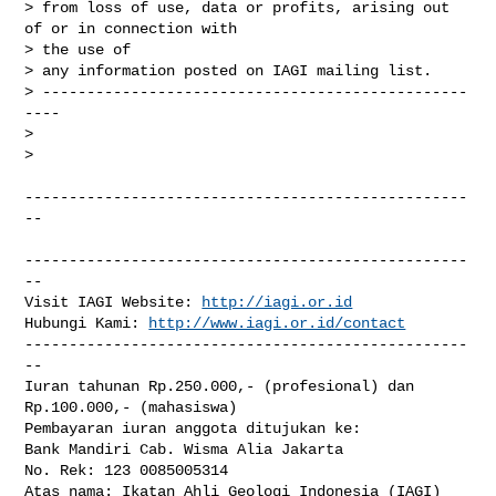
> from loss of use, data or profits, arising out 
of or in connection with

> the use of

> any information posted on IAGI mailing list.

> ------------------------------------------------
----

>

>

--------------------------------------------------
--

--------------------------------------------------
--

Visit IAGI Website: 
http://iagi.or.id
Hubungi Kami: 
http://www.iagi.or.id/contact
--------------------------------------------------
--

Iuran tahunan Rp.250.000,- (profesional) dan 
Rp.100.000,- (mahasiswa)

Pembayaran iuran anggota ditujukan ke:

Bank Mandiri Cab. Wisma Alia Jakarta

No. Rek: 123 0085005314

Atas nama: Ikatan Ahli Geologi Indonesia (IAGI)
