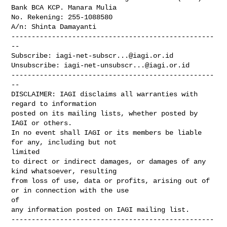
Bank BCA KCP. Manara Mulia

No. Rekening: 255-1088580

A/n: Shinta Damayanti

--------------------------------------------------
--

Subscribe: 
iagi-net-subscr...@iagi.or.id
Unsubscribe: 
iagi-net-unsubscr...@iagi.or.id
--------------------------------------------------
--

DISCLAIMER: IAGI disclaims all warranties with 
regard to information 

posted on its mailing lists, whether posted by 
IAGI or others. 

In no event shall IAGI or its members be liable 
for any, including but not 

limited

to direct or indirect damages, or damages of any 
kind whatsoever, resulting 

from loss of use, data or profits, arising out of 
or in connection with the use 

of 

any information posted on IAGI mailing list.

--------------------------------------------------