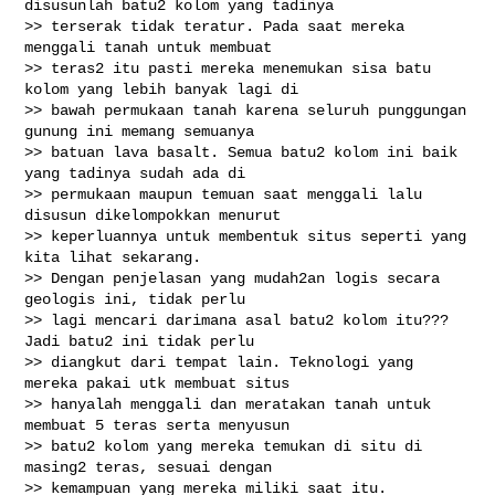
disusunlah batu2 kolom yang tadinya

>> terserak tidak teratur. Pada saat mereka 
menggali tanah untuk membuat

>> teras2 itu pasti mereka menemukan sisa batu 
kolom yang lebih banyak lagi di

>> bawah permukaan tanah karena seluruh punggungan 
gunung ini memang semuanya

>> batuan lava basalt. Semua batu2 kolom ini baik 
yang tadinya sudah ada di

>> permukaan maupun temuan saat menggali lalu 
disusun dikelompokkan menurut

>> keperluannya untuk membentuk situs seperti yang 
kita lihat sekarang.

>> Dengan penjelasan yang mudah2an logis secara 
geologis ini, tidak perlu

>> lagi mencari darimana asal batu2 kolom itu??? 
Jadi batu2 ini tidak perlu

>> diangkut dari tempat lain. Teknologi yang 
mereka pakai utk membuat situs

>> hanyalah menggali dan meratakan tanah untuk 
membuat 5 teras serta menyusun

>> batu2 kolom yang mereka temukan di situ di 
masing2 teras, sesuai dengan

>> kemampuan yang mereka miliki saat itu.
