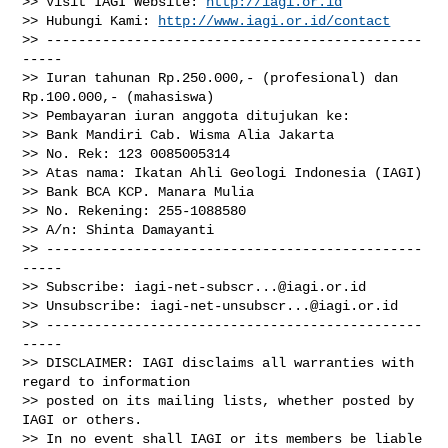
>> Visit IAGI Website: 
http://iagi.or.id
>> Hubungi Kami: 
http://www.iagi.or.id/contact
>> -----------------------------------------------
-----

>> Iuran tahunan Rp.250.000,- (profesional) dan 
Rp.100.000,- (mahasiswa)

>> Pembayaran iuran anggota ditujukan ke:

>> Bank Mandiri Cab. Wisma Alia Jakarta

>> No. Rek: 123 0085005314

>> Atas nama: Ikatan Ahli Geologi Indonesia (IAGI)

>> Bank BCA KCP. Manara Mulia

>> No. Rekening: 255-1088580

>> A/n: Shinta Damayanti

>> -----------------------------------------------
-----

>> Subscribe: 
iagi-net-subscr...@iagi.or.id
>> Unsubscribe: 
iagi-net-unsubscr...@iagi.or.id
>> -----------------------------------------------
-----

>> DISCLAIMER: IAGI disclaims all warranties with 
regard to information

>> posted on its mailing lists, whether posted by 
IAGI or others.

>> In no event shall IAGI or its members be liable 