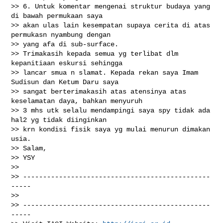
>> 6. Untuk komentar mengenai struktur budaya yang 
di bawah permukaan saya

>> akan ulas lain kesempatan supaya cerita di atas 
permukasn nyambung dengan

>> yang afa di sub-surface.

>> Trimakasih kepada semua yg terlibat dlm 
kepanitiaan eskursi sehingga

>> lancar smua n slamat. Kepada rekan saya Imam 
Sudisun dan Ketum Daru saya

>> sangat berterimakasih atas atensinya atas 
keselamatan daya, bahkan menyuruh

>> 3 mhs utk selalu mendampingi saya spy tidak ada 
hal2 yg tidak diinginkan

>> krn kondisi fisik saya yg mulai menurun dimakan 
usia.

>> Salam,

>> YSY

>>

>> -----------------------------------------------
-----

>>

>> -----------------------------------------------
-----
