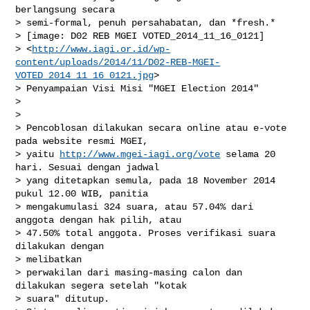
berlangsung secara

> semi-formal, penuh persahabatan, dan *fresh.*

> [image: D02 REB MGEI VOTED_2014_11_16_0121]

> <
http://www.iagi.or.id/wp-
content/uploads/2014/11/D02-REB-MGEI-
VOTED_2014_11_16_0121.jpg
>

> Penyampaian Visi Misi "MGEI Election 2014"

>

>

> Pencoblosan dilakukan secara online atau e-vote 
pada website resmi MGEI,

> yaitu 
http://www.mgei-iagi.org/vote
 selama 20 
hari. Sesuai dengan jadwal

> yang ditetapkan semula, pada 18 November 2014 
pukul 12.00 WIB, panitia

> mengakumulasi 324 suara, atau 57.04% dari 
anggota dengan hak pilih, atau

> 47.50% total anggota. Proses verifikasi suara 
dilakukan dengan

> melibatkan

> perwakilan dari masing-masing calon dan 
dilakukan segera setelah "kotak

> suara" ditutup.
