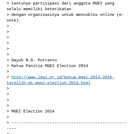
> tentunya partisipasi dari anggota MGEI yang 
selalu memiliki keterikatan

> dengan organisasinya untuk mencoblos online (e-
vote).

>

>

>

>

>

>

> Gayuh N.D. Putranto

> Ketua Panitia MGEI Election 2014

>

> 
http://www.iagi.or.id/ketua-mgei-2014-2016-
terpilih-di-mgei-election-2014.html
>

>

>

>

> MGEI Election 2014

>

> ------------------------------------------------
----

>
