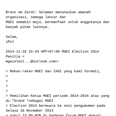
Bravo om Zardi! Selamat menunaikan amanah 
organisasi, semoga lancar dan

MGEI semakin maju, bermanfaat untuk anggotanya dan 
banyak pihak lainnya.

Salam,

iPul

2014-11-18 15:43 GMT+07:00 MGEI Election 2014 
mgeielect...@outlook.com
>:

> Rekan-rekan MGEI dan IAGI yang kami hormati,

>

>

>

>

> Pemilihan Ketua MGEI periode 2014-2016 atau yang 
di-*brand *sebagai MGEI

> Election 2014 bermuara ke sesi pengumuman pada 
Selasa 18 November 2014

> pukul 13.00 WIB di hadapan forum MGEI Annual 