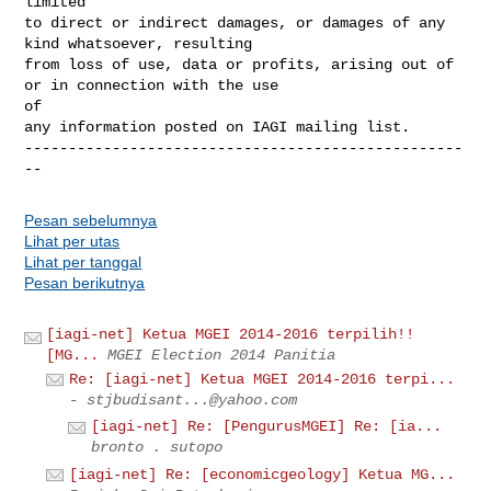
limited

to direct or indirect damages, or damages of any 
kind whatsoever, resulting 

from loss of use, data or profits, arising out of 
or in connection with the use 

of 

any information posted on IAGI mailing list.

--------------------------------------------------
Pesan sebelumnya
Lihat per utas
Lihat per tanggal
Pesan berikutnya
[iagi-net] Ketua MGEI 2014-2016 terpilih!!
[MG...
MGEI Election 2014 Panitia
Re: [iagi-net] Ketua MGEI 2014-2016 terpi...
-
stjbudisant...@yahoo.com
[iagi-net] Re: [PengurusMGEI] Re: [ia...
bronto . sutopo
[iagi-net] Re: [economicgeology] Ketua MG...