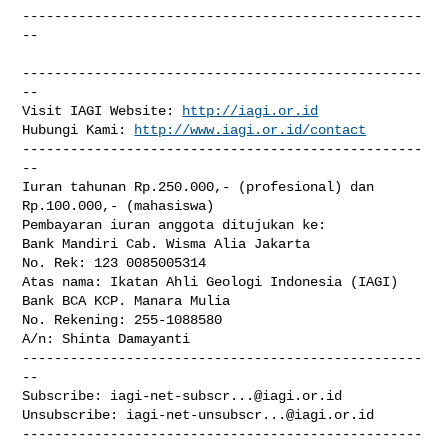
--------------------------------------------------
--

--------------------------------------------------
--

Visit IAGI Website: 
http://iagi.or.id
Hubungi Kami: 
http://www.iagi.or.id/contact
--------------------------------------------------
--

Iuran tahunan Rp.250.000,- (profesional) dan 
Rp.100.000,- (mahasiswa)

Pembayaran iuran anggota ditujukan ke:

Bank Mandiri Cab. Wisma Alia Jakarta

No. Rek: 123 0085005314

Atas nama: Ikatan Ahli Geologi Indonesia (IAGI)

Bank BCA KCP. Manara Mulia

No. Rekening: 255-1088580

A/n: Shinta Damayanti

--------------------------------------------------
--

Subscribe: 
iagi-net-subscr...@iagi.or.id
Unsubscribe: 
iagi-net-unsubscr...@iagi.or.id
--------------------------------------------------