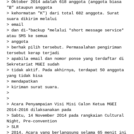
> Oktober 2014 adalah 618 anggota (anggota biasa 
"B" ataupun anggota

> kehormatan "K") dari total 682 anggota. Surat 
suara dikirim melalui

> email

> dan di-*backup *melalui *short message service* 
atau SMS ke semua

> anggota

> berhak pilih tersebut. Permasalahan pengiriman 
tersebut kerap terjadi

> apabila email dan nomor ponse yang terdaftar di 
Sekretariat MGEI sudah

> tidak aktif. Pada akhirnya, terdapat 50 anggota 
yang tidak bisa

> mendapatkan

> kiriman surat suara.

>

>

> Acara Penyampaian Visi Misi Calon Ketua MGEI 
2014-2016 dilaksanakan pada

> Sabtu, 14 November 2014 pada rangkaian Cultural 
Night, Pre-convention

> SLR

> 2014. Acara yang berlangsung selama 65 menit ini 