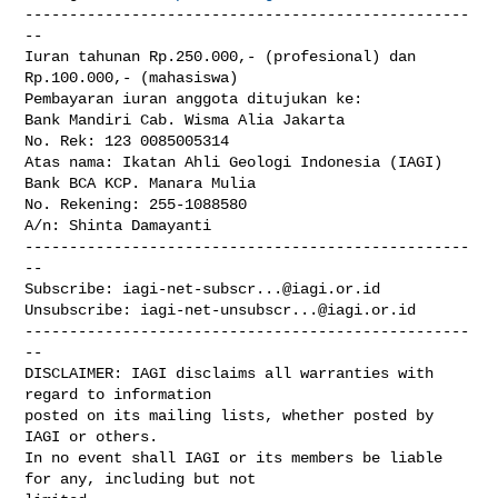
--------------------------------------------------
--

Iuran tahunan Rp.250.000,- (profesional) dan 
Rp.100.000,- (mahasiswa)

Pembayaran iuran anggota ditujukan ke:

Bank Mandiri Cab. Wisma Alia Jakarta

No. Rek: 123 0085005314

Atas nama: Ikatan Ahli Geologi Indonesia (IAGI)

Bank BCA KCP. Manara Mulia

No. Rekening: 255-1088580

A/n: Shinta Damayanti

--------------------------------------------------
--

Subscribe: 
iagi-net-subscr...@iagi.or.id
Unsubscribe: 
iagi-net-unsubscr...@iagi.or.id
--------------------------------------------------
--

DISCLAIMER: IAGI disclaims all warranties with 
regard to information 

posted on its mailing lists, whether posted by 
IAGI or others. 

In no event shall IAGI or its members be liable 
for any, including but not 
