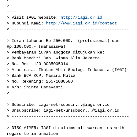
> ------------------------------------------------
----

> Visit IAGI Website: 
http://iagi.or.id
> Hubungi Kami: 
http://www.iagi.or.id/contact
> ------------------------------------------------
----

> Iuran tahunan Rp.250.000,- (profesional) dan 
Rp.100.000,- (mahasiswa)

> Pembayaran iuran anggota ditujukan ke:

> Bank Mandiri Cab. Wisma Alia Jakarta

> No. Rek: 123 0085005314

> Atas nama: Ikatan Ahli Geologi Indonesia (IAGI)

> Bank BCA KCP. Manara Mulia

> No. Rekening: 255-1088580

> A/n: Shinta Damayanti

> ------------------------------------------------
----

> Subscribe: 
iagi-net-subscr...@iagi.or.id
> Unsubscribe: 
iagi-net-unsubscr...@iagi.or.id
> ------------------------------------------------
----

> DISCLAIMER: IAGI disclaims all warranties with 
regard to information
