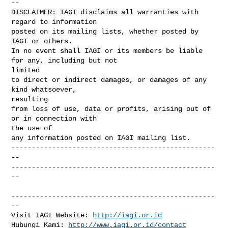
--

DISCLAIMER: IAGI disclaims all warranties with 
regard to information

posted on its mailing lists, whether posted by 
IAGI or others.

In no event shall IAGI or its members be liable 
for any, including but not

limited

to direct or indirect damages, or damages of any 
kind whatsoever,

resulting

from loss of use, data or profits, arising out of 
or in connection with

the use of

any information posted on IAGI mailing list.

--------------------------------------------------
--

--------------------------------------------------
--

--------------------------------------------------
--

Visit IAGI Website: 
http://iagi.or.id
Hubungi Kami: 
http://www.iagi.or.id/contact