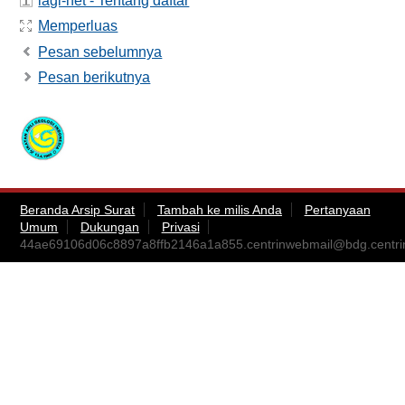
iagi-net - Tentang daftar
Memperluas
Pesan sebelumnya
Pesan berikutnya
Beranda Arsip Surat
Tambah ke milis Anda
Pertanyaan
Umum
Dukungan
Privasi
44ae69106d06c8897a8ffb2146a1a855.centrinwebmail@bdg.centrin