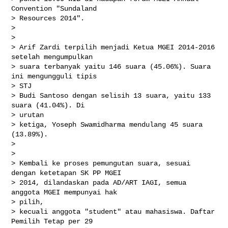
Convention "Sundaland

> Resources 2014".

>

>

> Arif Zardi terpilih menjadi Ketua MGEI 2014-2016 
setelah mengumpulkan

> suara terbanyak yaitu 146 suara (45.06%). Suara 
ini mengungguli tipis

> STJ

> Budi Santoso dengan selisih 13 suara, yaitu 133 
suara (41.04%). Di

> urutan

> ketiga, Yoseph Swamidharma mendulang 45 suara 
(13.89%).

>

>

> Kembali ke proses pemungutan suara, sesuai 
dengan ketetapan SK PP MGEI

> 2014, dilandaskan pada AD/ART IAGI, semua 
anggota MGEI mempunyai hak

> pilih,

> kecuali anggota "student" atau mahasiswa. Daftar 
Pemilih Tetap per 29
