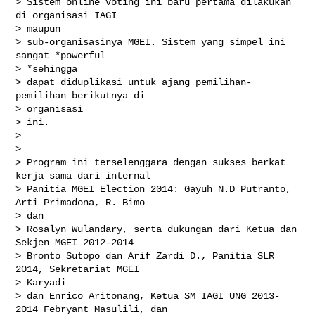
> Sistem online voting ini baru pertama dilakukan 
di organisasi IAGI

> maupun

> sub-organisasinya MGEI. Sistem yang simpel ini 
sangat *powerful

> *sehingga

> dapat diduplikasi untuk ajang pemilihan-
pemilihan berikutnya di

> organisasi

> ini.

>

>

> Program ini terselenggara dengan sukses berkat 
kerja sama dari internal

> Panitia MGEI Election 2014: Gayuh N.D Putranto, 
Arti Primadona, R. Bimo

> dan

> Rosalyn Wulandary, serta dukungan dari Ketua dan 
Sekjen MGEI 2012-2014

> Bronto Sutopo dan Arif Zardi D., Panitia SLR 
2014, Sekretariat MGEI

> Karyadi

> dan Enrico Aritonang, Ketua SM IAGI UNG 2013-
2014 Febryant Masulili, dan
