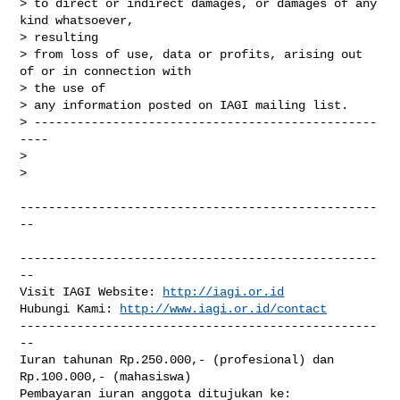
> to direct or indirect damages, or damages of any 
kind whatsoever,

> resulting

> from loss of use, data or profits, arising out 
of or in connection with

> the use of

> any information posted on IAGI mailing list.

> ------------------------------------------------
----

>

>

--------------------------------------------------
--

--------------------------------------------------
--

Visit IAGI Website: 
http://iagi.or.id
Hubungi Kami: 
http://www.iagi.or.id/contact
--------------------------------------------------
--

Iuran tahunan Rp.250.000,- (profesional) dan 
Rp.100.000,- (mahasiswa)

Pembayaran iuran anggota ditujukan ke:
