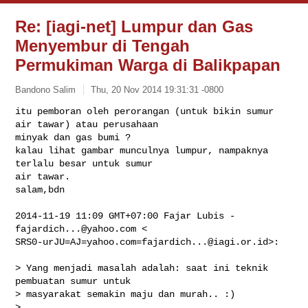
Re: [iagi-net] Lumpur dan Gas
Menyembur di Tengah
Permukiman Warga di Balikpapan
Bandono Salim
Thu, 20 Nov 2014 19:31:31 -0800
itu pemboran oleh perorangan (untuk bikin sumur 
air tawar) atau perusahaan

minyak dan gas bumi ?

kalau lihat gambar munculnya lumpur, nampaknya 
terlalu besar untuk sumur

air tawar.

salam,bdn
2014-11-19 11:09 GMT+07:00 Fajar Lubis - 
fajardich...@yahoo.com
SRS0-urJU=AJ=yahoo.com=fajardich...@iagi.or.id
>:

> Yang menjadi masalah adalah: saat ini teknik 
pembuatan sumur untuk

> masyarakat semakin maju dan murah.. :)

>
