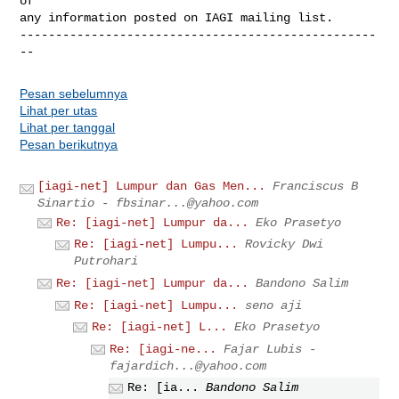
of 

any information posted on IAGI mailing list.

--------------------------------------------------
--
Pesan sebelumnya
Lihat per utas
Lihat per tanggal
Pesan berikutnya
[iagi-net] Lumpur dan Gas Men...
Franciscus B
Sinartio -
fbsinar...@yahoo.com
Re: [iagi-net] Lumpur da...
Eko Prasetyo
Re: [iagi-net] Lumpu...
Rovicky Dwi
Putrohari
Re: [iagi-net] Lumpur da...
Bandono Salim
Re: [iagi-net] Lumpu...
seno aji
Re: [iagi-net] L...
Eko Prasetyo
Re: [iagi-ne...
Fajar Lubis -
fajardich...@yahoo.com
Re: [ia...
Bandono Salim