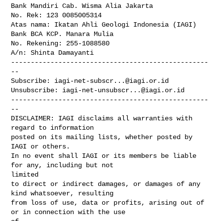
Bank Mandiri Cab. Wisma Alia Jakarta

No. Rek: 123 0085005314

Atas nama: Ikatan Ahli Geologi Indonesia (IAGI)

Bank BCA KCP. Manara Mulia

No. Rekening: 255-1088580

A/n: Shinta Damayanti

--------------------------------------------------
--

Subscribe: 
iagi-net-subscr...@iagi.or.id
Unsubscribe: 
iagi-net-unsubscr...@iagi.or.id
--------------------------------------------------
--

DISCLAIMER: IAGI disclaims all warranties with 
regard to information 

posted on its mailing lists, whether posted by 
IAGI or others. 

In no event shall IAGI or its members be liable 
for any, including but not 

limited

to direct or indirect damages, or damages of any 
kind whatsoever, resulting 

from loss of use, data or profits, arising out of 
or in connection with the use 
