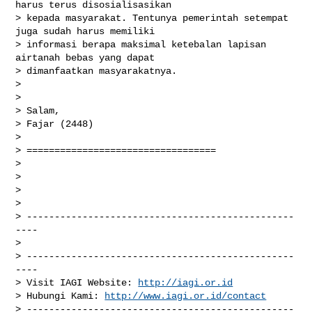
harus terus disosialisasikan

> kepada masyarakat. Tentunya pemerintah setempat 
juga sudah harus memiliki

> informasi berapa maksimal ketebalan lapisan 
airtanah bebas yang dapat

> dimanfaatkan masyarakatnya.

>

>

> Salam,

> Fajar (2448)

>

> ==================================

>

>

>

>

> ------------------------------------------------
----

>

> ------------------------------------------------
----

> Visit IAGI Website: 
http://iagi.or.id
> Hubungi Kami: 
http://www.iagi.or.id/contact
> ------------------------------------------------