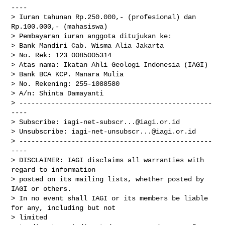
----

> Iuran tahunan Rp.250.000,- (profesional) dan 
Rp.100.000,- (mahasiswa)

> Pembayaran iuran anggota ditujukan ke:

> Bank Mandiri Cab. Wisma Alia Jakarta

> No. Rek: 123 0085005314

> Atas nama: Ikatan Ahli Geologi Indonesia (IAGI)

> Bank BCA KCP. Manara Mulia

> No. Rekening: 255-1088580

> A/n: Shinta Damayanti

> ------------------------------------------------
----

> Subscribe: 
iagi-net-subscr...@iagi.or.id
> Unsubscribe: 
iagi-net-unsubscr...@iagi.or.id
> ------------------------------------------------
----

> DISCLAIMER: IAGI disclaims all warranties with 
regard to information

> posted on its mailing lists, whether posted by 
IAGI or others.

> In no event shall IAGI or its members be liable 
for any, including but not

> limited
