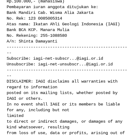
Rp.100.000,- (mahasiswa)

Pembayaran iuran anggota ditujukan ke:

Bank Mandiri Cab. Wisma Alia Jakarta

No. Rek: 123 0085005314

Atas nama: Ikatan Ahli Geologi Indonesia (IAGI)

Bank BCA KCP. Manara Mulia

No. Rekening: 255-1088580

A/n: Shinta Damayanti

--------------------------------------------------
--

Subscribe: 
iagi-net-subscr...@iagi.or.id
Unsubscribe: 
iagi-net-unsubscr...@iagi.or.id
--------------------------------------------------
--

DISCLAIMER: IAGI disclaims all warranties with 
regard to information 

posted on its mailing lists, whether posted by 
IAGI or others. 

In no event shall IAGI or its members be liable 
for any, including but not 

limited

to direct or indirect damages, or damages of any 
kind whatsoever, resulting 

from loss of use, data or profits, arising out of 