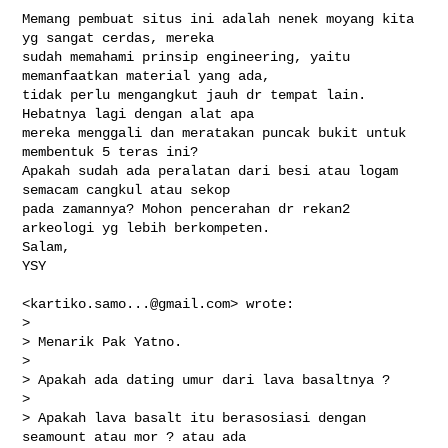
Memang pembuat situs ini adalah nenek moyang kita 
yg sangat cerdas, mereka

sudah memahami prinsip engineering, yaitu 
memanfaatkan material yang ada,

tidak perlu mengangkut jauh dr tempat lain. 
Hebatnya lagi dengan alat apa

mereka menggali dan meratakan puncak bukit untuk 
membentuk 5 teras ini?

Apakah sudah ada peralatan dari besi atau logam 
semacam cangkul atau sekop

pada zamannya? Mohon pencerahan dr rekan2 
arkeologi yg lebih berkompeten.

Salam,

YSY

<
kartiko.samo...@gmail.com
> wrote:

>

> Menarik Pak Yatno.

>

> Apakah ada dating umur dari lava basaltnya ?

>

> Apakah lava basalt itu berasosiasi dengan 
seamount atau mor ? atau ada
