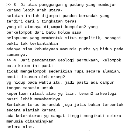
>> 3. Di atas punggungan g padang yang membujur 
kurang lebih arah utara-

selatan inilah dijumpai punden berundak yang 
terdiri dari 5 tingkatan teras

yang di atasnya dijumpai kumpulan2 yang 
berkelompok dari batu kolom sisa

pelapukan yang membentuk situs megalitik, sebagai 
bukti tak terbantahkan

adanya sisa kebudayaan manusia purba yg hidup pada 
zamannya.

>> 4. Dari pengamatan geologi permukaan, kelompok 
batu kolom ini pasti

tidak mengelompok sedemikian rupa secara alamiah, 
pasti disusun oleh orang2

yg hidup pada waktu itu, jadi pasti ada campur 
tangan manusia untuk

keperluan ritual atau yg lain, teman2 arkeologi 
pasti lebih memahaminya.

Bentukan teras berundak juga jelas bukan terbentuk 
secara alamiah karena

ada keteraturan yg sangat tinggi mengikuti selera 
manusia dibandingkan

selera alam.
