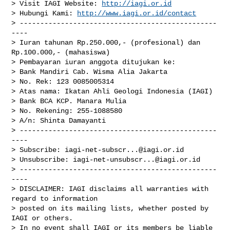
> Visit IAGI Website: 
http://iagi.or.id
> Hubungi Kami: 
http://www.iagi.or.id/contact
> ------------------------------------------------
----

> Iuran tahunan Rp.250.000,- (profesional) dan 
Rp.100.000,- (mahasiswa)

> Pembayaran iuran anggota ditujukan ke:

> Bank Mandiri Cab. Wisma Alia Jakarta

> No. Rek: 123 0085005314

> Atas nama: Ikatan Ahli Geologi Indonesia (IAGI)

> Bank BCA KCP. Manara Mulia

> No. Rekening: 255-1088580

> A/n: Shinta Damayanti

> ------------------------------------------------
----

> Subscribe: 
iagi-net-subscr...@iagi.or.id
> Unsubscribe: 
iagi-net-unsubscr...@iagi.or.id
> ------------------------------------------------
----

> DISCLAIMER: IAGI disclaims all warranties with 
regard to information

> posted on its mailing lists, whether posted by 
IAGI or others.

> In no event shall IAGI or its members be liable 