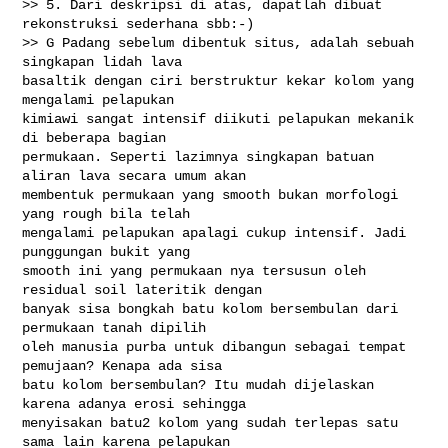
>> 5. Dari deskripsi di atas, dapatlah dibuat 
rekonstruksi sederhana sbb:-)

>> G Padang sebelum dibentuk situs, adalah sebuah 
singkapan lidah lava

basaltik dengan ciri berstruktur kekar kolom yang 
mengalami pelapukan

kimiawi sangat intensif diikuti pelapukan mekanik 
di beberapa bagian

permukaan. Seperti lazimnya singkapan batuan 
aliran lava secara umum akan

membentuk permukaan yang smooth bukan morfologi 
yang rough bila telah

mengalami pelapukan apalagi cukup intensif. Jadi 
punggungan bukit yang

smooth ini yang permukaan nya tersusun oleh 
residual soil lateritik dengan

banyak sisa bongkah batu kolom bersembulan dari 
permukaan tanah dipilih

oleh manusia purba untuk dibangun sebagai tempat 
pemujaan? Kenapa ada sisa

batu kolom bersembulan? Itu mudah dijelaskan 
karena adanya erosi sehingga

menyisakan batu2 kolom yang sudah terlepas satu 
sama lain karena pelapukan
