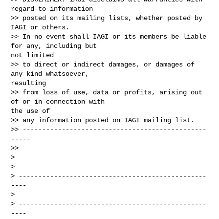
regard to information

>> posted on its mailing lists, whether posted by 
IAGI or others.

>> In no event shall IAGI or its members be liable 
for any, including but

not limited

>> to direct or indirect damages, or damages of 
any kind whatsoever,

resulting

>> from loss of use, data or profits, arising out 
of or in connection with

the use of

>> any information posted on IAGI mailing list.

>> -----------------------------------------------
-----

>>

>

>

> ------------------------------------------------
----

>

> ------------------------------------------------
----
