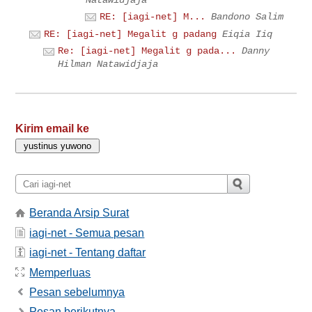
RE: [iagi-net] M...
Bandono Salim
RE: [iagi-net] Megalit g padang
Eiqia Iiq
Re: [iagi-net] Megalit g pada...
Danny
Hilman Natawidjaja
Kirim email ke
Beranda Arsip Surat
iagi-net - Semua pesan
iagi-net - Tentang daftar
Memperluas
Pesan sebelumnya
Pesan berikutnya