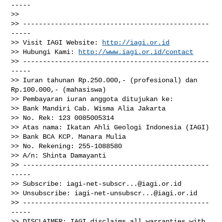
-----

>>

>> -----------------------------------------------
-----

>> Visit IAGI Website: 
http://iagi.or.id
>> Hubungi Kami: 
http://www.iagi.or.id/contact
>> -----------------------------------------------
-----

>> Iuran tahunan Rp.250.000,- (profesional) dan 
Rp.100.000,- (mahasiswa)

>> Pembayaran iuran anggota ditujukan ke:

>> Bank Mandiri Cab. Wisma Alia Jakarta

>> No. Rek: 123 0085005314

>> Atas nama: Ikatan Ahli Geologi Indonesia (IAGI)

>> Bank BCA KCP. Manara Mulia

>> No. Rekening: 255-1088580

>> A/n: Shinta Damayanti

>> -----------------------------------------------
-----

>> Subscribe: 
iagi-net-subscr...@iagi.or.id
>> Unsubscribe: 
iagi-net-unsubscr...@iagi.or.id
>> -----------------------------------------------
-----

>> DISCLAIMER: IAGI disclaims all warranties with 