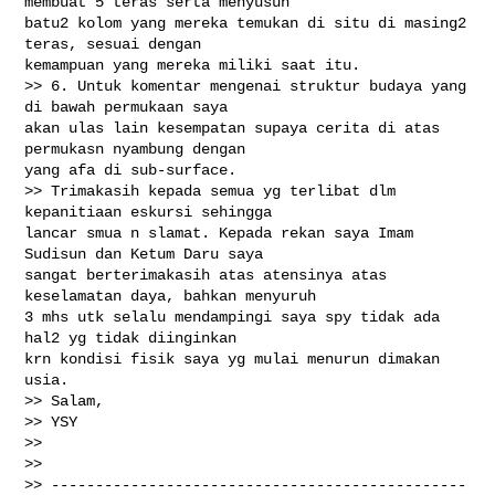
membuat 5 teras serta menyusun

batu2 kolom yang mereka temukan di situ di masing2 
teras, sesuai dengan

kemampuan yang mereka miliki saat itu.

>> 6. Untuk komentar mengenai struktur budaya yang 
di bawah permukaan saya

akan ulas lain kesempatan supaya cerita di atas 
permukasn nyambung dengan

yang afa di sub-surface.

>> Trimakasih kepada semua yg terlibat dlm 
kepanitiaan eskursi sehingga

lancar smua n slamat. Kepada rekan saya Imam 
Sudisun dan Ketum Daru saya

sangat berterimakasih atas atensinya atas 
keselamatan daya, bahkan menyuruh

3 mhs utk selalu mendampingi saya spy tidak ada 
hal2 yg tidak diinginkan

krn kondisi fisik saya yg mulai menurun dimakan 
usia.

>> Salam,

>> YSY

>>

>>

>> -----------------------------------------------