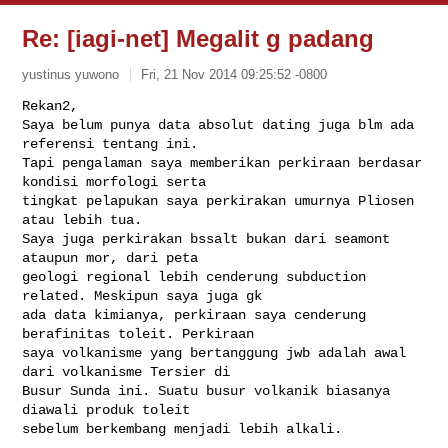
Re: [iagi-net] Megalit g padang
yustinus yuwono
Fri, 21 Nov 2014 09:25:52 -0800
Rekan2,

Saya belum punya data absolut dating juga blm ada 
referensi tentang ini.

Tapi pengalaman saya memberikan perkiraan berdasar 
kondisi morfologi serta

tingkat pelapukan saya perkirakan umurnya Pliosen 
atau lebih tua.

Saya juga perkirakan bssalt bukan dari seamont 
ataupun mor, dari peta

geologi regional lebih cenderung subduction 
related. Meskipun saya juga gk

ada data kimianya, perkiraan saya cenderung 
berafinitas toleit. Perkiraan

saya volkanisme yang bertanggung jwb adalah awal 
dari volkanisme Tersier di

Busur Sunda ini. Suatu busur volkanik biasanya 
diawali produk toleit

sebelum berkembang menjadi lebih alkali.