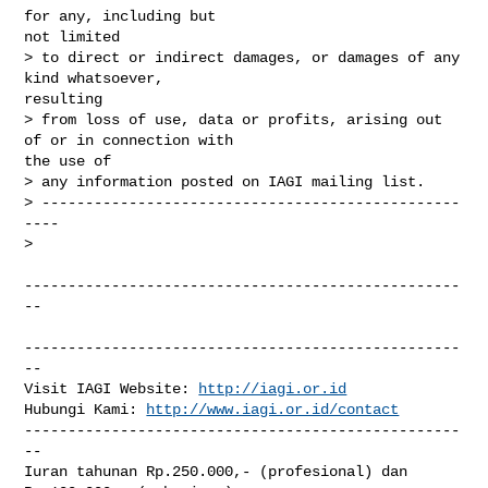
for any, including but

not limited

> to direct or indirect damages, or damages of any 
kind whatsoever,

resulting

> from loss of use, data or profits, arising out 
of or in connection with

the use of

> any information posted on IAGI mailing list.

> ------------------------------------------------
----

>

--------------------------------------------------
--

--------------------------------------------------
--

Visit IAGI Website: 
http://iagi.or.id
Hubungi Kami: 
http://www.iagi.or.id/contact
--------------------------------------------------
--

Iuran tahunan Rp.250.000,- (profesional) dan 