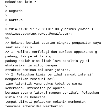
mekanisme lain ?

>

> Regards

>

> Kartiko

>

yustinus.suyatno.yuw...@gmail.com
>:

>>

>> Rekans, berikut catatan singkat pengamatan saya 
saat eskursi yl.

>> 1. Melihat morfologi dan surface appearance g 
padang, tak pelak lagi g

padang adalah sisa lidah lava basaltis yg di 
ekstrusikan in situ, dengan

struktur dominan columnar jointed.

>> 2. Pelapukan kimia terlihat sangat intensif 
menghasilkan residual soil

tipe lateritik yang cukup tebal berwarna 
kemerahan. Intensitas pelapukan

beragam secara lateral maupun vertikal. Pelapukan 
kimia ini di beberapa

tempat diikuti pelapukan mekanik membentuk 
fenomena spheroidal weathering.
