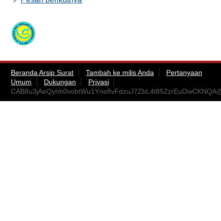
Beranda Arsip Surat
Tambah ke milis Anda
Pertanyaan
Umum
Dukungan
Privasi
CAB8u3jAeQyhh0vobtWu1Yne8vFdzuJ7ZbL4t852zrEuOwCKNQA@m