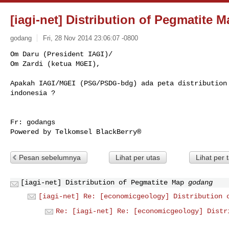
[iagi-net] Distribution of Pegmatite 
godang
Fri, 28 Nov 2014 23:06:07 -0800
Om Daru (President IAGI)/

Om Zardi (ketua MGEI),

Apakah IAGI/MGEI (PSG/PSDG-bdg) ada peta distribution 
indonesia ?
Fr: godangs

Powered by Telkomsel BlackBerry®
Pesan sebelumnya
Lihat per utas
Lihat per 
[iagi-net] Distribution of Pegmatite Map
godang
[iagi-net] Re: [economicgeology] Distribution 
Re: [iagi-net] Re: [economicgeology] Distr