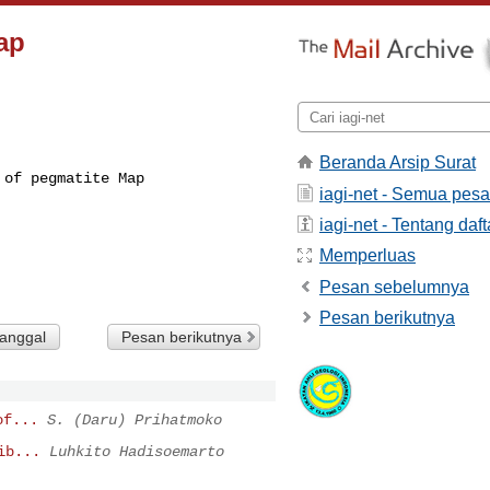
Map
Beranda Arsip Surat
of pegmatite Map 

iagi-net - Semua pes
iagi-net - Tentang daft
Memperluas
Pesan sebelumnya
Pesan berikutnya
tanggal
Pesan berikutnya
of...
S. (Daru) Prihatmoko
ib...
Luhkito Hadisoemarto