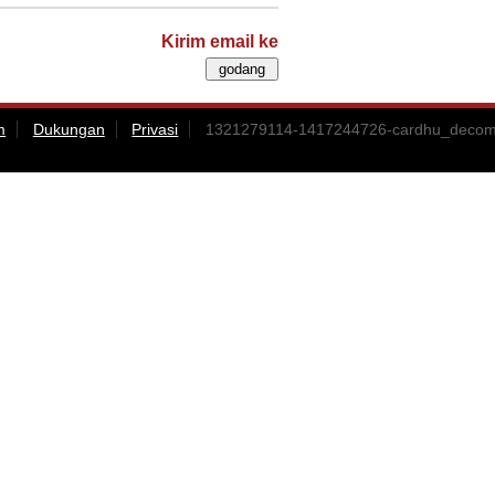
Kirim email ke
m
Dukungan
Privasi
1321279114-1417244726-cardhu_decombo