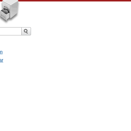
an
ar