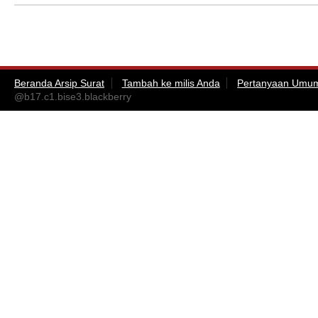
Beranda Arsip Surat
Tambah ke milis Anda
Pertanyaan Umu
@b17.c1.bise3.blackberry