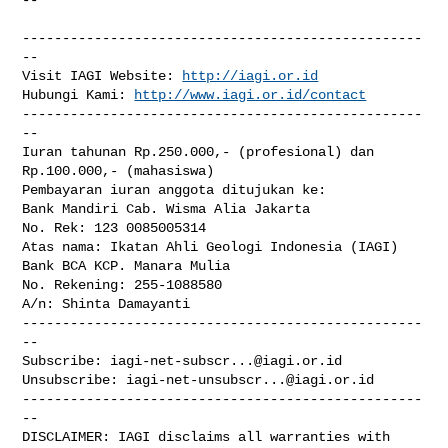
--------------------------------------------------
--

Visit IAGI Website: 
http://iagi.or.id
Hubungi Kami: 
http://www.iagi.or.id/contact
--------------------------------------------------
--

Iuran tahunan Rp.250.000,- (profesional) dan 
Rp.100.000,- (mahasiswa)

Pembayaran iuran anggota ditujukan ke:

Bank Mandiri Cab. Wisma Alia Jakarta

No. Rek: 123 0085005314

Atas nama: Ikatan Ahli Geologi Indonesia (IAGI)

Bank BCA KCP. Manara Mulia

No. Rekening: 255-1088580

A/n: Shinta Damayanti

--------------------------------------------------
--

Subscribe: 
iagi-net-subscr...@iagi.or.id
Unsubscribe: 
iagi-net-unsubscr...@iagi.or.id
--------------------------------------------------
--

DISCLAIMER: IAGI disclaims all warranties with 