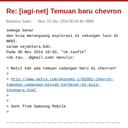
Re: [iagi-net] Temuan baru chevron
Bandono Salim
Mon, 01 Dec 2014 00:44:44 -0800
semoga benar

dan bisa merangsang explorasi di cekungan lain di 
NKRI.

salam sejahtera.bdn.

Pada 30 Nov 2014 16:33, "ok.taufik" 
<
ok.tau...@gmail.com
> menulis:
> Betul kah ada temuan cadangan baru di chevron?

>

> 
http://www.gatra.com/ekonomi-1/63381-chevron-
temukan-cadangan-minyak-terbesar-di-asia-
tenggara.html
>

>

> Sent from Samsung Mobile

>

--------------------------------------------------
--
