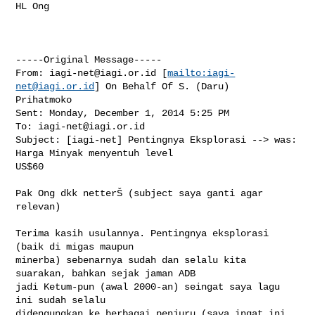
HL Ong

-----Original Message-----

From: 
iagi-net@iagi.or.id
 [
mailto:
iagi-
net@iagi.or.id
] On Behalf Of S. (Daru) 

Prihatmoko

Sent: Monday, December 1, 2014 5:25 PM

To: 
iagi-net@iagi.or.id
Subject: [iagi-net] Pentingnya Eksplorasi --> was: 
Harga Minyak menyentuh level 

US$60

Pak Ong dkk netterŠ (subject saya ganti agar 
relevan)

Terima kasih usulannya. Pentingnya eksplorasi 
(baik di migas maupun

minerba) sebenarnya sudah dan selalu kita 
suarakan, bahkan sejak jaman ADB

jadi Ketum-pun (awal 2000-an) seingat saya lagu 
ini sudah selalu

didengungkan ke berbagai penjuru (saya ingat ini 