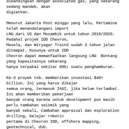
dibandingkan dengan associated gas, yang sekarang 
sedang mandek, akan 

digiatkan.  

Menurut Jakarta Post minggu yang lalu, Pertamina 
telah menandatangani import 

LNG dari US dan Mozambik untuk tahun 2019/2020. 
Padahal projek IDD Chevron, 

Masela, dan Wiryagar Train3 sudah 3 tahun jalan 
ditempat. Kusunya untuk IDD 

Chevron dapat memanfaatkan langsung LNG  Bontang 
yang kapasitasnya sekarang 

hanya terpakai sekitar 60%; suatu penghamburan.

Ke-3 proyek tsb. memberikan investasi $40+ 
billion. Ini yang harus dikejar 

semua orang, termasuk IAGI, jika belum terlambat. 
Ini akan memberikan pekerjaan 

banyak orang karena untuk development pun masih 
perlu tambahan seismik yang 

banyak sekali, tambahan appraisal dan exploration 
drilling, belajar robotic 

pertama di Chevron IDD, offshore mapping, 
geotechnical, dsb.  
