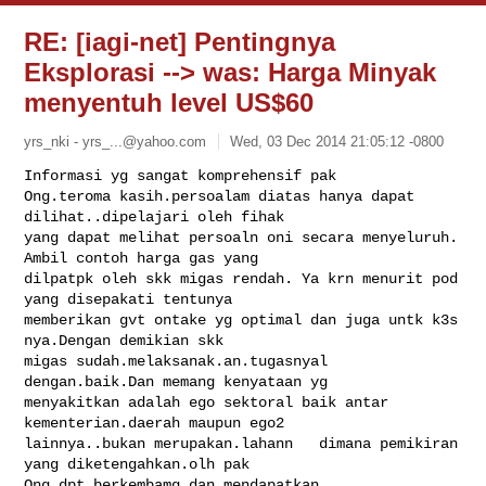
RE: [iagi-net] Pentingnya
Eksplorasi --> was: Harga Minyak
menyentuh level US$60
yrs_nki -
yrs_...@yahoo.com
Wed, 03 Dec 2014 21:05:12 -0800
Informasi yg sangat komprehensif pak 

Ong.teroma kasih.persoalam diatas hanya dapat 
dilihat..dipelajari oleh fihak 

yang dapat melihat persoaln oni secara menyeluruh. 
Ambil contoh harga gas yang 

dilpatpk oleh skk migas rendah. Ya krn menurit pod 
yang disepakati tentunya 

memberikan gvt ontake yg optimal dan juga untk k3s 
nya.Dengan demikian skk 

migas sudah.melaksanak.an.tugasnyal 
dengan.baik.Dan memang kenyataan yg 

menyakitkan adalah ego sektoral baik antar 
kementerian.daerah maupun ego2 

lainnya..bukan merupakan.lahann   dimana pemikiran 
yang diketengahkan.olh pak 

Ong dpt berkembamg dan mendapatkan 