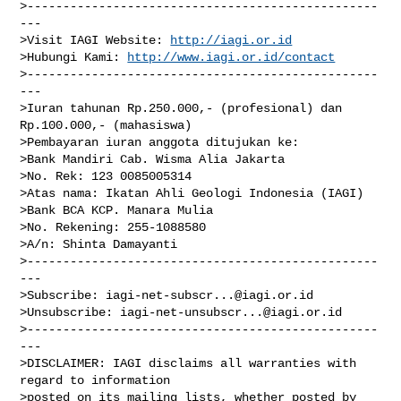
>-------------------------------------------------
---

>Visit IAGI Website: 
http://iagi.or.id
>Hubungi Kami: 
http://www.iagi.or.id/contact
>-------------------------------------------------
---

>Iuran tahunan Rp.250.000,- (profesional) dan 
Rp.100.000,- (mahasiswa)

>Pembayaran iuran anggota ditujukan ke:

>Bank Mandiri Cab. Wisma Alia Jakarta

>No. Rek: 123 0085005314

>Atas nama: Ikatan Ahli Geologi Indonesia (IAGI)

>Bank BCA KCP. Manara Mulia

>No. Rekening: 255-1088580

>A/n: Shinta Damayanti

>-------------------------------------------------
---

>Subscribe: 
iagi-net-subscr...@iagi.or.id
>Unsubscribe: 
iagi-net-unsubscr...@iagi.or.id
>-------------------------------------------------
---

>DISCLAIMER: IAGI disclaims all warranties with 
regard to information

>posted on its mailing lists, whether posted by 