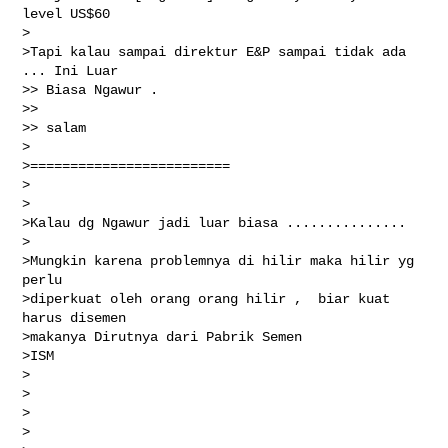
level US$60

>

>Tapi kalau sampai direktur E&P sampai tidak ada 
... Ini Luar

>> Biasa Ngawur .

>>

>> salam

>

>=========================

>

>

>Kalau dg Ngawur jadi luar biasa ...............

>

>Mungkin karena problemnya di hilir maka hilir yg 
perlu

>diperkuat oleh orang orang hilir ,  biar kuat 
harus disemen

>makanya Dirutnya dari Pabrik Semen

>ISM

>

>

>

>
