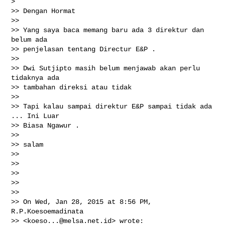
>

>> Dengan Hormat

>>

>> Yang saya baca memang baru ada 3 direktur dan 
belum ada

>> penjelasan tentang Directur E&P .

>>

>> Dwi Sutjipto masih belum menjawab akan perlu 
tidaknya ada

>> tambahan direksi atau tidak

>>

>> Tapi kalau sampai direktur E&P sampai tidak ada 
... Ini Luar

>> Biasa Ngawur .

>>

>> salam

>>

>>

>>

>>

>>

>> On Wed, Jan 28, 2015 at 8:56 PM, 
R.P.Koesoemadinata

>> <
koeso...@melsa.net.id
> wrote:
