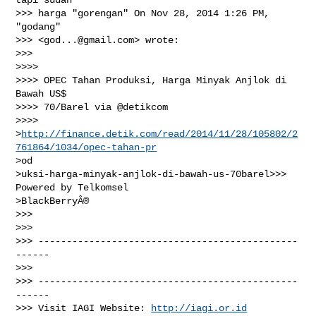
>>> harga "gorengan" On Nov 28, 2014 1:26 PM, 
"godang"

>>> <
god...@gmail.com
> wrote:

>>>

>>>>

>>>> OPEC Tahan Produksi, Harga Minyak Anjlok di 
Bawah US$

>>>> 70/Barel via @detikcom

>>>>

>
http://finance.detik.com/read/2014/11/28/105802/2
761864/1034/opec-tahan-pr
>od

>uksi-harga-minyak-anjlok-di-bawah-us-70barel>>> 
Powered by Telkomsel

>BlackBerryÂ®

>>>

>>>

>>> ----------------------------------------------
------

>>>

>>> ----------------------------------------------
------

>>> Visit IAGI Website: 
http://iagi.or.id