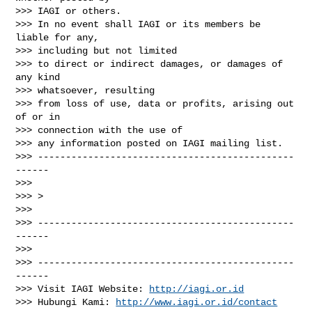
>>> IAGI or others.

>>> In no event shall IAGI or its members be 
liable for any,

>>> including but not limited

>>> to direct or indirect damages, or damages of 
any kind

>>> whatsoever, resulting

>>> from loss of use, data or profits, arising out 
of or in

>>> connection with the use of

>>> any information posted on IAGI mailing list.

>>> ----------------------------------------------
------

>>>

>>> >

>>>

>>> ----------------------------------------------
------

>>>

>>> ----------------------------------------------
------

>>> Visit IAGI Website: 
http://iagi.or.id
>>> Hubungi Kami: 
http://www.iagi.or.id/contact