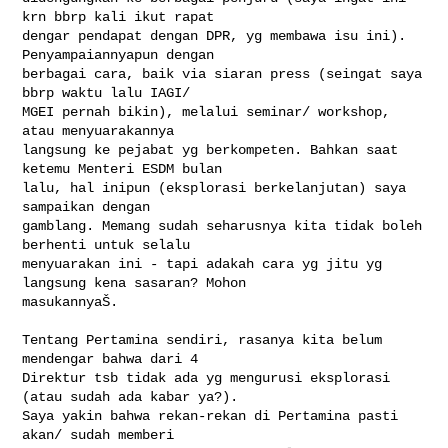
krn bbrp kali ikut rapat

dengar pendapat dengan DPR, yg membawa isu ini). 
Penyampaiannyapun dengan

berbagai cara, baik via siaran press (seingat saya 
bbrp waktu lalu IAGI/

MGEI pernah bikin), melalui seminar/ workshop, 
atau menyuarakannya

langsung ke pejabat yg berkompeten. Bahkan saat 
ketemu Menteri ESDM bulan

lalu, hal inipun (eksplorasi berkelanjutan) saya 
sampaikan dengan

gamblang. Memang sudah seharusnya kita tidak boleh 
berhenti untuk selalu

menyuarakan ini - tapi adakah cara yg jitu yg 
langsung kena sasaran? Mohon

masukannyaŠ.

Tentang Pertamina sendiri, rasanya kita belum 
mendengar bahwa dari 4

Direktur tsb tidak ada yg mengurusi eksplorasi 
(atau sudah ada kabar ya?).

Saya yakin bahwa rekan-rekan di Pertamina pasti 
akan/ sudah memberi
