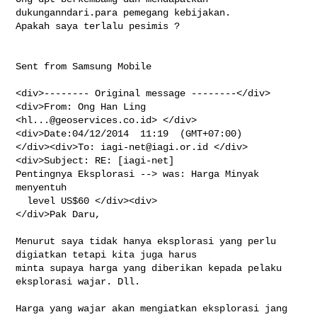
dukunganndari.para pemegang kebijakan.  

Apakah saya terlalu pesimis ?
Sent from Samsung Mobile

<div>-------- Original message --------</div>
<div>From: Ong Han Ling 

<
hl...@geoservices.co.id
> </div>
<div>Date:04/12/2014  11:19  (GMT+07:00) 

</div><div>To: 
iagi-net@iagi.or.id
 </div>
<div>Subject: RE: [iagi-net] 

Pentingnya Eksplorasi --> was: Harga Minyak 
menyentuh

  level US$60 </div><div>

</div>Pak Daru,   

Menurut saya tidak hanya eksplorasi yang perlu 
digiatkan tetapi kita juga harus 

minta supaya harga yang diberikan kepada pelaku 
eksplorasi wajar. Dll.

Harga yang wajar akan mengiatkan eksplorasi jang 