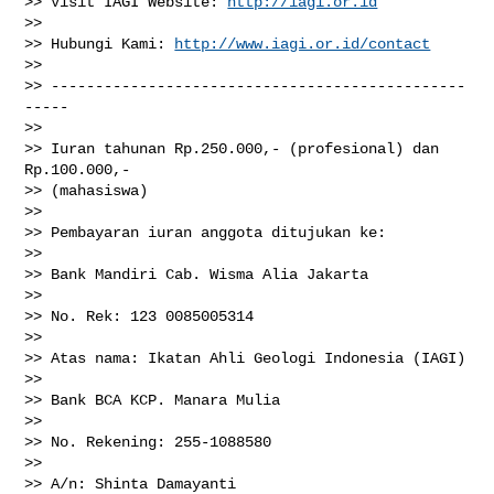
>> Visit IAGI Website: 
http://iagi.or.id
>>

>> Hubungi Kami: 
http://www.iagi.or.id/contact
>>

>> -----------------------------------------------
-----

>>

>> Iuran tahunan Rp.250.000,- (profesional) dan 
Rp.100.000,-

>> (mahasiswa)

>>

>> Pembayaran iuran anggota ditujukan ke:

>>

>> Bank Mandiri Cab. Wisma Alia Jakarta

>>

>> No. Rek: 123 0085005314

>>

>> Atas nama: Ikatan Ahli Geologi Indonesia (IAGI)

>>

>> Bank BCA KCP. Manara Mulia

>>

>> No. Rekening: 255-1088580

>>

>> A/n: Shinta Damayanti
