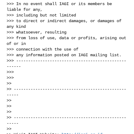
>>> In no event shall IAGI or its members be 
liable for any,

>>> including but not limited

>>> to direct or indirect damages, or damages of 
any kind

>>> whatsoever, resulting

>>> from loss of use, data or profits, arising out 
of or in

>>> connection with the use of

>>> any information posted on IAGI mailing list.

>>> ----------------------------------------------
------

>>>

>>>

>>

>> -----------------------------------------------
-----

>>

>>

>>

>> -----------------------------------------------
-----

>>
