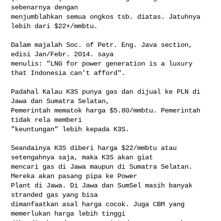
sebenarnya dengan 

menjumblahkan semua ongkos tsb. diatas. Jatuhnya 
lebih dari $22+/mmbtu. 

Dalam majalah Soc. of Petr. Eng. Java section, 
edisi Jan/Febr. 2014. saya 

menulis: "LNG for power generation is a luxury 
that Indonesia can't afford".

Padahal Kalau K3S punya gas dan dijual ke PLN di 
Jawa dan Sumatra Selatan, 

Pemerintah mematok harga $5.80/mmbtu. Pemerintah 
tidak rela memberi 

"keuntungan" lebih kepada K3S. 

Seandainya K3S diberi harga $22/mmbtu atau 
setengahnya saja, maka K3S akan giat 

mencari gas di Jawa maupun di Sumatra Selatan. 
Mereka akan pasang pipa ke Power 

Plant di Jawa. Di Jawa dan SumSel masih banyak 
stranded gas yang bisa 

dimanfaatkan asal harga cocok. Juga CBM yang 
memerlukan harga lebih tinggi 
