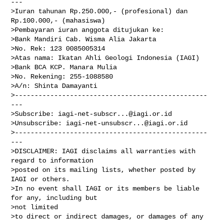
---

>Iuran tahunan Rp.250.000,- (profesional) dan 
Rp.100.000,- (mahasiswa)

>Pembayaran iuran anggota ditujukan ke:

>Bank Mandiri Cab. Wisma Alia Jakarta

>No. Rek: 123 0085005314

>Atas nama: Ikatan Ahli Geologi Indonesia (IAGI)

>Bank BCA KCP. Manara Mulia

>No. Rekening: 255-1088580

>A/n: Shinta Damayanti

>-------------------------------------------------
---

>Subscribe: 
iagi-net-subscr...@iagi.or.id
>Unsubscribe: 
iagi-net-unsubscr...@iagi.or.id
>-------------------------------------------------
---

>DISCLAIMER: IAGI disclaims all warranties with 
regard to information

>posted on its mailing lists, whether posted by 
IAGI or others.

>In no event shall IAGI or its members be liable 
for any, including but

>not limited

>to direct or indirect damages, or damages of any 