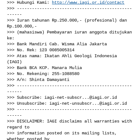
>>> Hubungi Kami: 
http://www.iagi.or.id/contact
>>> ----------------------------------------------
------

>>> Iuran tahunan Rp.250.000,- (profesional) dan 
Rp.100.000,-

>>> (mahasiswa) Pembayaran iuran anggota ditujukan 
ke:

>>> Bank Mandiri Cab. Wisma Alia Jakarta

>>> No. Rek: 123 0085005314

>>> Atas nama: Ikatan Ahli Geologi Indonesia 
(IAGI)

>>> Bank BCA KCP. Manara Mulia

>>> No. Rekening: 255-1088580

>>> A/n: Shinta Damayanti

>>> ----------------------------------------------
------

>>> Subscribe: 
iagi-net-subscr...@iagi.or.id
>>> Unsubscribe: 
iagi-net-unsubscr...@iagi.or.id
>>> ----------------------------------------------
------

>>> DISCLAIMER: IAGI disclaims all warranties with 
regard to

>>> information posted on its mailing lists, 
whether posted by
