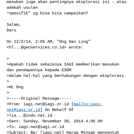
masukan juga akan pentingnya eksplorasi ini - atau 
adakah usulan

³spesifik" yg bisa kita sampaikan?

Salam,

Daru

On 12/2/14, 2:05 AM, "Ong Han Ling" 
<
hl...@geoservices.co.id
> wrote:

>

>Apakah tidak sebaiknya IAGI memberikan masukan 
dan pendapatnya kepada ESDM

>dalam hal-hal yang berhubungan dengan eksplorasi.

>

>HL Ong

>

>-----Original Message-----

>From: 
iagi-net@iagi.or.id
 [
mailto:
iagi-
net@iagi.or.id
] On Behalf Of

>
lia...@indo.net.id
>Sent: Sunday, November 30, 2014 4:36 AM

>To: 
iagi-net@iagi.or.id
>Subject: Re: [iagi-net] Harga Minyak menyentuh 