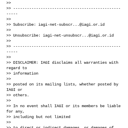
>>

>> -----------------------------------------------
-----

>>

>> Subscribe: 
iagi-net-subscr...@iagi.or.id
>>

>> Unsubscribe: 
iagi-net-unsubscr...@iagi.or.id
>>

>> -----------------------------------------------
-----

>>

>> DISCLAIMER: IAGI disclaims all warranties with 
regard to

>> information

>>

>> posted on its mailing lists, whether posted by 
IAGI or

>> others.

>>

>> In no event shall IAGI or its members be liable 
for any,

>> including but not limited

>>

>> to direct or indirect damages, or damages of 