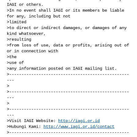
IAGI or others.

>In no event shall IAGI or its members be liable 
for any, including but not

>limited

>to direct or indirect damages, or damages of any 
kind whatsoever,

>resulting

>from loss of use, data or profits, arising out of 
or in connection with

>the

>use of

>any information posted on IAGI mailing list.

>-------------------------------------------------
---

>

>-------------------------------------------------
---

>

>-------------------------------------------------
---

>Visit IAGI Website: 
http://iagi.or.id
>Hubungi Kami: 
http://www.iagi.or.id/contact
>-------------------------------------------------