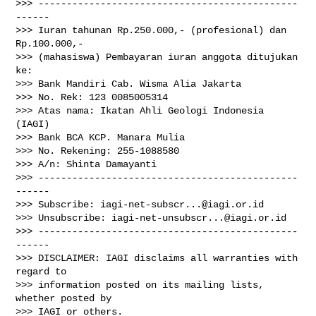
>>> ----------------------------------------------
------

>>> Iuran tahunan Rp.250.000,- (profesional) dan 
Rp.100.000,-

>>> (mahasiswa) Pembayaran iuran anggota ditujukan 
ke:

>>> Bank Mandiri Cab. Wisma Alia Jakarta

>>> No. Rek: 123 0085005314

>>> Atas nama: Ikatan Ahli Geologi Indonesia 
(IAGI)

>>> Bank BCA KCP. Manara Mulia

>>> No. Rekening: 255-1088580

>>> A/n: Shinta Damayanti

>>> ----------------------------------------------
------

>>> Subscribe: 
iagi-net-subscr...@iagi.or.id
>>> Unsubscribe: 
iagi-net-unsubscr...@iagi.or.id
>>> ----------------------------------------------
------

>>> DISCLAIMER: IAGI disclaims all warranties with 
regard to

>>> information posted on its mailing lists, 
whether posted by

>>> IAGI or others.
