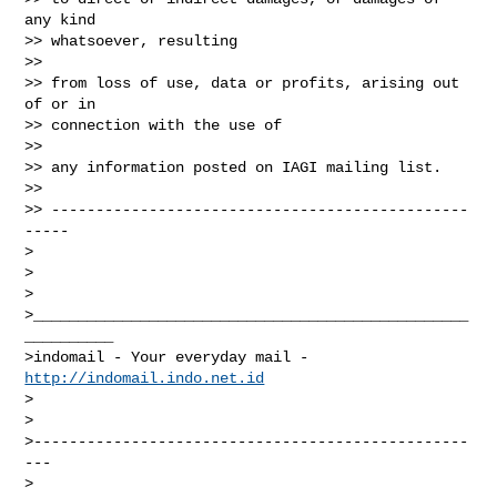
any kind

>> whatsoever, resulting

>>

>> from loss of use, data or profits, arising out 
of or in

>> connection with the use of

>>

>> any information posted on IAGI mailing list.

>>

>> -----------------------------------------------
-----

>

>

>

>_________________________________________________
__________

>indomail - Your everyday mail - 
http://indomail.indo.net.id
>

>

>-------------------------------------------------
---

>
