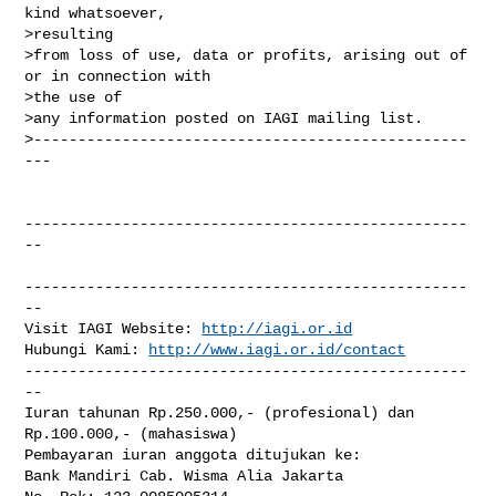
kind whatsoever,

>resulting

>from loss of use, data or profits, arising out of 
or in connection with

>the use of

>any information posted on IAGI mailing list.

>-------------------------------------------------
---

--------------------------------------------------
--

--------------------------------------------------
--

Visit IAGI Website: 
http://iagi.or.id
Hubungi Kami: 
http://www.iagi.or.id/contact
--------------------------------------------------
--

Iuran tahunan Rp.250.000,- (profesional) dan 
Rp.100.000,- (mahasiswa)

Pembayaran iuran anggota ditujukan ke:

Bank Mandiri Cab. Wisma Alia Jakarta
