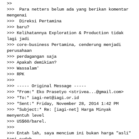
>>

>>>  Para netters belum ada yang berikan komentar 
mengenai

>>>  Direksi Pertamina

>>> baru?

>>> Kelihatannya Exploration & Production tidak 
lagi jadi

>>> core-business Pertamina, cenderung menjadi 
perusahaan

>>> perdagangan saja

>>> Apakah demikian?

>>> Wassalam'

>>> RPK

>>>

>>> ----- Original Message -----

>>> *From:* Eko Prasetyo <
strivea...@gmail.com
>

>>> *To:* 
iagi-net@iagi.or.id
>>> *Sent:* Friday, November 28, 2014 1:42 PM

>>> *Subject:* Re: [iagi-net] Harga Minyak 
menyentuh level

>>> US$60/barel.

>>>

>>> Entah lah, saya mencium ini bukan harga "asli" 
tapi sudah
