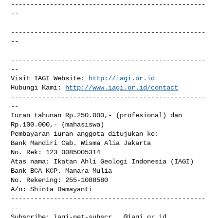
--------------------------------------------------
--

--------------------------------------------------
--

--------------------------------------------------
--

Visit IAGI Website: 
http://iagi.or.id
Hubungi Kami: 
http://www.iagi.or.id/contact
--------------------------------------------------
--

Iuran tahunan Rp.250.000,- (profesional) dan 
Rp.100.000,- (mahasiswa)

Pembayaran iuran anggota ditujukan ke:

Bank Mandiri Cab. Wisma Alia Jakarta

No. Rek: 123 0085005314

Atas nama: Ikatan Ahli Geologi Indonesia (IAGI)

Bank BCA KCP. Manara Mulia

No. Rekening: 255-1088580

A/n: Shinta Damayanti

--------------------------------------------------
--

Subscribe: 
iagi-net-subscr...@iagi.or.id