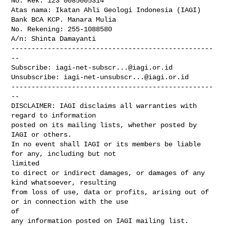
No. Rek: 123 0085005314

Atas nama: Ikatan Ahli Geologi Indonesia (IAGI)

Bank BCA KCP. Manara Mulia

No. Rekening: 255-1088580

A/n: Shinta Damayanti

--------------------------------------------------
--

Subscribe: 
iagi-net-subscr...@iagi.or.id
Unsubscribe: 
iagi-net-unsubscr...@iagi.or.id
--------------------------------------------------
--

DISCLAIMER: IAGI disclaims all warranties with 
regard to information

posted on its mailing lists, whether posted by 
IAGI or others.

In no event shall IAGI or its members be liable 
for any, including but not 

limited

to direct or indirect damages, or damages of any 
kind whatsoever, resulting

from loss of use, data or profits, arising out of 
or in connection with the use 

of

any information posted on IAGI mailing list.
