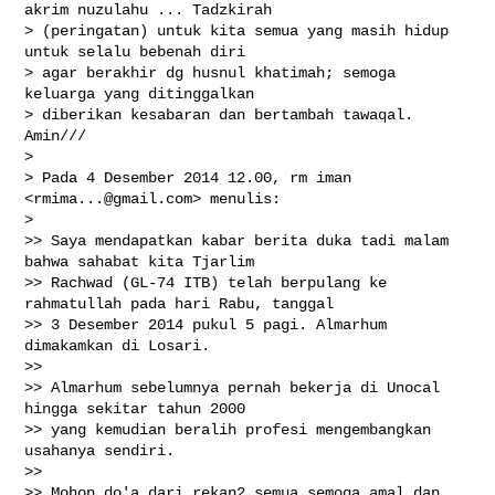
akrim nuzulahu ... Tadzkirah

> (peringatan) untuk kita semua yang masih hidup 
untuk selalu bebenah diri

> agar berakhir dg husnul khatimah; semoga 
keluarga yang ditinggalkan

> diberikan kesabaran dan bertambah tawaqal. 
Amin///

>

> Pada 4 Desember 2014 12.00, rm iman 
<
rmima...@gmail.com
> menulis:

>

>> Saya mendapatkan kabar berita duka tadi malam 
bahwa sahabat kita Tjarlim

>> Rachwad (GL-74 ITB) telah berpulang ke 
rahmatullah pada hari Rabu, tanggal

>> 3 Desember 2014 pukul 5 pagi. Almarhum 
dimakamkan di Losari.

>>

>> Almarhum sebelumnya pernah bekerja di Unocal 
hingga sekitar tahun 2000

>> yang kemudian beralih profesi mengembangkan 
usahanya sendiri.

>>

>> Mohon do'a dari rekan2 semua semoga amal dan 