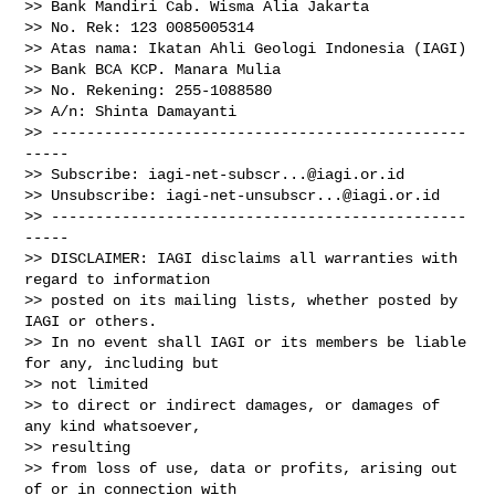
>> Bank Mandiri Cab. Wisma Alia Jakarta

>> No. Rek: 123 0085005314

>> Atas nama: Ikatan Ahli Geologi Indonesia (IAGI)

>> Bank BCA KCP. Manara Mulia

>> No. Rekening: 255-1088580

>> A/n: Shinta Damayanti

>> -----------------------------------------------
-----

>> Subscribe: 
iagi-net-subscr...@iagi.or.id
>> Unsubscribe: 
iagi-net-unsubscr...@iagi.or.id
>> -----------------------------------------------
-----

>> DISCLAIMER: IAGI disclaims all warranties with 
regard to information

>> posted on its mailing lists, whether posted by 
IAGI or others.

>> In no event shall IAGI or its members be liable 
for any, including but

>> not limited

>> to direct or indirect damages, or damages of 
any kind whatsoever,

>> resulting

>> from loss of use, data or profits, arising out 
of or in connection with
