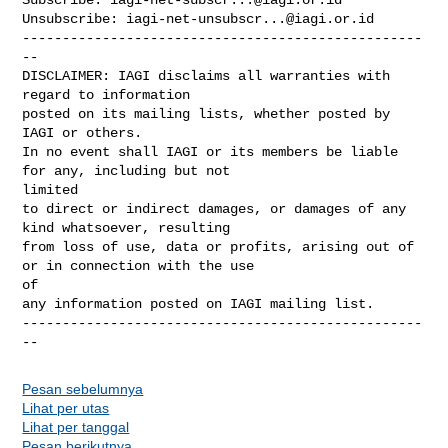
Unsubscribe: 
iagi-net-unsubscr...@iagi.or.id
--------------------------------------------------
--

DISCLAIMER: IAGI disclaims all warranties with 
regard to information 

posted on its mailing lists, whether posted by 
IAGI or others. 

In no event shall IAGI or its members be liable 
for any, including but not 

limited

to direct or indirect damages, or damages of any 
kind whatsoever, resulting 

from loss of use, data or profits, arising out of 
or in connection with the use 

of 

any information posted on IAGI mailing list.

--------------------------------------------------
--
Pesan sebelumnya
Lihat per utas
Lihat per tanggal
Pesan berikutnya