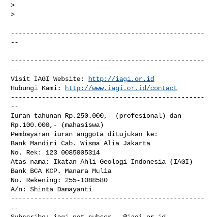
>

>

--------------------------------------------------
--

--------------------------------------------------
--

Visit IAGI Website: 
http://iagi.or.id
Hubungi Kami: 
http://www.iagi.or.id/contact
--------------------------------------------------
--

Iuran tahunan Rp.250.000,- (profesional) dan 
Rp.100.000,- (mahasiswa)

Pembayaran iuran anggota ditujukan ke:

Bank Mandiri Cab. Wisma Alia Jakarta

No. Rek: 123 0085005314

Atas nama: Ikatan Ahli Geologi Indonesia (IAGI)

Bank BCA KCP. Manara Mulia

No. Rekening: 255-1088580

A/n: Shinta Damayanti

--------------------------------------------------
--

Subscribe: 
iagi-net-subscr...@iagi.or.id