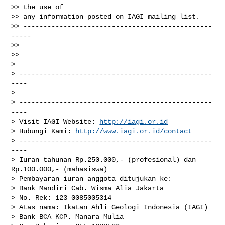
>> the use of

>> any information posted on IAGI mailing list.

>> -----------------------------------------------
-----

>>

>>

>

> ------------------------------------------------
----

>

> ------------------------------------------------
----

> Visit IAGI Website: 
http://iagi.or.id
> Hubungi Kami: 
http://www.iagi.or.id/contact
> ------------------------------------------------
----

> Iuran tahunan Rp.250.000,- (profesional) dan 
Rp.100.000,- (mahasiswa)

> Pembayaran iuran anggota ditujukan ke:

> Bank Mandiri Cab. Wisma Alia Jakarta

> No. Rek: 123 0085005314

> Atas nama: Ikatan Ahli Geologi Indonesia (IAGI)

> Bank BCA KCP. Manara Mulia
