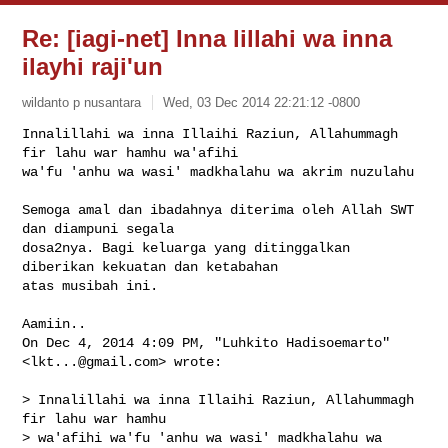
Re: [iagi-net] Inna lillahi wa inna
ilayhi raji'un
wildanto p nusantara
Wed, 03 Dec 2014 22:21:12 -0800
Innalillahi wa inna Illaihi Raziun, Allahummagh 
fir lahu war hamhu wa'afihi

wa'fu 'anhu wa wasi' madkhalahu wa akrim nuzulahu
Semoga amal dan ibadahnya diterima oleh Allah SWT 
dan diampuni segala

dosa2nya. Bagi keluarga yang ditinggalkan 
diberikan kekuatan dan ketabahan

atas musibah ini.

Aamiin..

On Dec 4, 2014 4:09 PM, "Luhkito Hadisoemarto" 
<
lkt...@gmail.com
> wrote:

> Innalillahi wa inna Illaihi Raziun, Allahummagh 
fir lahu war hamhu

> wa'afihi wa'fu 'anhu wa wasi' madkhalahu wa 