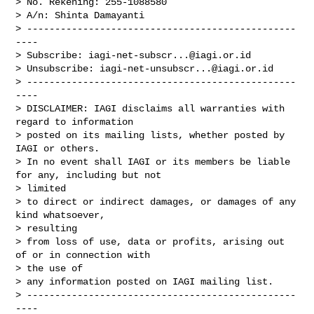
> No. Rekening: 255-1088580

> A/n: Shinta Damayanti

> ------------------------------------------------
----

> Subscribe: 
iagi-net-subscr...@iagi.or.id
> Unsubscribe: 
iagi-net-unsubscr...@iagi.or.id
> ------------------------------------------------
----

> DISCLAIMER: IAGI disclaims all warranties with 
regard to information

> posted on its mailing lists, whether posted by 
IAGI or others.

> In no event shall IAGI or its members be liable 
for any, including but not

> limited

> to direct or indirect damages, or damages of any 
kind whatsoever,

> resulting

> from loss of use, data or profits, arising out 
of or in connection with

> the use of

> any information posted on IAGI mailing list.

> ------------------------------------------------
----
