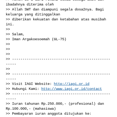
ibadahnya diterima oleh

>> Allah SWT dan diampuni segala dosa2nya. Bagi 
keluarga yang ditinggalkan

>> diberikan kekuatan dan ketabahan atas musibah 
ini.

>>

>> Salam,

>> Iman Argakoesoemah (GL-75)

>>

>>

>>

>> -----------------------------------------------
-----

>>

>> -----------------------------------------------
-----

>> Visit IAGI Website: 
http://iagi.or.id
>> Hubungi Kami: 
http://www.iagi.or.id/contact
>> -----------------------------------------------
-----

>> Iuran tahunan Rp.250.000,- (profesional) dan 
Rp.100.000,- (mahasiswa)

>> Pembayaran iuran anggota ditujukan ke:
