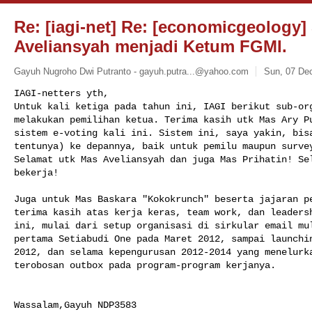
Re: [iagi-net] Re: [economicgeology] 
Aveliansyah menjadi Ketum FGMI.
Gayuh Nugroho Dwi Putranto -
gayuh.putra...@yahoo.com
Sun, 07 Dec
IAGI-netters yth,

Untuk kali ketiga pada tahun ini, IAGI berikut sub-org
melakukan pemilihan ketua. Terima kasih utk Mas Ary Pu
sistem e-voting kali ini. Sistem ini, saya yakin, bisa
tentunya) ke depannya, baik untuk pemilu maupun survey
Selamat utk Mas Aveliansyah dan juga Mas Prihatin! Sel
bekerja!
Juga untuk Mas Baskara "Kokokrunch" beserta jajaran pe
terima kasih atas kerja keras, team work, dan leadersh
ini, mulai dari setup organisasi di sirkular email mul
pertama Setiabudi One pada Maret 2012, sampai launchin
2012, dan selama kepengurusan 2012-2014 yang menelurka
terobosan outbox pada program-program kerjanya.

Wassalam,Gayuh NDP3583
