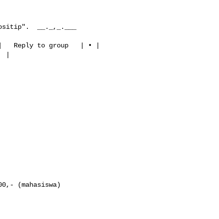
sitip".  __._,_.___     

    

   Reply to group   | • | 

0,- (mahasiswa)
