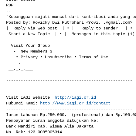
RDP

--

"Kebanggaan sejati muncul dari kontribusi anda yang po
Posted by: Rovicky Dwi Putrohari <
rovi...@gmail.com
> 
|  Reply via web post  | • |   Reply to sender   | • |
 Start a New Topic  | • |  Messages in this topic (1)  |

  Visit Your Group    

   -  New Members 3 

    • Privacy • Unsubscribe • Terms of Use 

     .  

 __,_._,___ 

----------------------------------------------------

----------------------------------------------------

Visit IAGI Website: 
http://iagi.or.id
Hubungi Kami: 
http://www.iagi.or.id/contact
----------------------------------------------------

Iuran tahunan Rp.250.000,- (profesional) dan Rp.100.00
Pembayaran iuran anggota ditujukan ke:

Bank Mandiri Cab. Wisma Alia Jakarta

No. Rek: 123 0085005314
