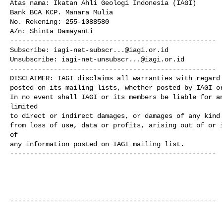
Atas nama: Ikatan Ahli Geologi Indonesia (IAGI)

Bank BCA KCP. Manara Mulia

No. Rekening: 255-1088580

A/n: Shinta Damayanti

----------------------------------------------------

Subscribe: 
iagi-net-subscr...@iagi.or.id
Unsubscribe: 
iagi-net-unsubscr...@iagi.or.id
----------------------------------------------------

DISCLAIMER: IAGI disclaims all warranties with regard 
posted on its mailing lists, whether posted by IAGI or
In no event shall IAGI or its members be liable for an
limited

to direct or indirect damages, or damages of any kind 
from loss of use, data or profits, arising out of or i
of 

any information posted on IAGI mailing list.

----------------------------------------------------

----------------------------------------------------
