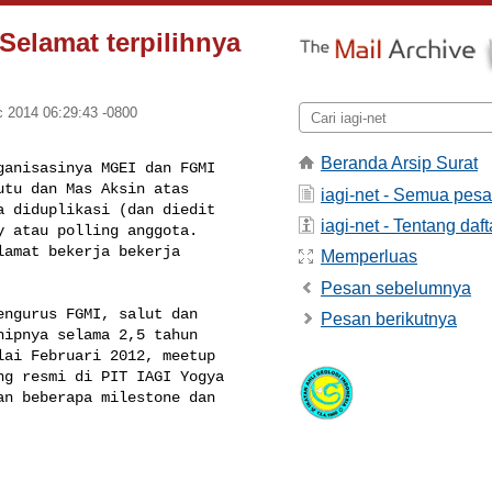
Selamat terpilihnya
 2014 06:29:43 -0800
Beranda Arsip Surat
anisasinya MGEI dan FGMI 

tu dan Mas Aksin atas 

iagi-net - Semua pes
 diduplikasi (dan diedit 

iagi-net - Tentang daft
 atau polling anggota.

amat bekerja bekerja 

Memperluas
Pesan sebelumnya
ngurus FGMI, salut dan 

Pesan berikutnya
ipnya selama 2,5 tahun 

ai Februari 2012, meetup 

g resmi di PIT IAGI Yogya 

n beberapa milestone dan 
