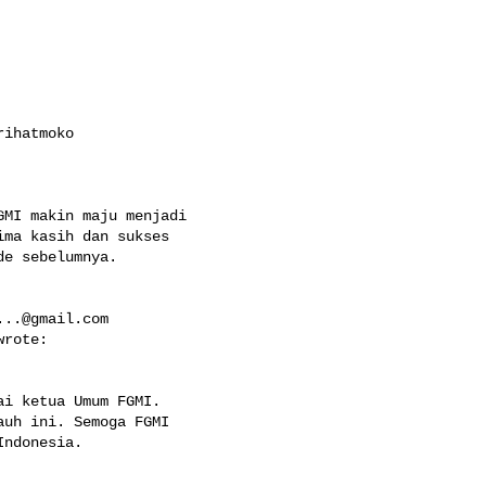
ma kasih dan sukses 

e sebelumnya.

...@gmail.com
wrote:

uh ini. Semoga FGMI 

ndonesia.
