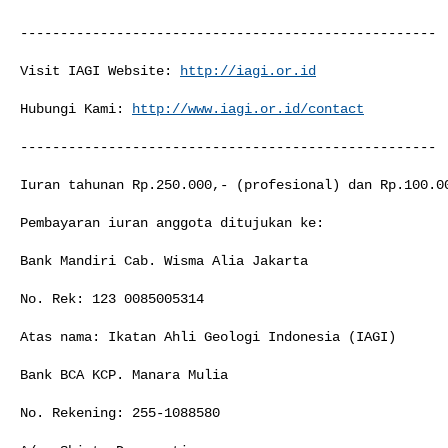
----------------------------------------------------

Visit IAGI Website: 
http://iagi.or.id
Hubungi Kami: 
http://www.iagi.or.id/contact
----------------------------------------------------

Iuran tahunan Rp.250.000,- (profesional) dan Rp.100.00
Pembayaran iuran anggota ditujukan ke:

Bank Mandiri Cab. Wisma Alia Jakarta

No. Rek: 123 0085005314

Atas nama: Ikatan Ahli Geologi Indonesia (IAGI)

Bank BCA KCP. Manara Mulia

No. Rekening: 255-1088580
