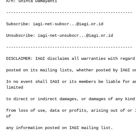
A/n: Shinta Damayanti

----------------------------------------------------

Subscribe: 
iagi-net-subscr...@iagi.or.id
Unsubscribe: 
iagi-net-unsubscr...@iagi.or.id
----------------------------------------------------

DISCLAIMER: IAGI disclaims all warranties with regard 
posted on its mailing lists, whether posted by IAGI or
In no event shall IAGI or its members be liable for an
limited

to direct or indirect damages, or damages of any kind 
from loss of use, data or profits, arising out of or i
of 

any information posted on IAGI mailing list.
