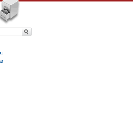
an
ar