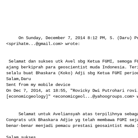
     On Sunday, December 7, 2014 8:12 PM, S. (Daru) Prihatmoko 

<
sprihatm...@gmail.com
> wrote:

 Selamat dan sukses utk Avel sbg Ketua FGMI, semoga FGMI makin maju menjadi 

ajang berkiprah para geoscientist muda Indonesia. Teri
selalu buat Bhaskara (Koko) Adji sbg Ketua FGMI period
Salam,Daru

Sent from my mobile device

On Dec 7, 2014, at 18:55, "Rovicky Dwi Putrohari 
rovi
[economicgeology]" <
economicgeol...@yahoogroups.com
> 
     Selamat untuk Aveliansyah atas terpilihnya sebagai ketua Umum FGMI. 

Congrats utk Bhaskara Adjie yg telah membawa FGMI seja
benar-benar menjadi pemacu prestasi geosaintist muda I
Salam sukses
