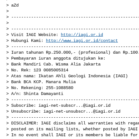
> aZd

>

> ----------------------------------------------------
>

> ----------------------------------------------------
> Visit IAGI Website: 
http://iagi.or.id
> Hubungi Kami: 
http://www.iagi.or.id/contact
> ----------------------------------------------------
> Iuran tahunan Rp.250.000,- (profesional) dan Rp.100.
> Pembayaran iuran anggota ditujukan ke:

> Bank Mandiri Cab. Wisma Alia Jakarta

> No. Rek: 123 0085005314

> Atas nama: Ikatan Ahli Geologi Indonesia (IAGI)

> Bank BCA KCP. Manara Mulia

> No. Rekening: 255-1088580

> A/n: Shinta Damayanti

> ----------------------------------------------------
> Subscribe: 
iagi-net-subscr...@iagi.or.id
> Unsubscribe: 
iagi-net-unsubscr...@iagi.or.id
> ----------------------------------------------------
> DISCLAIMER: IAGI disclaims all warranties with regar
> posted on its mailing lists, whether posted by IAGI 
> In no event shall IAGI or its members be liable for 