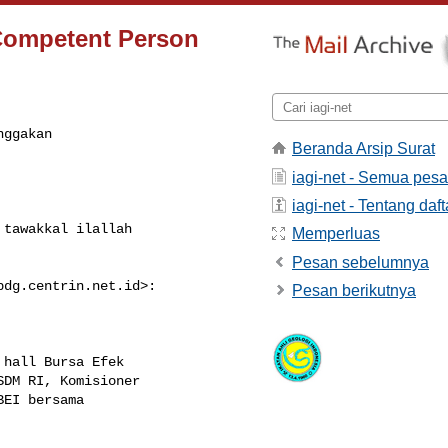
: Competent Person
ggakan

Beranda Arsip Surat
iagi-net - Semua pes
iagi-net - Tentang daft
tawakkal ilallah

Memperluas
Pesan sebelumnya
bdg.centrin.net.id
>:

Pesan berikutnya
hall Bursa Efek

DM RI, Komisioner

EI bersama
