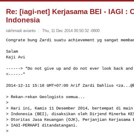
Re: [iagi-net] Kerjasama BEI - IAGI 
Indonesia
rakhmadi avianto
Thu, 11 Dec 2014 00:50:32 -0800
Congrate bung Zardi suatu achievement yg sangat memban
Salam

Kaji Avi
------> *Do not give up and do not ever look back and 
<------*

2014-12-11 15:18 GMT+07:00 Arif Zardi Dahlius <
za...@
> Rekan-rekan Geologists semua...

>

> Hari ini, Kamis 11 Desember 2014, bertempat di main 
> Indonesia (BEI), disaksikan oleh Dirjend Minerba KES
> Otoritas Jasa Keuangan (OJK), Perjanjian Kerjasama B
> IAGI-PERHAPI ditandatangani.

>
