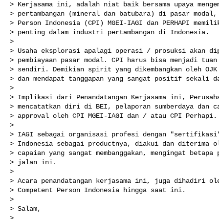
> Kerjasama ini, adalah niat baik bersama upaya mengem
> pertambangan (mineral dan batubara) di pasar modal, 
> Person Indonesia (CPI) MGEI-IAGI dan PERHAPI memilik
> penting dalam industri pertambangan di Indonesia.

>

> Usaha eksplorasi apalagi operasi / prosuksi akan dip
> pembiayaan pasar modal. CPI harus bisa menjadi tuan 
> sendiri. Demikian spirit yang dikembangkan oleh OJK 
> dan mendapat tanggapan yang sangat positif sekali da
>

> Implikasi dari Penandatangan Kerjasama ini, Perusaha
> mencatatkan diri di BEI, pelaporan sumberdaya dan ca
> approval oleh CPI MGEI-IAGI dan / atau CPI Perhapi.

>

> IAGI sebagai organisasi profesi dengan "sertifikasi"
> Indonesia sebagai productnya, diakui dan diterima ol
> capaian yang sangat membanggakan, mengingat betapa p
> jalan ini.

>

> Acara penandatangan kerjasama ini, juga dihadiri ole
> Competent Person Indonesia hingga saat ini.

>

> Salam,

>
