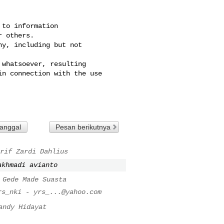
to information 

 others. 

y, including but not 

whatsoever, resulting 

n connection with the use 

tanggal
Pesan berikutnya
rif Zardi Dahlius
akhmadi avianto
 Gede Made Suasta
rs_nki -
yrs_...@yahoo.com
andy Hidayat