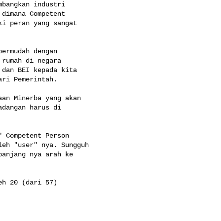
bangkan industri

dimana Competent

i peran yang sangat

ermudah dengan

rumah di negara

dan BEI kepada kita

ri Pemerintah.

an Minerba yang akan

dangan harus di

 Competent Person

eh "user" nya. Sungguh

anjang nya arah ke

h 20 (dari 57)
