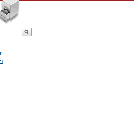
an
ar