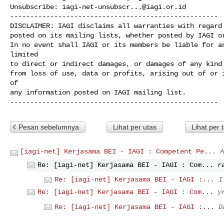
Unsubscribe: 
iagi-net-unsubscr...@iagi.or.id
----------------------------------------------------

DISCLAIMER: IAGI disclaims all warranties with regard 
posted on its mailing lists, whether posted by IAGI or
In no event shall IAGI or its members be liable for an
limited

to direct or indirect damages, or damages of any kind 
from loss of use, data or profits, arising out of or i
of 

any information posted on IAGI mailing list.

----------------------------------------------------
Pesan sebelumnya
Lihat per utas
Lihat per 
[iagi-net] Kerjasama BEI - IAGI : Competent Pe...
A
Re: [iagi-net] Kerjasama BEI - IAGI : Com...
r
Re: [iagi-net] Kerjasama BEI - IAGI :...
I
Re: [iagi-net] Kerjasama BEI - IAGI : Com...
y
Re: [iagi-net] Kerjasama BEI - IAGI :...
D