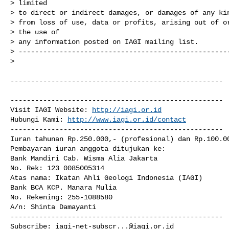
> limited

> to direct or indirect damages, or damages of any kin
> from loss of use, data or profits, arising out of or
> the use of

> any information posted on IAGI mailing list.

> ----------------------------------------------------
>

----------------------------------------------------

----------------------------------------------------

Visit IAGI Website: 
http://iagi.or.id
Hubungi Kami: 
http://www.iagi.or.id/contact
----------------------------------------------------

Iuran tahunan Rp.250.000,- (profesional) dan Rp.100.00
Pembayaran iuran anggota ditujukan ke:

Bank Mandiri Cab. Wisma Alia Jakarta

No. Rek: 123 0085005314

Atas nama: Ikatan Ahli Geologi Indonesia (IAGI)

Bank BCA KCP. Manara Mulia

No. Rekening: 255-1088580

A/n: Shinta Damayanti

----------------------------------------------------

Subscribe: 
iagi-net-subscr...@iagi.or.id