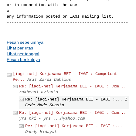
or in connection with the use 

of 

any information posted on IAGI mailing list.

--------------------------------------------------
--
Pesan sebelumnya
Lihat per utas
Lihat per tanggal
Pesan berikutnya
[iagi-net] Kerjasama BEI - IAGI : Competent
Pe...
Arif Zardi Dahlius
Re: [iagi-net] Kerjasama BEI - IAGI : Com...
rakhmadi avianto
Re: [iagi-net] Kerjasama BEI - IAGI :...
I
Gede Made Suasta
Re: [iagi-net] Kerjasama BEI - IAGI : Com...
yrs_nki -
yrs_...@yahoo.com
Re: [iagi-net] Kerjasama BEI - IAGI :...
Dandy Hidayat