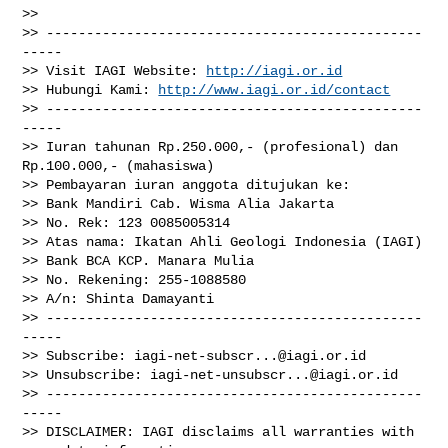
>>

>> -----------------------------------------------
-----

>> Visit IAGI Website: 
http://iagi.or.id
>> Hubungi Kami: 
http://www.iagi.or.id/contact
>> -----------------------------------------------
-----

>> Iuran tahunan Rp.250.000,- (profesional) dan 
Rp.100.000,- (mahasiswa)

>> Pembayaran iuran anggota ditujukan ke:

>> Bank Mandiri Cab. Wisma Alia Jakarta

>> No. Rek: 123 0085005314

>> Atas nama: Ikatan Ahli Geologi Indonesia (IAGI)

>> Bank BCA KCP. Manara Mulia

>> No. Rekening: 255-1088580

>> A/n: Shinta Damayanti

>> -----------------------------------------------
-----

>> Subscribe: 
iagi-net-subscr...@iagi.or.id
>> Unsubscribe: 
iagi-net-unsubscr...@iagi.or.id
>> -----------------------------------------------
-----

>> DISCLAIMER: IAGI disclaims all warranties with 