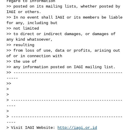
regard to information

>> posted on its mailing lists, whether posted by 
IAGI or others.

>> In no event shall IAGI or its members be liable 
for any, including but

>> not limited

>> to direct or indirect damages, or damages of 
any kind whatsoever,

>> resulting

>> from loss of use, data or profits, arising out 
of or in connection with

>> the use of

>> any information posted on IAGI mailing list.

>> -----------------------------------------------
-----

>>

>

>

> ------------------------------------------------
----

>

> ------------------------------------------------
----

> Visit IAGI Website: 
http://iagi.or.id