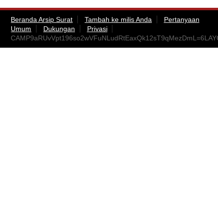
Beranda Arsip Surat
Tambah ke milis Anda
Pertanyaan
Umum
Dukungan
Privasi
CAMP9aRUvVpt196so2wVFuNLudRtEaxQk12sT9qMezDmL=6LAYQ