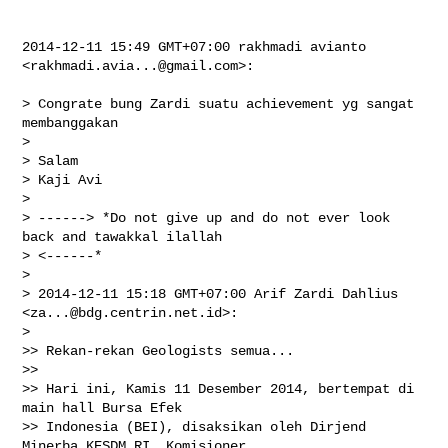
2014-12-11 15:49 GMT+07:00 rakhmadi avianto 
<
rakhmadi.avia...@gmail.com
>:

> Congrate bung Zardi suatu achievement yg sangat 
membanggakan

>

> Salam

> Kaji Avi

>

> ------> *Do not give up and do not ever look 
back and tawakkal ilallah

> <------*

>

> 2014-12-11 15:18 GMT+07:00 Arif Zardi Dahlius 
<
za...@bdg.centrin.net.id
>:

>

>> Rekan-rekan Geologists semua...

>>

>> Hari ini, Kamis 11 Desember 2014, bertempat di 
main hall Bursa Efek

>> Indonesia (BEI), disaksikan oleh Dirjend 
Minerba KESDM RI, Komisioner
