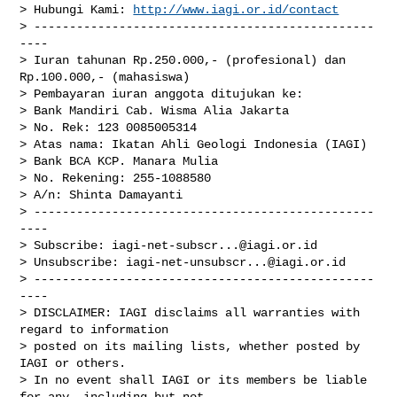
> Hubungi Kami: 
http://www.iagi.or.id/contact
> ------------------------------------------------
----

> Iuran tahunan Rp.250.000,- (profesional) dan 
Rp.100.000,- (mahasiswa)

> Pembayaran iuran anggota ditujukan ke:

> Bank Mandiri Cab. Wisma Alia Jakarta

> No. Rek: 123 0085005314

> Atas nama: Ikatan Ahli Geologi Indonesia (IAGI)

> Bank BCA KCP. Manara Mulia

> No. Rekening: 255-1088580

> A/n: Shinta Damayanti

> ------------------------------------------------
----

> Subscribe: 
iagi-net-subscr...@iagi.or.id
> Unsubscribe: 
iagi-net-unsubscr...@iagi.or.id
> ------------------------------------------------
----

> DISCLAIMER: IAGI disclaims all warranties with 
regard to information

> posted on its mailing lists, whether posted by 
IAGI or others.

> In no event shall IAGI or its members be liable 
for any, including but not
