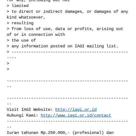
> limited

> to direct or indirect damages, or damages of any 
kind whatsoever,

> resulting

> from loss of use, data or profits, arising out 
of or in connection with

> the use of

> any information posted on IAGI mailing list.

> ------------------------------------------------
----

>

>

--------------------------------------------------
--

--------------------------------------------------
--

Visit IAGI Website: 
http://iagi.or.id
Hubungi Kami: 
http://www.iagi.or.id/contact
--------------------------------------------------
--

Iuran tahunan Rp.250.000,- (profesional) dan 