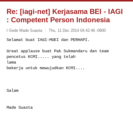
Re: [iagi-net] Kerjasama BEI - IAGI
: Competent Person Indonesia
I Gede Made Suasta
Thu, 11 Dec 2014 04:42:46 -0800
Selamat buat IAGI-MGEI dan PERHAPI.

Great applause buat Pak Sukmandaru dan team 
pencetus KCMI..... yang telah

lama

bekerja untuk mewujudkan KCMI....
Salam

Made Suasta
