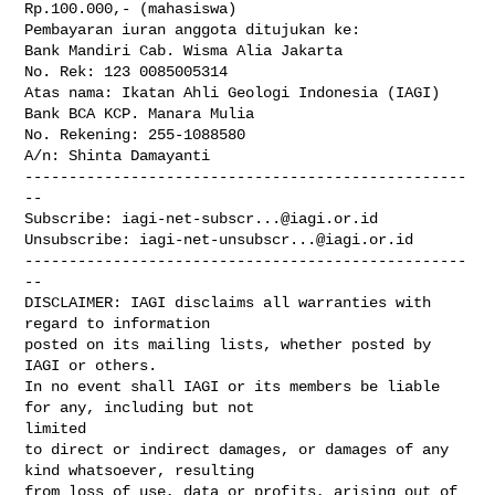
Rp.100.000,- (mahasiswa)

Pembayaran iuran anggota ditujukan ke:

Bank Mandiri Cab. Wisma Alia Jakarta

No. Rek: 123 0085005314

Atas nama: Ikatan Ahli Geologi Indonesia (IAGI)

Bank BCA KCP. Manara Mulia

No. Rekening: 255-1088580

A/n: Shinta Damayanti

--------------------------------------------------
--

Subscribe: 
iagi-net-subscr...@iagi.or.id
Unsubscribe: 
iagi-net-unsubscr...@iagi.or.id
--------------------------------------------------
--

DISCLAIMER: IAGI disclaims all warranties with 
regard to information 

posted on its mailing lists, whether posted by 
IAGI or others. 

In no event shall IAGI or its members be liable 
for any, including but not 

limited

to direct or indirect damages, or damages of any 
kind whatsoever, resulting 

from loss of use, data or profits, arising out of 