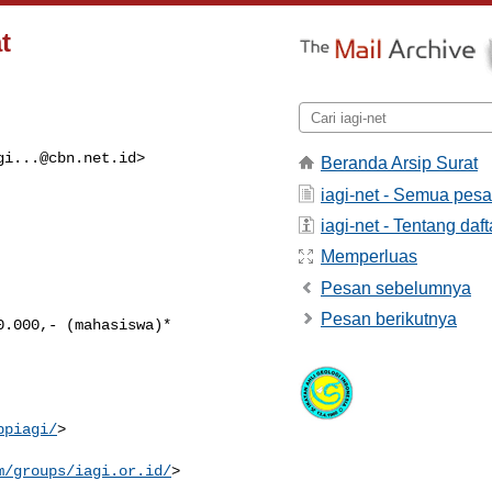
t
gi...@cbn.net.id
>

Beranda Arsip Surat
iagi-net - Semua pes
iagi-net - Tentang daft
Memperluas
Pesan sebelumnya
Pesan berikutnya
.000,- (mahasiswa)*

ppiagi/
>

m/groups/iagi.or.id/
>
