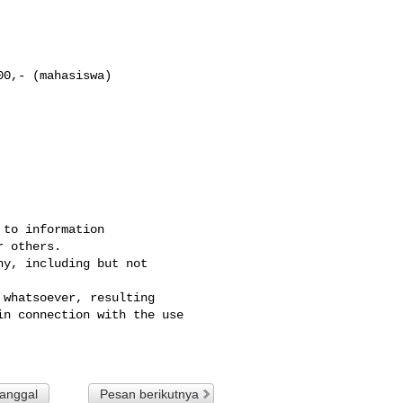
0,- (mahasiswa)

to information 

 others. 

y, including but not 

whatsoever, resulting 

n connection with the use 

tanggal
Pesan berikutnya