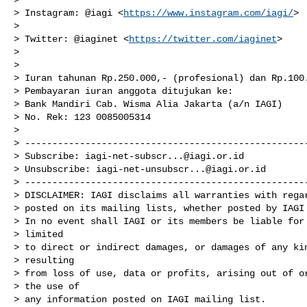
> Instagram: @iagi <
https://www.instagram.com/iagi/
>

>

> Twitter: @iaginet <
https://twitter.com/iaginet
>

>

>

> Iuran tahunan Rp.250.000,- (profesional) dan Rp.100.
> Pembayaran iuran anggota ditujukan ke:

> Bank Mandiri Cab. Wisma Alia Jakarta (a/n IAGI)

> No. Rek: 123 0085005314

>

> ----------------------------------------------------
> Subscribe: 
iagi-net-subscr...@iagi.or.id
> Unsubscribe: 
iagi-net-unsubscr...@iagi.or.id
> ----------------------------------------------------
> DISCLAIMER: IAGI disclaims all warranties with regar
> posted on its mailing lists, whether posted by IAGI 
> In no event shall IAGI or its members be liable for 
> limited

> to direct or indirect damages, or damages of any kin
> resulting

> from loss of use, data or profits, arising out of or
> the use of

> any information posted on IAGI mailing list.
