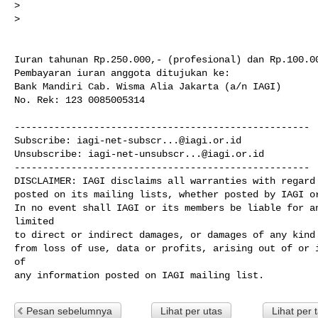
>

>

Iuran tahunan Rp.250.000,- (profesional) dan Rp.100.00
Pembayaran iuran anggota ditujukan ke:

Bank Mandiri Cab. Wisma Alia Jakarta (a/n IAGI)

No. Rek: 123 0085005314

----------------------------------------------------

Subscribe: 
iagi-net-subscr...@iagi.or.id
Unsubscribe: 
iagi-net-unsubscr...@iagi.or.id
----------------------------------------------------

DISCLAIMER: IAGI disclaims all warranties with regard 
posted on its mailing lists, whether posted by IAGI or
In no event shall IAGI or its members be liable for an
limited

to direct or indirect damages, or damages of any kind 
from loss of use, data or profits, arising out of or i
of 

any information posted on IAGI mailing list.
Pesan sebelumnya
Lihat per utas
Lihat per 