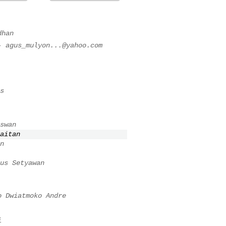
dhan
 -
agus_mulyon...@yahoo.com
s
swan
aitan
n
us Setyawan
o Dwiatmoko Andre
i