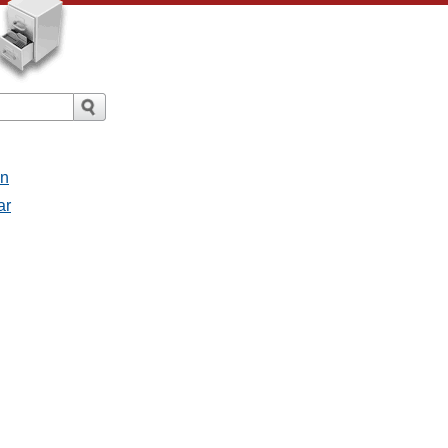
an
ar