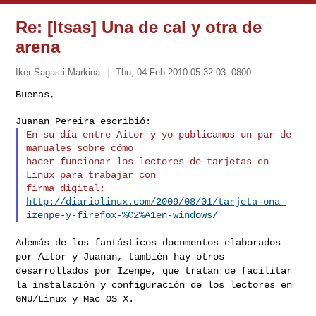
Re: [Itsas] Una de cal y otra de
arena
Iker Sagasti Markina
Thu, 04 Feb 2010 05:32:03 -0800
Buenas,

En su día entre Aitor y yo publicamos un par de 
manuales sobre cómo

hacer funcionar los lectores de tarjetas en 
Linux para trabajar con

http://diariolinux.com/2009/08/01/tarjeta-ona-
izenpe-y-firefox-%C2%A1en-windows/
Además de los fantásticos documentos elaborados
por Aitor y Juanan,
también hay otros
desarrollados por Izenpe, que tratan de facilitar
la
instalación y configuración de los lectores en
GNU/Linux y Mac OS X.