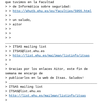
que tuvimos en la Facultad

> > de Informática sobre seguridad:

> > 
http://ehutb.ehu.es/es/faculties/5955.html
> >

> > un saludo,

> > aitor

> >

> >

> > 
_______________________________________________

> > ITSAS mailing list

> > 
ITSAS@list.ehu.es
> > 
http://list.ehu.es/mailman/listinfo/itsas
> >

>

> Gracias por los enlaces Aitor, este fin de 
semana me encargo de

> publicarlos en la web de Itsas. Saludos!

> _______________________________________________

> ITSAS mailing list

> 
ITSAS@list.ehu.es
> 
http://list.ehu.es/mailman/listinfo/itsas
_______________________________________________
