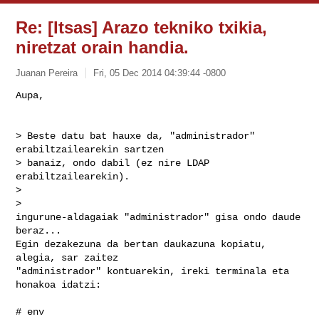
Re: [Itsas] Arazo tekniko txikia,
niretzat orain handia.
Juanan Pereira
Fri, 05 Dec 2014 04:39:44 -0800
> Beste datu bat hauxe da, "administrador" 
erabiltzailearekin sartzen

> banaiz, ondo dabil (ez nire LDAP 
erabiltzailearekin).

>

>

ingurune-aldagaiak "administrador" gisa ondo daude 
beraz...

Egin dezakezuna da bertan daukazuna kopiatu, 
alegia, sar zaitez

"administrador" kontuarekin, ireki terminala eta 
honakoa idatzi:

# env
