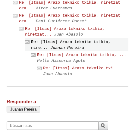
Re: [Itsas] Arazo tekniko txikia, niretzat
ora...
Aitor Cuartango
Re: [Itsas] Arazo tekniko txikia, niretzat
ora...
Dani Gutiérrez Porset
Re: [Itsas] Arazo tekniko txikia,
niretzat...
Juan Abasolo
Re: [Itsas] Arazo tekniko txikia,
nire...
Juanan Pereira
Re: [Itsas] Arazo tekniko txikia, ...
Pello Aizpurua Agote
Re: [Itsas] Arazo tekniko txi...
Juan Abasolo
Responder a