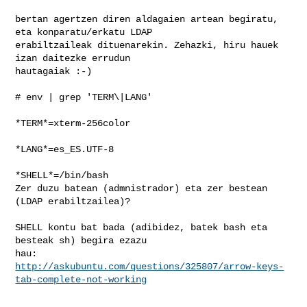
bertan agertzen diren aldagaien artean begiratu, 
eta konparatu/erkatu LDAP

erabiltzaileak dituenarekin. Zehazki, hiru hauek 
izan daitezke errudun

hautagaiak :-)

# env | grep 'TERM\|LANG'

*TERM*=xterm-256color

*LANG*=es_ES.UTF-8

*SHELL*=/bin/bash

Zer duzu batean (admnistrador) eta zer bestean 
(LDAP erabiltzailea)?

SHELL kontu bat bada (adibidez, batek bash eta 
besteak sh) begira ezazu

http://askubuntu.com/questions/325807/arrow-keys-
tab-complete-not-working