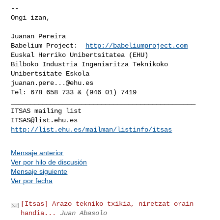
-- 

Ongi izan,

Juanan Pereira

Babelium Project:  
http://babeliumproject.com
Euskal Herriko Unibertsitatea (EHU)

Bilboko Industria Ingeniaritza Teknikoko 
juanan.pere...@ehu.es
_______________________________________________

ITSAS@list.ehu.es
http://list.ehu.es/mailman/listinfo/itsas
Mensaje anterior
Ver por hilo de discusión
Mensaje siguiente
Ver por fecha
[Itsas] Arazo tekniko txikia, niretzat orain
handia...
Juan Abasolo