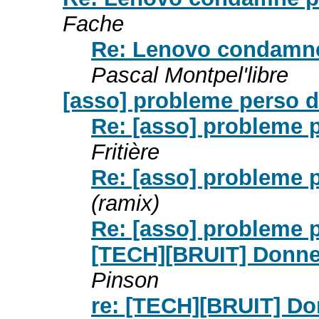
Fache
Re: Lenovo condamné 
Pascal Montpel'libre
[asso] probleme perso d
Re: [asso] probleme p
Fritière
Re: [asso] probleme p
(ramix)
Re: [asso] probleme p
[TECH][BRUIT] Donne 
Pinson
re: [TECH][BRUIT] Do