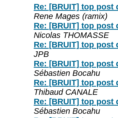
Re: [BRUIT] top post 
Rene Mages (ramix)
Re: [BRUIT] top post 
Nicolas THOMASSE
Re: [BRUIT] top post 
JPB
Re: [BRUIT] top post 
Sébastien Bocahu
Re: [BRUIT] top post 
Thibaud CANALE
Re: [BRUIT] top post 
Sébastien Bocahu