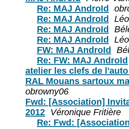
Re: MAJ AndroId
obr
Re: MAJ AndroId
Léo
Re: MAJ AndroId
Bél
Re: MAJ AndroId
Léo
FW: MAJ AndroId
Bé
Re: FW: MAJ AndroId
atelier les clefs de l'au
RAL Mouans sartoux mard
obrowny06
Fwd: [Association] Invit
2012
Véronique Fritière
Re: Fwd: [Association