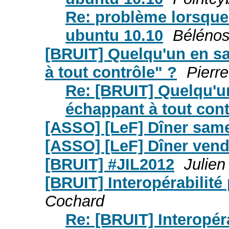
Re: problème lorsque 
ubuntu 10.10
Bélénos
[BRUIT] Quelqu'un en sai
à tout contrôle" ?
Pierre
Re: [BRUIT] Quelqu'un
échappant à tout cont
[ASSO] [LeF] Dîner samed
[ASSO] [LeF] Dîner vend
[BRUIT] #JIL2012
Julien
[BRUIT] Interopérabilité 
Cochard
Re: [BRUIT] Interopéra