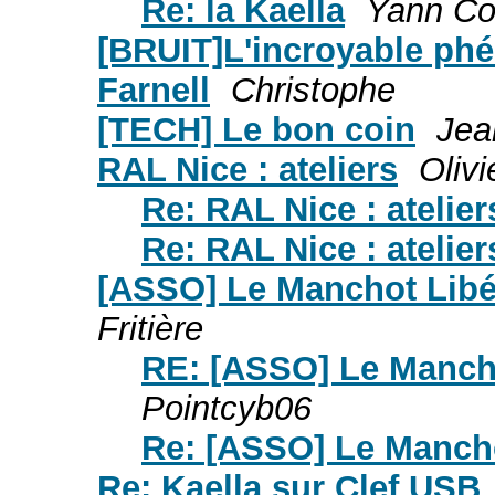
Re: la Kaella
Yann Co
[BRUIT]L'incroyable ph
Farnell
Christophe
[TECH] Le bon coin
Jea
RAL Nice : ateliers
Olivi
Re: RAL Nice : atelier
Re: RAL Nice : atelier
[ASSO] Le Manchot Libér
Fritière
RE: [ASSO] Le Manchot
Pointcyb06
Re: [ASSO] Le Manchot
Re: Kaella sur Clef USB