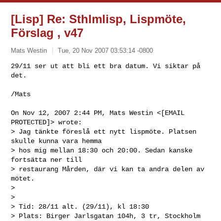
[Lisp] Re: Sthlmlisp, Lispmöte,
Förslag , v47
Mats Westin
Tue, 20 Nov 2007 03:53:14 -0800
29/11 ser ut att bli ett bra datum. Vi siktar på 
det.

/Mats
On Nov 12, 2007 2:44 PM, Mats Westin <[EMAIL 
PROTECTED]> wrote:

> Jag tänkte föreslå ett nytt lispmöte. Platsen 
skulle kunna vara hemma

> hos mig mellan 18:30 och 20:00. Sedan kanske 
fortsätta ner till

> restaurang Mården, där vi kan ta andra delen av 
mötet.

>

>

> Tid: 28/11 alt. (29/11), kl 18:30

> Plats: Birger Jarlsgatan 104h, 3 tr, Stockholm
