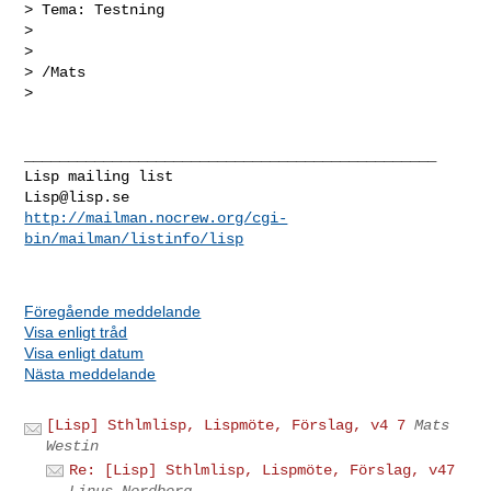
> Tema: Testning

>

>

> /Mats

>

_______________________________________________

Lisp@lisp.se
http://mailman.nocrew.org/cgi-
bin/mailman/listinfo/lisp
Föregående meddelande
Visa enligt tråd
Visa enligt datum
Nästa meddelande
[Lisp] Sthlmlisp, Lispmöte, Förslag, v4 7
Mats
Westin
Re: [Lisp] Sthlmlisp, Lispmöte, Förslag, v47
Linus Nordberg