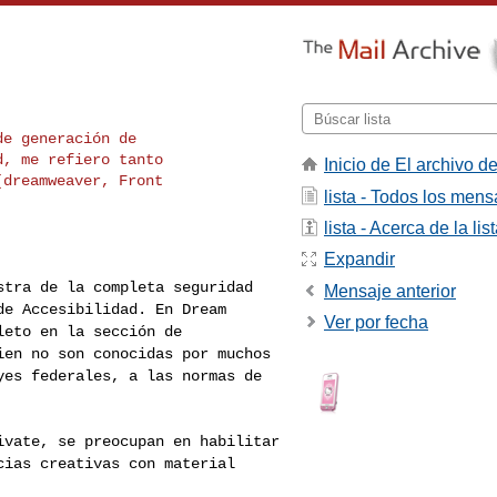
e generación de

, me refiero tanto

Inicio de El archivo de
lista - Todos los mens
lista - Acerca de la lis
Expandir
estra de la completa
seguridad
Mensaje anterior
 de
Accesibilidad. En Dream
Ver por fecha
leto en la sección de
ien no son conocidas por muchos
yes federales, a las normas de
tivate, se preocupan
en habilitar
ncias
creativas con material