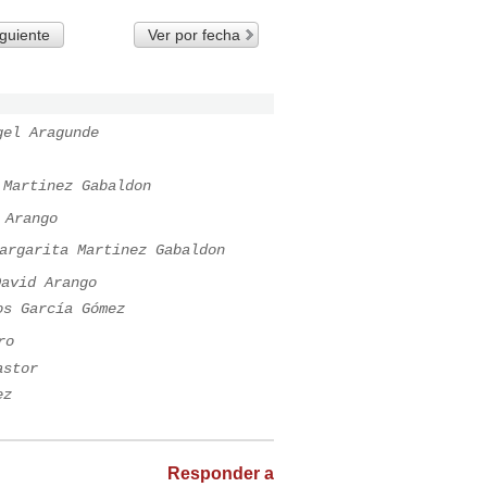
guiente
Ver por fecha
gel Aragunde
 Martinez Gabaldon
 Arango
argarita Martinez Gabaldon
David Arango
os García Gómez
ro
astor
ez
Responder a