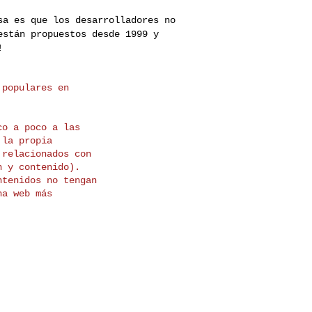
osa es que los
desarrolladores no
están propuestos desde 1999 y
!
populares en

o a poco a las

la propia

relacionados con

 y contenido).

tenidos no tengan

a web más
