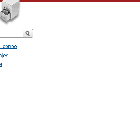
l correo
ajes
ta