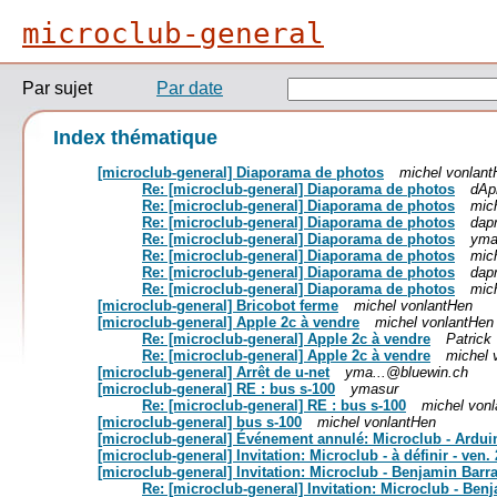
microclub-general
Par sujet
Par date
Index thématique
[microclub-general] Diaporama de photos
michel vonlan
Re: [microclub-general] Diaporama de photos
dApr
Re: [microclub-general] Diaporama de photos
mic
Re: [microclub-general] Diaporama de photos
dapr
Re: [microclub-general] Diaporama de photos
yma
Re: [microclub-general] Diaporama de photos
mic
Re: [microclub-general] Diaporama de photos
dapr
Re: [microclub-general] Diaporama de photos
mic
[microclub-general] Bricobot ferme
michel vonlantHen
[microclub-general] Apple 2c à vendre
michel vonlantHen
Re: [microclub-general] Apple 2c à vendre
Patrick
Re: [microclub-general] Apple 2c à vendre
michel 
[microclub-general] Arrêt de u-net
yma...@bluewin.ch
[microclub-general] RE : bus s-100
ymasur
Re: [microclub-general] RE : bus s-100
michel von
[microclub-general] bus s-100
michel vonlantHen
[microclub-general] Événement annulé: Microclub - Arduino 
[microclub-general] Invitation: Microclub - à définir - ven. 2
[microclub-general] Invitation: Microclub - Benjamin Barras
Re: [microclub-general] Invitation: Microclub - Benj