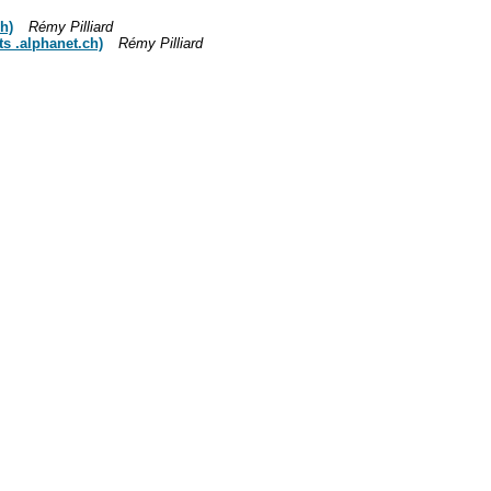
h)
Rémy Pilliard
ts .alphanet.ch)
Rémy Pilliard