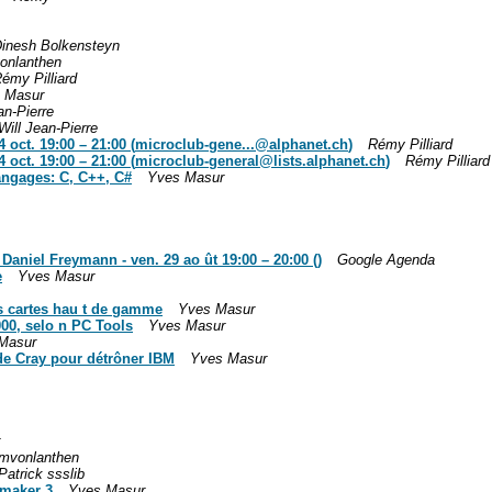
inesh Bolkensteyn
onlanthen
émy Pilliard
 Masur
an-Pierre
Will Jean-Pierre
 oct. 19:00 – 21:00 (
microclub-gene...@alphanet.ch
)
Rémy Pilliard
 oct. 19:00 – 21:00 (
microclub-general@lists.alphanet.ch
)
Rémy Pilliard
angages: C, C++, C#
Yves Masur
 Daniel Freymann - ven. 29 ao ût 19:00 – 20:00 ()
Google Agenda
e
Yves Masur
es cartes hau t de gamme
Yves Masur
00, selo n PC Tools
Yves Masur
Masur
t de Cray pour détrôner IBM
Yves Masur
mvonlanthen
Patrick ssslib
emaker 3
Yves Masur