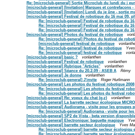
Re: [microclub-general] Sortie Microclub du lundi du j eu
[microclub-general] [Invitation] Marques et contrefaçons - 
[microclub-general] [Invitation] Lundi du je ûne - sortie 
[microclub-general] Festival de robotique du 16 mai 09, p
Re: [microclub-general] Festival de robotique du 16
Re: [microclub-general] Festival de robotique du 16
Re: [microclub-general] Festival de robotique du 16
[microclub-general] Photos du festival de robotique
vonl
Re: [microclub-general] Photos du festival de robot
[microclub-general] festival de robotique
vonlanth
Re: [microclub-general] festival de robotique
Yves
Re: [microclub-general] festival de robotique
vonl
[microclub-general] basic ?
vonlanthen
[microclub-general] Festival de robotique
vonlanthen
[microclub-general] Rubrique "Articles"
vonlanthen
[microclub-general] Séance du 20.2.09 - ASEB A
Rémy
[microclub-general] Je donne
vonlanthen
Re: [microclub-general] J'invite
Roger Hurlimann
[microclub-general] Les photos du festival robotique 2008
Re: [microclub-general] Les photos du festival robo
Re: [microclub-general] Les photos du festival robo
[microclub-general] Re: voeux du chat (q-z)
vonlanthen
[microclub-general] La barrette secteur écologique MIC
[microclub-general] Audiorama - visite pour les groupes p
Re: [microclub-general] Audiorama - visite pour le
[microclub-general] SP2 de Vista - beta version disponibl
[microclub-general] Electronique: baguette magique
Yve
[microclub-general] barrette secteur écologique
Yves Ma
Re: [microclub-general] barrette secteur écologiqu 
Re: [microclub-general] barrette secteur écologique