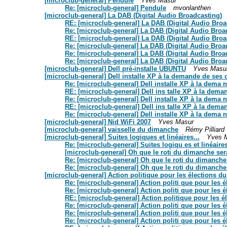
[microclub-general] Pendule
Yves Masur
Re: [microclub-general] Pendule
mvonlanthen
[microclub-general] La DAB (Digital Audio Broadcasting)
RE: [microclub-general] La DAB (Digital Audio Broa
Re: [microclub-general] La DAB (Digital Audio Broa
RE: [microclub-general] La DAB (Digital Audio Broa
Re: [microclub-general] La DAB (Digital Audio Broa
Re: [microclub-general] La DAB (Digital Audio Broa
Re: [microclub-general] La DAB (Digital Audio Broa
[microclub-general] Dell pré-installe UBUNTU
Yves Masu
[microclub-general] Dell installe XP à la demande de ses c
Re: [microclub-general] Dell installe XP à la dema n
RE: [microclub-general] Dell ins talle XP à la dema
Re: [microclub-general] Dell installe XP à la dema n
RE: [microclub-general] Dell ins talle XP à la dema
Re: [microclub-general] Dell installe XP à la dema n
[microclub-general] Nid WiFi 2007
Yves Masur
[microclub-general] vaisselle du dimanche
Rémy Pilliard
[microclub-general] Suites logiques et linéaires...
Yves 
Re: [microclub-general] Suites logiqu es et linéaires
[microclub-general] Oh que le roti du dimanche sera
Re: [microclub-general] Oh que le roti du dimanche 
Re: [microclub-general] Oh que le roti du dimanche 
[microclub-general] Action politique pour les élections d
Re: [microclub-general] Action politi que pour les 
Re: [microclub-general] Action politi que pour les 
RE: [microclub-general] Action politique pour les é
Re: [microclub-general] Action politi que pour les 
Re: [microclub-general] Action politi que pour les 
Re: [microclub-general] Action politi que pour les 