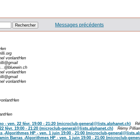
Messages précédents
tHen
illi.org
hel vonlantHen
illi@gmail
...@bluewin.ch
hel vonlantHen
illi@gmail
hel vonlantHen
vonlantHen
lantHen
- ven. 22 févr. 19:00 - 21:20 (
microclub-general@lists.alphanet.ch
)
Ré
2 févr. 19:00 - 21:20 (
microclub-general@lists.alphanet.ch
)
Rémy Pilliar
 -Algorithmes HP - ven. 1 juin 19:00 - 21:00 (
microclub-general@lists.a
amin Barras -Algorithmes HP - ven. 1 juin 19:00 - 21:00 (
microclub-genera