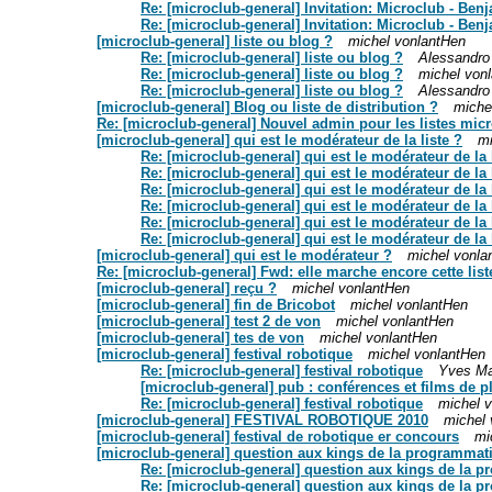
Re: [microclub-general] Invitation: Microclub - Benj
Re: [microclub-general] Invitation: Microclub - Benj
[microclub-general] liste ou blog ?
michel vonlantHen
Re: [microclub-general] liste ou blog ?
Alessandro
Re: [microclub-general] liste ou blog ?
michel von
Re: [microclub-general] liste ou blog ?
Alessandro
[microclub-general] Blog ou liste de distribution ?
miche
Re: [microclub-general] Nouvel admin pour les listes micr
[microclub-general] qui est le modérateur de la liste ?
mi
Re: [microclub-general] qui est le modérateur de la 
Re: [microclub-general] qui est le modérateur de la 
Re: [microclub-general] qui est le modérateur de la 
Re: [microclub-general] qui est le modérateur de la 
Re: [microclub-general] qui est le modérateur de la 
Re: [microclub-general] qui est le modérateur de la 
[microclub-general] qui est le modérateur ?
michel vonla
Re: [microclub-general] Fwd: elle marche encore cette list
[microclub-general] reçu ?
michel vonlantHen
[microclub-general] fin de Bricobot
michel vonlantHen
[microclub-general] test 2 de von
michel vonlantHen
[microclub-general] tes de von
michel vonlantHen
[microclub-general] festival robotique
michel vonlantHen
Re: [microclub-general] festival robotique
Yves Ma
[microclub-general] pub : conférences et films de p
Re: [microclub-general] festival robotique
michel 
[microclub-general] FESTIVAL ROBOTIQUE 2010
michel
[microclub-general] festival de robotique er concours
mi
[microclub-general] question aux kings de la programmat
Re: [microclub-general] question aux kings de la 
Re: [microclub-general] question aux kings de la 