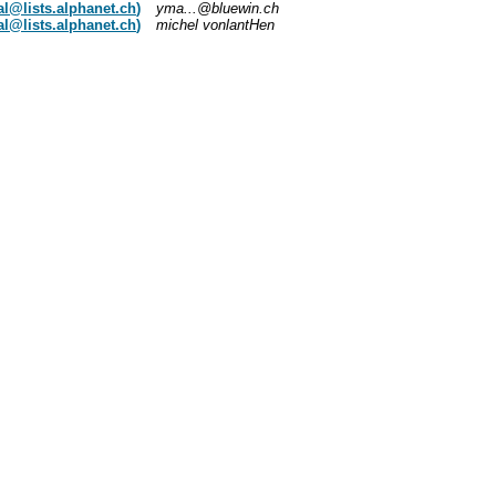
l@lists.alphanet.ch
)
yma...@bluewin.ch
l@lists.alphanet.ch
)
michel vonlantHen