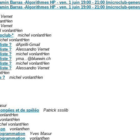
amin Barras -Algorithmes HP - ven. 1 juin 19:00 - 21:00 (
microclub-genera
amin Barras -Algorithmes HP - ven. 1 juin 19:00 - 21:00 (
microclub-genera
 Vernet
lantHen
 Vernet
l vonlantHen
oclub-*
michel vonlantHen
chel vonlantHen
liste ?
dAprilli-Gmail
liste ?
Alessandro Vernet
liste ?
michel vonlantHen
liste ?
yma...@bluewin.ch
liste ?
michel vonlantHen
liste ?
Alessandro Vernet
ntHen
e ?
michel vonlantHen
sur
longées et de spéléo
Patrick ssslib
vonlantHen
 vonlantHen
chel vonlantHen
ion
vonlanthen
programmation
Yves Masur
programmation
vonlanthen