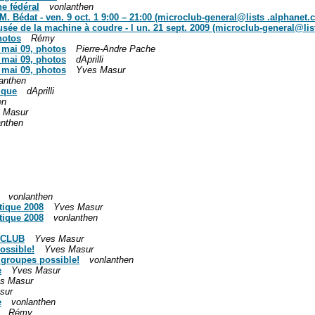
ne fédéral
vonlanthen
M. Bédat - ven. 9 oct. 1 9:00 – 21:00 (microclub-general@lists .alphanet.c
musée de la machine à coudre - l un. 21 sept. 2009 (microclub-general@lis
hotos
Rémy
 mai 09, photos
Pierre-Andre Pache
 mai 09, photos
dAprilli
 mai 09, photos
Yves Masur
anthen
ique
dAprilli
en
 Masur
anthen
vonlanthen
tique 2008
Yves Masur
tique 2008
vonlanthen
ROCLUB
Yves Masur
ossible!
Yves Masur
s groupes possible!
vonlanthen
e
Yves Masur
s Masur
sur
e
vonlanthen
Rémy