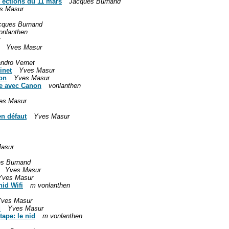
l ections du 11 mars
Jacques Burnand
s Masur
cques Burnand
onlanthen
Yves Masur
ndro Vernet
inet
Yves Masur
non
Yves Masur
ue avec Canon
vonlanthen
es Masur
en défaut
Yves Masur
asur
s Burnand
Yves Masur
Yves Masur
nid Wifi
m vonlanthen
ves Masur
d
Yves Masur
ape: le nid
m vonlanthen