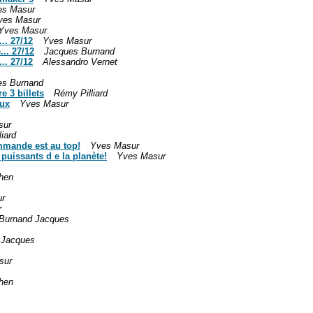
es Masur
ves Masur
Yves Masur
.. 27/12
Yves Masur
.. 27/12
Jacques Burnand
.. 27/12
Alessandro Vernet
es Burnand
 3 billets
Rémy Pilliard
eux
Yves Masur
sur
iard
mmande est au top!
Yves Masur
 puissants d e la planète!
Yves Masur
hen
r
r
Burnand Jacques
 Jacques
sur
hen