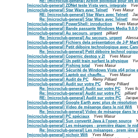
RE: [microclub-general] Action politique pour les é
[microclub-general] ZDNet teste Vista vers. integrale
Yve
[microclub-general] Star Wars avec Telnet!
Yves Masur
RE: [microclub-general] Star Wars avec Telnet!
Ja
Re: [microclub-general] Star Wars avec Telnet!
mv
[microclub-general] PowerShell: inroduction
Yves Masur
[microclub-general] Bande passante Windows Media 9.0.0
[microclub-general] Au secours, urgent
pilliard
Re: [microclub-general] Au secours, urgent
Alessa
[microclub-general] Fichiers dela présentation de J-P Mart
[microclub-general] Petit déboire technologique avec Ca
Re: [microclub-general] Petit déboire technol ogiq
[microclub-general] Copernic destop v 2!
Yves Masur
[microclub-general] Un petit train surfant la physique
Yv
[microclub-general] Pishing total
Yves Masur
[microclub-general] Sécurité de Windows Vista x64 prise 
[microclub-general] Laptob qui chauffe...
Yves Masur
[microclub-general] Audit de PC
Remy Pilliard
[microclub-general] Audit sur votre PC
Remy Pilliard
Re: [microclub-general] Audit sur votre PC
Yves M
Re: [microclub-general] Audit sur votre PC
pilliard
RE: [microclub-general] Audit sur votre PC
Jacque
[microclub-general] Google Earth avec plus de résolution
[microclub-general] Video de mésange dans le nid Wifi
Re: [microclub-general] Video de mésange dans le 
[microclub-general] PC spéciaux
Yves Masur
[microclub-general] Sun convertit Java à l'open source
Y
[microclub-general] Les mésanges - première étape: le ni
Re: [microclub-general] Les mésanges - prem ière ét
[microclub-general] nichoir Wifi
Yves Masur