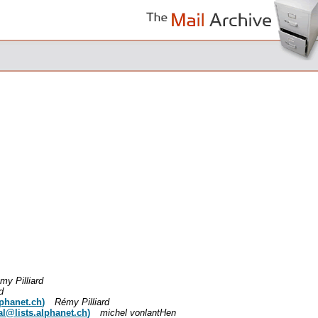
my Pilliard
d
lphanet.ch
)
Rémy Pilliard
l@lists.alphanet.ch
)
michel vonlantHen