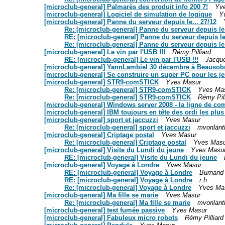
[microclub-general] Palmarès des produit info 200 7!
Yv
[microclub-general] Logiciel de simulation de logique
Y
[microclub-general] Panne du serveur depuis le... 27/12
Re: [microclub-general] Panne du serveur depuis le.
RE: [microclub-general] Panne du serveur depuis le.
Re: [microclub-general] Panne du serveur depuis le.
[microclub-general] Le vin par l'USB !!!
Rémy Pilliard
RE: [microclub-general] Le vin par l'USB !!!
Jacqu
[microclub-general] YannLambiel 30 décembre à Beausobre
[microclub-general] Se construire un super PC pour les j
[microclub-general] STR9-comSTICK
Yves Masur
Re: [microclub-general] STR9-comSTICK
Yves Ma
Re: [microclub-general] STR9-comSTICK
Rémy Pill
[microclub-general] Windows server 2008 - la ligne de co
[microclub-general] IBM toujours en tête des ordi les plus
[microclub-general] sport et jaccuzzi
Yves Masur
Re: [microclub-general] sport et jaccuzzi
mvonlant
[microclub-general] Criptage postal
Yves Masur
Re: [microclub-general] Criptage postal
Yves Masu
[microclub-general] Visite du Lundi du jeune
Yves Masu
RE: [microclub-general] Visite du Lundi du jeune
[microclub-general] Voyage à Londre
Yves Masur
RE: [microclub-general] Voyage à Londre
Burnand
RE: [microclub-general] Voyage à Londre
r h
Re: [microclub-general] Voyage à Londre
Yves Ma
[microclub-general] Ma fille se marie
Yves Masur
Re: [microclub-general] Ma fille se marie
mvonlant
[microclub-general] test fumée passive
Yves Masur
[microclub-general] Fabuleux micro robots
Rémy Pilliard