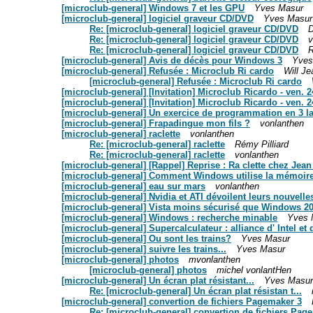
[microclub-general] Windows 7 et les GPU
Yves Masur
[microclub-general] logiciel graveur CD/DVD
Yves Masur
Re: [microclub-general] logiciel graveur CD/DVD
D
Re: [microclub-general] logiciel graveur CD/DVD
v
Re: [microclub-general] logiciel graveur CD/DVD
R
[microclub-general] Avis de décès pour Windows 3
Yves
[microclub-general] Refusée : Microclub Ri cardo
Will Je
[microclub-general] Refusée : Microclub Ri cardo
[microclub-general] [Invitation] Microclub Ricardo - ven. 24
[microclub-general] [Invitation] Microclub Ricardo - ven. 24
[microclub-general] Un exercice de programmation en 3 l
[microclub-general] Frapadingue mon fils ?
vonlanthen
[microclub-general] raclette
vonlanthen
Re: [microclub-general] raclette
Rémy Pilliard
Re: [microclub-general] raclette
vonlanthen
[microclub-general] [Rappel] Reprise : Ra clette chez Jean
[microclub-general] Comment Windows utilise la mémoir
[microclub-general] eau sur mars
vonlanthen
[microclub-general] Nvidia et ATI dévoilent leurs nouvell
[microclub-general] Vista moins sécurisé que Windows 20
[microclub-general] Windows : recherche minable
Yves 
[microclub-general] Supercalculateur : alliance d' Intel e
[microclub-general] Ou sont les trains?
Yves Masur
[microclub-general] suivre les trains...
Yves Masur
[microclub-general] photos
mvonlanthen
[microclub-general] photos
michel vonlantHen
[microclub-general] Un écran plat résistant...
Yves Masur
Re: [microclub-general] Un écran plat résistan t...
[microclub-general] convertion de fichiers Pagemaker 3
Re: [microclub-general] convertion de fichiers Pag