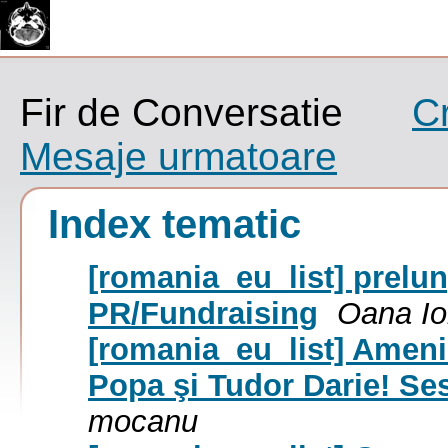
Fir de Conversatie
C
Mesaje urmatoare
Index tematic
[romania_eu_list] prelun
PR/Fundraising
Oana Io
[romania_eu_list] Amenin
Popa şi Tudor Darie! Ses
mocanu