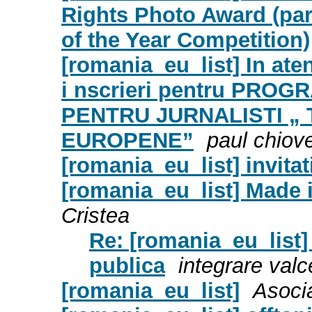
Rights Photo Award (pa
of the Year Competition)
[romania_eu_list] In aten
i nscrieri pentru PRO
PENTRU JURNALISTI „
EUROPENE”
paul chiov
[romania_eu_list] invita
[romania_eu_list] Made 
Cristea
Re: [romania_eu_list
publica
integrare val
[romania_eu_list]
Asoci