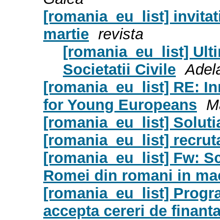
[romania_eu_list] invita
martie
revista
[romania_eu_list] Ulti
Societatii Civile
Adel
[romania_eu_list] RE: I
for Young Europeans
M
[romania_eu_list] Solutia
[romania_eu_list] recru
[romania_eu_list] Fw: S
Romei din romani in mac
[romania_eu_list] Progr
accepta cereri de finant