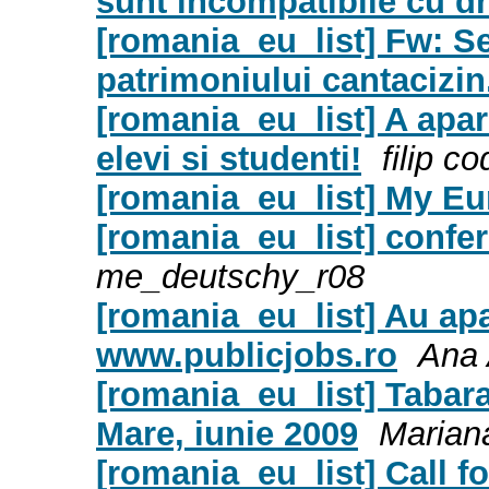
sunt incompatibile cu dr
[romania_eu_list] Fw: S
patrimoniului cantacizin
[romania_eu_list] A apa
elevi si studenti!
filip co
[romania_eu_list] My E
[romania_eu_list] confer
me_deutschy_r08
[romania_eu_list] Au apa
www.publicjobs.ro
Ana
[romania_eu_list] Tabar
Mare, iunie 2009
Marian
[romania_eu_list] Call 