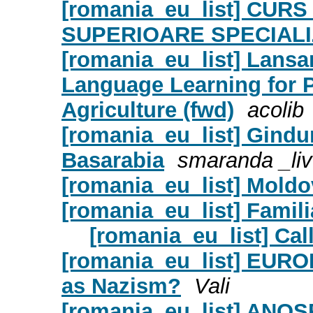
[romania_eu_list] CUR
SUPERIOARE SPECIALI
[romania_eu_list] Lansar
Language Learning for P
Agriculture (fwd)
acolib
[romania_eu_list] Gindu
Basarabia
smaranda
_li
[romania_eu_list] Moldo
[romania_eu_list] Famili
[romania_eu_list] Cal
[romania_eu_list] EURO
as Nazism?
Vali
[romania_eu_list] ANOSR