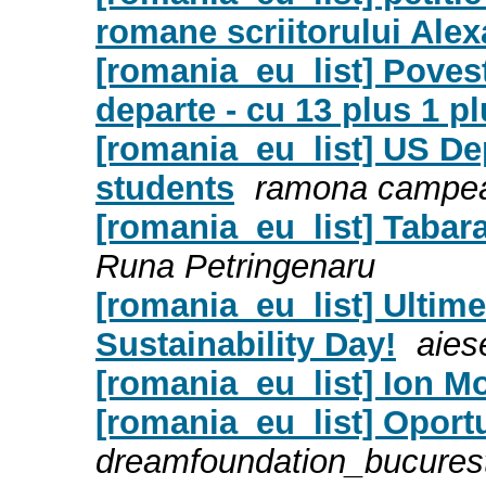
romane scriitorului Ale
[romania_eu_list] Poves
departe - cu 13 plus 1 pl
[romania_eu_list] US De
students
ramona campe
[romania_eu_list] Tabara
Runa Petringenaru
[romania_eu_list] Ultimel
Sustainability Day!
aies
[romania_eu_list] Ion M
[romania_eu_list] Oportun
dreamfoundation_bucurest