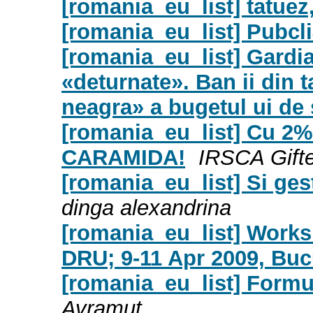
[romania_eu_list] tatuez,
[romania_eu_list] Pubcli
[romania_eu_list] Gardia
«deturnate». Ban ii din t
neagra» a bugetul ui de 
[romania_eu_list] Cu 2% 
CARAMIDA!
IRSCA Gift
[romania_eu_list] Si gest
dinga alexandrina
[romania_eu_list] Work
DRU; 9-11 Apr 2009, Buc
[romania_eu_list] Formul
Avramut