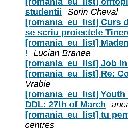
[romania_eu_list] offtop
studentii
Sorin Cheval
[romania_eu_list] Curs d
se scriu proiectele Tiner
[romania_eu_list] Madem
!
Lucian Branea
[romania_eu_list] Job i
[romania_eu_list] Re: C
Vrabie
[romania_eu_list] Youth
DDL: 27th of March
anc
[romania_eu_list] tu pen
centres