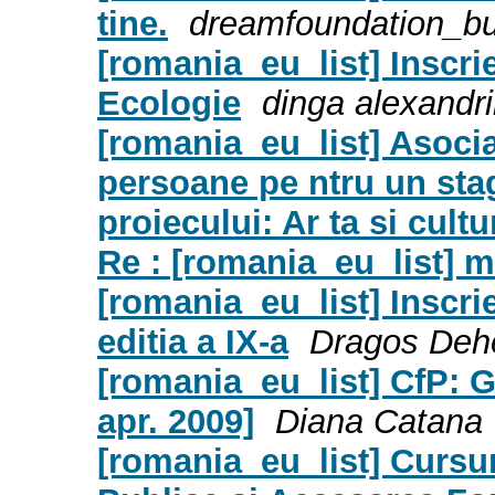
tine.
dreamfoundation_bu
[romania_eu_list] Inscri
Ecologie
dinga alexandr
[romania_eu_list] Asoci
persoane pe ntru un sta
proiecului: Ar ta si cultu
Re : [romania_eu_list] 
[romania_eu_list] Inscri
editia a IX-a
Dragos Deh
[romania_eu_list] CfP
apr. 2009]
Diana Catana
[romania_eu_list] Cursuri