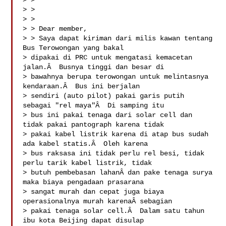
> >

> >

> >

> > Dear member,

> > Saya dapat kiriman dari milis kawan tentang 
Bus Terowongan yang bakal

> dipakai di PRC untuk mengatasi kemacetan 
jalan.Â  Busnya tinggi dan besar di

> bawahnya berupa terowongan untuk melintasnya 
kendaraan.Â  Bus ini berjalan

> sendiri (auto pilot) pakai garis putih 
sebagai "rel maya"Â  Di samping itu

> bus ini pakai tenaga dari solar cell dan 
tidak pakai pantograph karena tidak

> pakai kabel listrik karena di atap bus sudah 
ada kabel statis.Â  Oleh karena

> bus raksasa ini tidak perlu rel besi, tidak 
perlu tarik kabel listrik, tidak

> butuh pembebasan lahanÂ dan pake tenaga surya 
maka biaya pengadaan prasarana

> sangat murah dan cepat juga biaya 
operasionalnya murah karenaÂ sebagian

> pakai tenaga solar cell.Â  Dalam satu tahun 
ibu kota Beijing dapat disulap
