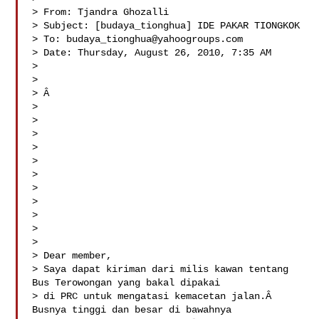
> From: Tjandra Ghozalli 

> Subject: [budaya_tionghua] IDE PAKAR TIONGKOK

> To: 
budaya_tionghua@yahoogroups.com
> Date: Thursday, August 26, 2010, 7:35 AM

> 

> 

> Â  

> 

> 

> 

> 

> 

> 

> 

> 

> 

> 

> 

> Dear member,

> Saya dapat kiriman dari milis kawan tentang 
Bus Terowongan yang bakal dipakai 

> di PRC untuk mengatasi kemacetan jalan.Â  
Busnya tinggi dan besar di bawahnya 
