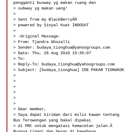
pengganti busway yg makan ruang dan 

> subway yg makan uang! 

> 

> Sent from my BlackBerryÂ®

> powered by Sinyal Kuat INDOSAT

> 

> -Original Message-

> From: Tjandra Ghozalli 

> Sender: 
budaya_tionghua@yahoogroups.com
> Date: Thu, 26 Aug 2010 15:35:07 

> To: 

> Reply-To: 
budaya_tionghua@yahoogroups.com
> Subject: [budaya_tionghua] IDE PAKAR TIONGKOK

> 

> 

> 

> 

> 

> 

> Dear member,

> Saya dapat kiriman dari milis kawan tentang 
Bus Terowongan yang bakal dipakai 

> di PRC untuk mengatasi kemacetan jalan.Â  
Busnya tinggi dan besar di bawahnya 
