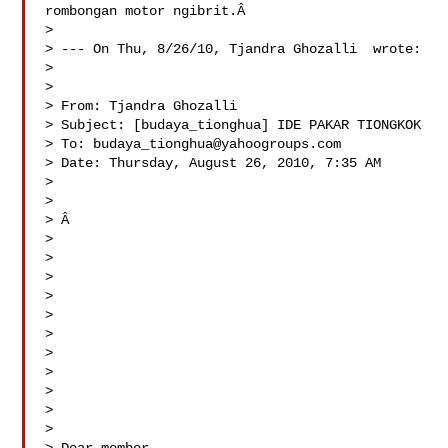
rombongan motor ngibrit.Â  

> 

> --- On Thu, 8/26/10, Tjandra Ghozalli  wrote:

> 

> 

> From: Tjandra Ghozalli 

> Subject: [budaya_tionghua] IDE PAKAR TIONGKOK

> To: 
budaya_tionghua@yahoogroups.com
> Date: Thursday, August 26, 2010, 7:35 AM

> 

> 

> Â  

> 

> 

> 

> 

> 

> 

> 

> 

> 

> 

> 
