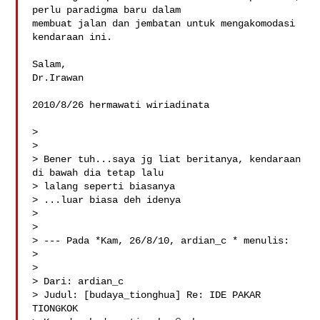
perlu paradigma baru dalam

membuat jalan dan jembatan untuk mengakomodasi 
kendaraan ini.

Salam,

Dr.Irawan

2010/8/26 hermawati wiriadinata 

>

>

> Bener tuh...saya jg liat beritanya, kendaraan 
di bawah dia tetap lalu

> lalang seperti biasanya

> ...luar biasa deh idenya

>

>

> --- Pada *Kam, 26/8/10, ardian_c * menulis:

>

>

> Dari: ardian_c 

> Judul: [budaya_tionghua] Re: IDE PAKAR 
TIONGKOK
