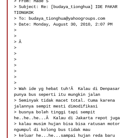
> From: Made S 

> Subject: Re: [budaya_tionghua] IDE PAKAR 
TIONGKOK

> To: 
budaya_tionghua@yahoogroups.com
> Date: Monday, August 30, 2010, 2:07 PM

> 

> 

> Â  

> 

> 

> 

> 

> 

> 

> 

> Wah ide yg hebat tuh!Â  Kalau di Denpasar 
punya bus seperti itu mungkin jalan 

> Seminyak tidak macet total. Cuma karena 
jalannya sempit mesti dimodifikasi 

> busnya boleh tinggi tapi sempit 
he..he..he...Â  Kalau di Jakarta repot juga 

> kalau musim hujan bisa bisa ratusan motor 
ngumpul di kolong bus tidak mau 

> keluar he...he...sampai hujan reda baru 