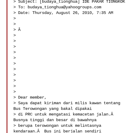
> Subject: [budaya_tionghua] IDE PAKAR TIONGKOK

> To: 
budaya_tionghua@yahoogroups.com
> Date: Thursday, August 26, 2010, 7:35 AM

> 

> 

> Â  

> 

> 

> 

> 

> 

> 

> 

> 

> 

> 

> 

> Dear member,

> Saya dapat kiriman dari milis kawan tentang 
Bus Terowongan yang bakal dipakai 

> di PRC untuk mengatasi kemacetan jalan.Â  
Busnya tinggi dan besar di bawahnya 

> berupa terowongan untuk melintasnya 
kendaraan.Â  Bus ini berjalan sendiri 
