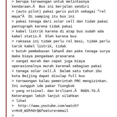
> berupa terowongan untuk melintasnya 
kendaraan.Â  Bus ini berjalan sendiri 

> (auto pilot) pakai garis putih sebagai "rel 
maya"Â  Di samping itu bus ini 

> pakai tenaga dari solar cell dan tidak pakai 
pantograph karena tidak pakai 

> kabel listrik karena di atap bus sudah ada 
kabel statis.Â  Oleh karena bus 

> raksasa ini tidak perlu rel besi, tidak perlu 
tarik kabel listrik, tidak 

> butuh pembebasan lahanÂ dan pake tenaga surya 
maka biaya pengadaan prasarana 

> sangat murah dan cepat juga biaya 
operasionalnya murah karenaÂ sebagian pakai 

> tenaga solar cell.Â  Dalam satu tahun ibu 
kota Beijing dapat disulap full bus 

> terowongan kalau pemerintah PRC mengizinkan. 
Ini sungguh ide pakar Tiongkok 

> yang orisinal. dan briliant.Â  RGDS.TG.Â  
Keterangan lebih lanjut silahkan 

> lihat

>  http://www.youtube.com/watch?
v=Hv8_W2PA0rQ&feature=email

> 
