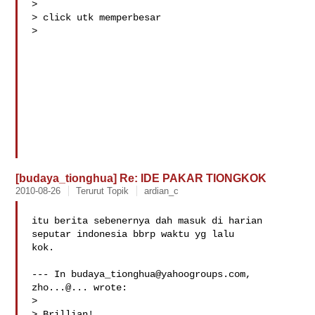
> 

> click utk memperbesar

>

[budaya_tionghua] Re: IDE PAKAR TIONGKOK
2010-08-26
Terurut Topik
ardian_c
itu berita sebenernya dah masuk di harian 
seputar indonesia bbrp waktu yg lalu 

kok.

--- In 
budaya_tionghua@yahoogroups.com
, 
zho...@... wrote:

>

> Brillian! 
