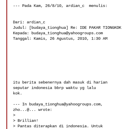
--- Pada Kam, 26/8/10, ardian_c  menulis:

Dari: ardian_c 

Judul: [budaya_tionghua] Re: IDE PAKAR TIONGKOK

Kepada: 
budaya_tionghua@yahoogroups.com
Tanggal: Kamis, 26 Agustus, 2010, 1:30 AM

itu berita sebenernya dah masuk di harian 
seputar indonesia bbrp waktu yg lalu 

kok.

--- In 
budaya_tionghua@yahoogroups.com
, 
zho...@... wrote:

>

> Brillian! 

> Pantas diterapkan di indonesia. Untuk 