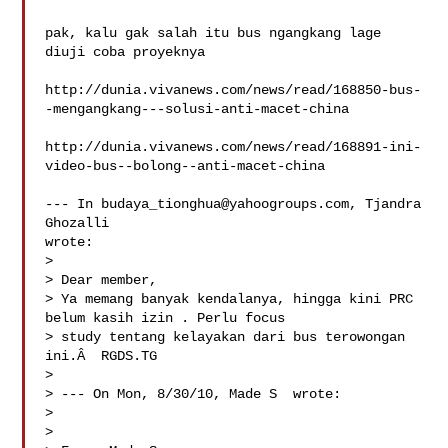
pak, kalu gak salah itu bus ngangkang lage 
diuji coba proyeknya

http://dunia.vivanews.com/news/read/168850-bus-
-mengangkang---solusi-anti-macet-china

http://dunia.vivanews.com/news/read/168891-ini-
video-bus--bolong--anti-macet-china

--- In 
budaya_tionghua@yahoogroups.com
, Tjandra 
Ghozalli  

wrote:

>

> Dear member,

> Ya memang banyak kendalanya, hingga kini PRC 
belum kasih izin . Perlu focus 

> study tentang kelayakan dari bus terowongan 
ini.Â  RGDS.TG

> 

> --- On Mon, 8/30/10, Made S  wrote:

> 

> 
