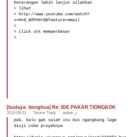
Keterangan lebih lanjut silahkan 

> lihat

> http://www.youtube.com/watch?
v=Hv8_W2PA0rQ&feature=email

> 

> click utk memperbesar

>

[budaya_tionghua] Re: IDE PAKAR TIONGKOK
2010-08-31
Terurut Topik
ardian_c
pak, kalu gak salah itu bus ngangkang lage 
diuji coba proyeknya
