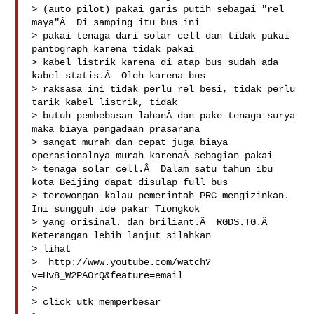
> (auto pilot) pakai garis putih sebagai "rel 
maya"Â  Di samping itu bus ini 

> pakai tenaga dari solar cell dan tidak pakai 
pantograph karena tidak pakai 

> kabel listrik karena di atap bus sudah ada 
kabel statis.Â  Oleh karena bus 

> raksasa ini tidak perlu rel besi, tidak perlu 
tarik kabel listrik, tidak 

> butuh pembebasan lahanÂ dan pake tenaga surya 
maka biaya pengadaan prasarana 

> sangat murah dan cepat juga biaya 
operasionalnya murah karenaÂ sebagian pakai 

> tenaga solar cell.Â  Dalam satu tahun ibu 
kota Beijing dapat disulap full bus 

> terowongan kalau pemerintah PRC mengizinkan. 
Ini sungguh ide pakar Tiongkok 

> yang orisinal. dan briliant.Â  RGDS.TG.Â  
Keterangan lebih lanjut silahkan 

> lihat

>  http://www.youtube.com/watch?
v=Hv8_W2PA0rQ&feature=email

> 

> click utk memperbesar
