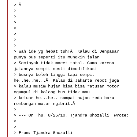
> Â  

> 

> 

> 

> 

> 

> 

> 

> Wah ide yg hebat tuh!Â  Kalau di Denpasar 
punya bus seperti itu mungkin jalan 

> Seminyak tidak macet total. Cuma karena 
jalannya sempit mesti dimodifikasi 

> busnya boleh tinggi tapi sempit 
he..he..he...Â  Kalau di Jakarta repot juga 

> kalau musim hujan bisa bisa ratusan motor 
ngumpul di kolong bus tidak mau 

> keluar he...he...sampai hujan reda baru 
rombongan motor ngibrit.Â  

> 

> --- On Thu, 8/26/10, Tjandra Ghozalli  wrote:

> 

> 

> From: Tjandra Ghozalli 
