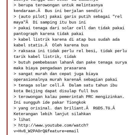
> berupa terowongan untuk melintasnya 
kendaraan.Â  Bus ini berjalan sendiri 

> (auto pilot) pakai garis putih sebagai "rel 
maya"Â  Di samping itu bus ini 

> pakai tenaga dari solar cell dan tidak pakai 
pantograph karena tidak pakai 

> kabel listrik karena di atap bus sudah ada 
kabel statis.Â  Oleh karena bus 

> raksasa ini tidak perlu rel besi, tidak perlu 
tarik kabel listrik, tidak 

> butuh pembebasan lahanÂ dan pake tenaga surya 
maka biaya pengadaan prasarana 

> sangat murah dan cepat juga biaya 
operasionalnya murah karenaÂ sebagian pakai 

> tenaga solar cell.Â  Dalam satu tahun ibu 
kota Beijing dapat disulap full bus 

> terowongan kalau pemerintah PRC mengizinkan. 
Ini sungguh ide pakar Tiongkok 

> yang orisinal. dan briliant.Â  RGDS.TG.Â  
Keterangan lebih lanjut silahkan 

> lihat

> http://www.youtube.com/watch?
v=Hv8_W2PA0rQ&feature=email
