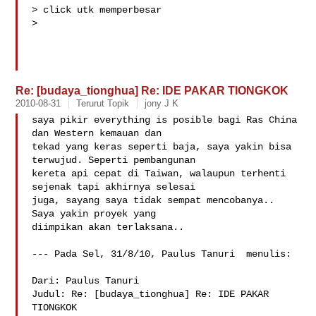
> click utk memperbesar

>

Re: [budaya_tionghua] Re: IDE PAKAR TIONGKOK
2010-08-31
Terurut Topik
jony J K
saya pikir everything is posible bagi Ras China 
dan Western kemauan dan 

tekad yang keras seperti baja, saya yakin bisa 
terwujud. Seperti pembangunan 

kereta api cepat di Taiwan, walaupun terhenti 
sejenak tapi akhirnya selesai 

juga, sayang saya tidak sempat mencobanya.. 
Saya yakin proyek yang 

diimpikan akan terlaksana..

--- Pada Sel, 31/8/10, Paulus Tanuri  menulis:

Dari: Paulus Tanuri 

Judul: Re: [budaya_tionghua] Re: IDE PAKAR 
TIONGKOK
