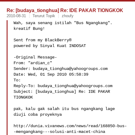
Re: [budaya_tionghua] Re: IDE PAKAR TIONGKOK
2010-08-31
Terurut Topik
zhoufy
Wah, saya senang istilah "Bus Ngangkang".  
kreatif Bung!

Sent from my BlackBerry®

powered by Sinyal Kuat INDOSAT

-Original Message-

From: "ardian_c" 

Sender: 
budaya_tionghua@yahoogroups.com
Date: Wed, 01 Sep 2010 05:58:39 

To: 

Reply-To: 
budaya_tionghua@yahoogroups.com
Subject: [budaya_tionghua] Re: IDE PAKAR 
TIONGKOK

pak, kalu gak salah itu bus ngangkang lage 
diuji coba proyeknya

http://dunia.vivanews.com/news/read/168850-bus-
-mengangkang---solusi-anti-macet-china
