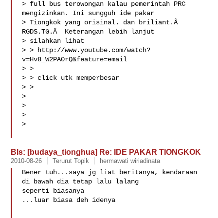
> full bus terowongan kalau pemerintah PRC 
mengizinkan. Ini sungguh ide pakar

> Tiongkok yang orisinal. dan briliant.Â  
RGDS.TG.Â  Keterangan lebih lanjut

> silahkan lihat

> > http://www.youtube.com/watch?
v=Hv8_W2PA0rQ&feature=email

> >

> > click utk memperbesar

> >

>

>

>  

>

Bls: [budaya_tionghua] Re: IDE PAKAR TIONGKOK
2010-08-26
Terurut Topik
hermawati wiriadinata
Bener tuh...saya jg liat beritanya, kendaraan 
di bawah dia tetap lalu lalang 

seperti biasanya

...luar biasa deh idenya
