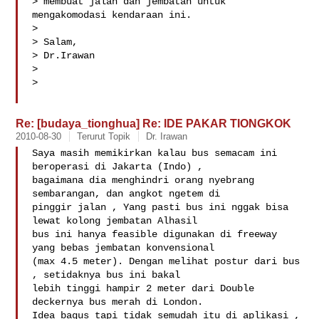
> membuat jalan dan jembatan untuk 
mengakomodasi kendaraan ini.

>

> Salam,

> Dr.Irawan

>

>

Re: [budaya_tionghua] Re: IDE PAKAR TIONGKOK
2010-08-30
Terurut Topik
Dr. Irawan
Saya masih memikirkan kalau bus semacam ini 
beroperasi di Jakarta (Indo) ,

bagaimana dia menghindri orang nyebrang 
sembarangan, dan angkot ngetem di

pinggir jalan , Yang pasti bus ini nggak bisa 
lewat kolong jembatan Alhasil

bus ini hanya feasible digunakan di freeway 
yang bebas jembatan konvensional

(max 4.5 meter). Dengan melihat postur dari bus 
, setidaknya bus ini bakal

lebih tinggi hampir 2 meter dari Double 
deckernya bus merah di London.

Idea bagus tapi tidak semudah itu di aplikasi , 