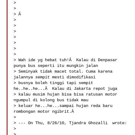
> 

> 

> Â  

> 

> 

> 

> 

> 

> 

> 

> Wah ide yg hebat tuh!Â  Kalau di Denpasar 
punya bus seperti itu mungkin jalan 

> Seminyak tidak macet total. Cuma karena 
jalannya sempit mesti dimodifikasi 

> busnya boleh tinggi tapi sempit 
he..he..he...Â  Kalau di Jakarta repot juga 

> kalau musim hujan bisa bisa ratusan motor 
ngumpul di kolong bus tidak mau 

> keluar he...he...sampai hujan reda baru 
rombongan motor ngibrit.Â  

> 

> --- On Thu, 8/26/10, Tjandra Ghozalli  wrote:

> 

> 
