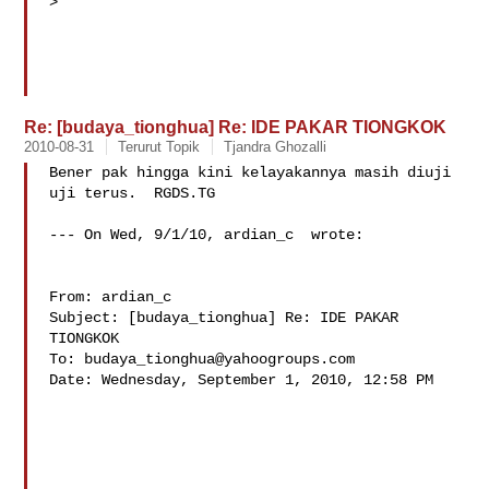
>

Re: [budaya_tionghua] Re: IDE PAKAR TIONGKOK
2010-08-31
Terurut Topik
Tjandra Ghozalli
Bener pak hingga kini kelayakannya masih diuji 
uji terus.  RGDS.TG

--- On Wed, 9/1/10, ardian_c  wrote:

From: ardian_c 

Subject: [budaya_tionghua] Re: IDE PAKAR 
TIONGKOK

To: 
budaya_tionghua@yahoogroups.com
Date: Wednesday, September 1, 2010, 12:58 PM
