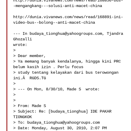
http://dunia.vivanews.com/news/read/168850-bus-
-mengangkang---solusi-anti-macet-china

http://dunia.vivanews.com/news/read/168891-ini-
video-bus--bolong--anti-macet-china

--- In 
budaya_tionghua@yahoogroups.com
, Tjandra 
Ghozalli  

wrote:

>

> Dear member,

> Ya memang banyak kendalanya, hingga kini PRC 
belum kasih izin . Perlu focus 

> study tentang kelayakan dari bus terowongan 
ini.Â  RGDS.TG

> 

> --- On Mon, 8/30/10, Made S  wrote:

> 

> 

> From: Made S 

> Subject: Re: [budaya_tionghua] IDE PAKAR 
TIONGKOK

> To: 
budaya_tionghua@yahoogroups.com
> Date: Monday, August 30, 2010, 2:07 PM
