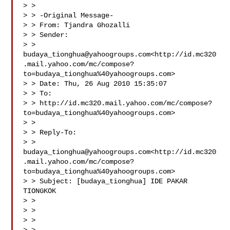
> >

> > -Original Message-

> > From: Tjandra Ghozalli 

> > Sender: 

> > 
budaya_tionghua@yahoogroups.com
<http://id.mc320
.mail.yahoo.com/mc/compose?
to=budaya_tionghua%40yahoogroups.com>

> > Date: Thu, 26 Aug 2010 15:35:07

> > To: 

> > http://id.mc320.mail.yahoo.com/mc/compose?
to=budaya_tionghua%40yahoogroups.com>

> >

> > Reply-To: 

> > 
budaya_tionghua@yahoogroups.com
<http://id.mc320
.mail.yahoo.com/mc/compose?
to=budaya_tionghua%40yahoogroups.com>

> > Subject: [budaya_tionghua] IDE PAKAR 
TIONGKOK

> >

> >

> >
