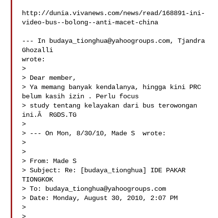
http://dunia.vivanews.com/news/read/168891-ini-
video-bus--bolong--anti-macet-china

--- In 
budaya_tionghua@yahoogroups.com
, Tjandra 
Ghozalli  

wrote:

>

> Dear member,

> Ya memang banyak kendalanya, hingga kini PRC 
belum kasih izin . Perlu focus 

> study tentang kelayakan dari bus terowongan 
ini.Â  RGDS.TG

> 

> --- On Mon, 8/30/10, Made S  wrote:

> 

> 

> From: Made S 

> Subject: Re: [budaya_tionghua] IDE PAKAR 
TIONGKOK

> To: 
budaya_tionghua@yahoogroups.com
> Date: Monday, August 30, 2010, 2:07 PM

> 

> 
