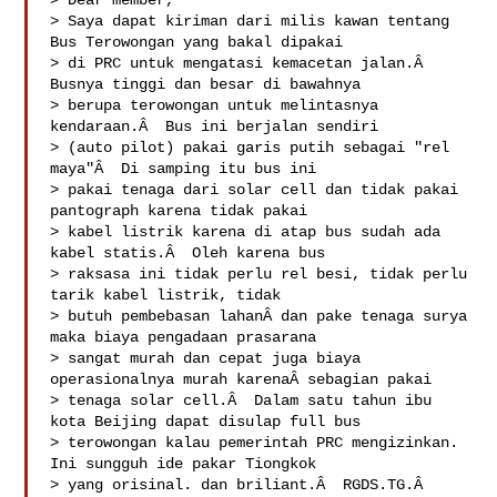
> Dear member,

> Saya dapat kiriman dari milis kawan tentang 
Bus Terowongan yang bakal dipakai 

> di PRC untuk mengatasi kemacetan jalan.Â  
Busnya tinggi dan besar di bawahnya 

> berupa terowongan untuk melintasnya 
kendaraan.Â  Bus ini berjalan sendiri 

> (auto pilot) pakai garis putih sebagai "rel 
maya"Â  Di samping itu bus ini 

> pakai tenaga dari solar cell dan tidak pakai 
pantograph karena tidak pakai 

> kabel listrik karena di atap bus sudah ada 
kabel statis.Â  Oleh karena bus 

> raksasa ini tidak perlu rel besi, tidak perlu 
tarik kabel listrik, tidak 

> butuh pembebasan lahanÂ dan pake tenaga surya 
maka biaya pengadaan prasarana 

> sangat murah dan cepat juga biaya 
operasionalnya murah karenaÂ sebagian pakai 

> tenaga solar cell.Â  Dalam satu tahun ibu 
kota Beijing dapat disulap full bus 

> terowongan kalau pemerintah PRC mengizinkan. 
Ini sungguh ide pakar Tiongkok 

> yang orisinal. dan briliant.Â  RGDS.TG.Â  