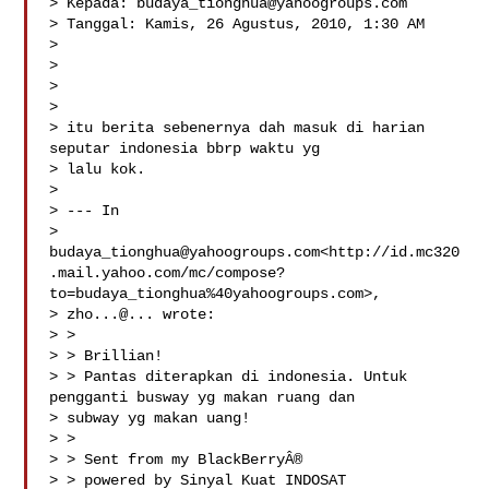
> Kepada: 
budaya_tionghua@yahoogroups.com
> Tanggal: Kamis, 26 Agustus, 2010, 1:30 AM

>

>

>

>

> itu berita sebenernya dah masuk di harian 
seputar indonesia bbrp waktu yg

> lalu kok.

>

> --- In 

> 
budaya_tionghua@yahoogroups.com
<http://id.mc320
.mail.yahoo.com/mc/compose?
to=budaya_tionghua%40yahoogroups.com>,

> zho...@... wrote:

> >

> > Brillian!

> > Pantas diterapkan di indonesia. Untuk 
pengganti busway yg makan ruang dan

> subway yg makan uang!

> >

> > Sent from my BlackBerryÂ®

> > powered by Sinyal Kuat INDOSAT
