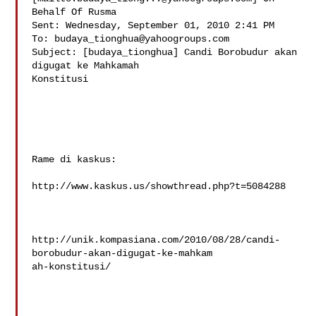
Behalf Of Rusma

Sent: Wednesday, September 01, 2010 2:41 PM

To: 
budaya_tionghua@yahoogroups.com
Subject: [budaya_tionghua] Candi Borobudur akan 
digugat ke Mahkamah

Konstitusi

Rame di kaskus:

http://www.kaskus.us/showthread.php?t=5084288

http://unik.kompasiana.com/2010/08/28/candi-
borobudur-akan-digugat-ke-mahkam

ah-konstitusi/
