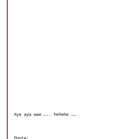
Aya aya wae ….. hehehe …… 

Quote: 
