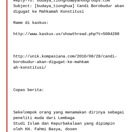
Reply-To: 
budaya_tionghua@yahoogroups.com
Subject: [budaya_tionghua] Candi Borobudur akan 
digugat ke Mahkamah Konstitusi

Rame di kaskus:

http://www.kaskus.us/showthread.php?t=5084288

http://unik.kompasiana.com/2010/08/28/candi-
borobudur-akan-digugat-ke-mahkam

ah-konstitusi/

Copas berita:

Sekelompok orang yang menamakan dirinya sebagai 
peneliti muda dari Lembaga

Studi Islam dan Kepurbakalaan yang dipimpin 
oleh KH. Fahmi Basya, dosen
