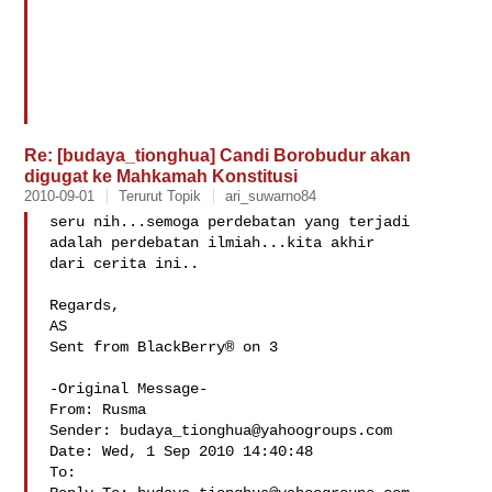
Re: [budaya_tionghua] Candi Borobudur akan
digugat ke Mahkamah Konstitusi
2010-09-01
Terurut Topik
ari_suwarno84
seru nih...semoga perdebatan yang terjadi 
adalah perdebatan ilmiah...kita akhir 

dari cerita ini..

Regards,

AS

Sent from BlackBerry® on 3

-Original Message-

From: Rusma 

Sender: 
budaya_tionghua@yahoogroups.com
Date: Wed, 1 Sep 2010 14:40:48 

To: 
