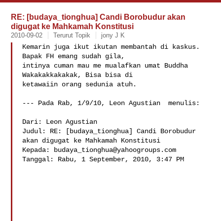
RE: [budaya_tionghua] Candi Borobudur akan
digugat ke Mahkamah Konstitusi
2010-09-02
Terurut Topik
jony J K
Kemarin juga ikut ikutan membantah di kaskus. 
Bapak FH emang sudah gila, 

intinya cuman mau me mualafkan umat Buddha 
Wakakakkakakak, Bisa bisa di 

ketawaiin orang sedunia atuh.

--- Pada Rab, 1/9/10, Leon Agustian  menulis:

Dari: Leon Agustian 

Judul: RE: [budaya_tionghua] Candi Borobudur 
akan digugat ke Mahkamah Konstitusi

Kepada: 
budaya_tionghua@yahoogroups.com
Tanggal: Rabu, 1 September, 2010, 3:47 PM
