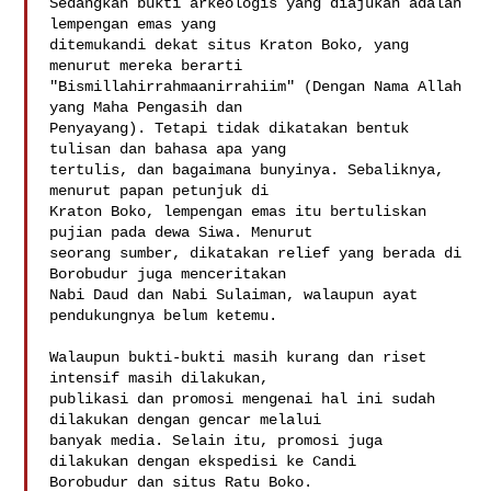
Sedangkan bukti arkeologis yang diajukan adalah 
lempengan emas yang

ditemukandi dekat situs Kraton Boko, yang 
menurut mereka berarti

"Bismillahirrahmaanirrahiim" (Dengan Nama Allah 
yang Maha Pengasih dan

Penyayang). Tetapi tidak dikatakan bentuk 
tulisan dan bahasa apa yang

tertulis, dan bagaimana bunyinya. Sebaliknya, 
menurut papan petunjuk di

Kraton Boko, lempengan emas itu bertuliskan 
pujian pada dewa Siwa. Menurut

seorang sumber, dikatakan relief yang berada di 
Borobudur juga menceritakan

Nabi Daud dan Nabi Sulaiman, walaupun ayat 
pendukungnya belum ketemu.

Walaupun bukti-bukti masih kurang dan riset 
intensif masih dilakukan,

publikasi dan promosi mengenai hal ini sudah 
dilakukan dengan gencar melalui

banyak media. Selain itu, promosi juga 
dilakukan dengan ekspedisi ke Candi

Borobudur dan situs Ratu Boko. 
