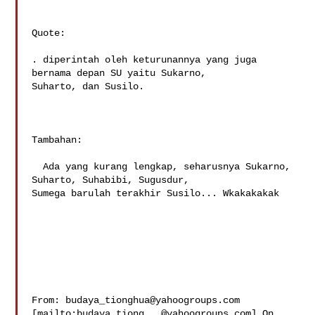
Quote:

. diperintah oleh keturunannya yang juga 
bernama depan SU yaitu Sukarno,

Suharto, dan Susilo.

Tambahan:

  Ada yang kurang lengkap, seharusnya Sukarno, 
Suharto, Suhabibi, Sugusdur,

Sumega barulah terakhir Susilo... Wkakakakak 

From: 
budaya_tionghua@yahoogroups.com
[mailto:
budaya_tiong...@yahoogroups.com
] On 