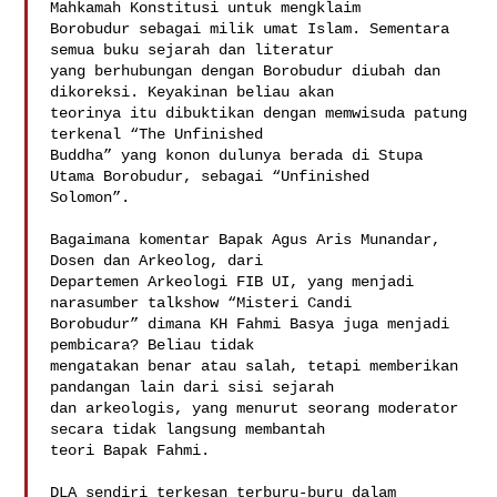
Mahkamah Konstitusi untuk mengklaim

Borobudur sebagai milik umat Islam. Sementara 
semua buku sejarah dan literatur

yang berhubungan dengan Borobudur diubah dan 
dikoreksi. Keyakinan beliau akan

teorinya itu dibuktikan dengan memwisuda patung 
terkenal “The Unfinished

Buddha” yang konon dulunya berada di Stupa 
Utama Borobudur, sebagai “Unfinished

Solomon”. 

Bagaimana komentar Bapak Agus Aris Munandar, 
Dosen dan Arkeolog, dari

Departemen Arkeologi FIB UI, yang menjadi 
narasumber talkshow “Misteri Candi

Borobudur” dimana KH Fahmi Basya juga menjadi 
pembicara? Beliau tidak

mengatakan benar atau salah, tetapi memberikan 
pandangan lain dari sisi sejarah

dan arkeologis, yang menurut seorang moderator 
secara tidak langsung membantah

teori Bapak Fahmi. 

DLA sendiri terkesan terburu-buru dalam 