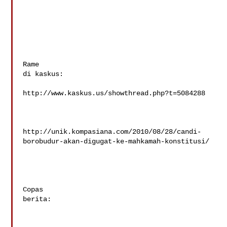
Rame

di kaskus: 

http://www.kaskus.us/showthread.php?t=5084288 

http://unik.kompasiana.com/2010/08/28/candi-
borobudur-akan-digugat-ke-mahkamah-konstitusi/

Copas

berita: 
