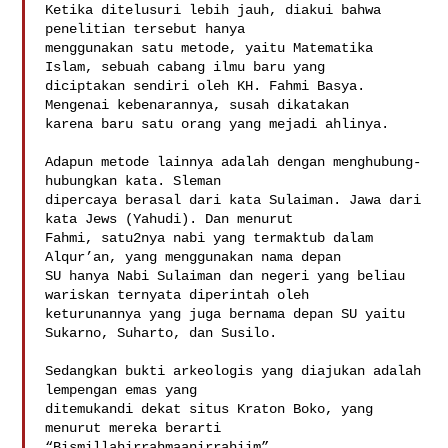
Ketika ditelusuri lebih jauh, diakui bahwa 
penelitian tersebut hanya

menggunakan satu metode, yaitu Matematika 
Islam, sebuah cabang ilmu baru yang

diciptakan sendiri oleh KH. Fahmi Basya. 
Mengenai kebenarannya, susah dikatakan

karena baru satu orang yang mejadi ahlinya. 

Adapun metode lainnya adalah dengan menghubung-
hubungkan kata. Sleman

dipercaya berasal dari kata Sulaiman. Jawa dari 
kata Jews (Yahudi). Dan menurut

Fahmi, satu2nya nabi yang termaktub dalam 
Alqur’an, yang menggunakan nama depan

SU hanya Nabi Sulaiman dan negeri yang beliau 
wariskan ternyata diperintah oleh

keturunannya yang juga bernama depan SU yaitu 
Sukarno, Suharto, dan Susilo. 

Sedangkan bukti arkeologis yang diajukan adalah 
lempengan emas yang

ditemukandi dekat situs Kraton Boko, yang 
menurut mereka berarti 

“Bismillahirrahmaanirrahiim”
