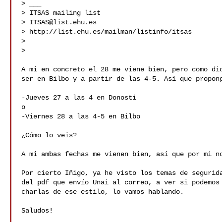
> ___

> ITSAS mailing list

> 
ITSAS@list.ehu.es
> http://list.ehu.es/mailman/listinfo/itsas

>

>

A mi en concreto el 28 me viene bien, pero como dic
ser en Bilbo y a partir de las 4-5. Así que propong
-Jueves 27 a las 4 en Donosti

o

-Viernes 28 a las 4-5 en Bilbo

¿Cómo lo veis?

A mi ambas fechas me vienen bien, así que por mi no
Por cierto Iñigo, ya he visto los temas de segurida
del pdf que envío Unai al correo, a ver si podemos 
charlas de ese estilo, lo vamos hablando.

Saludos!
