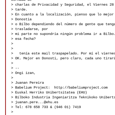
> charlas de Privacidad y Seguridad, el Viernes 28 
> tarde.

> En cuanto a la localización, pienso que lo mejor 
> Donostia

> o Bilbo dependiendo del número de gente que tenga
> trasladarse, por

> mi parte no supondría ningún problema ir a Bilbo.
> esa fecha?

>

>

>   tenía este mail traspapelado. Por mí el viernes
> OK. Mejor en Donosti, pero claro, cada uno tirará
>

> --

> Ongi izan,

>

> Juanan Pereira

> Babelium Project:  http://babeliumproject.com

> Euskal Herriko Unibertsitatea (EHU)

> Bilboko Industria Ingeniaritza Teknikoko Uniberts
> 
juanan.pere...@ehu.es
> Tel: 678 658 733 & (946 01) 7419

>
