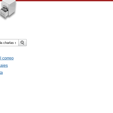
l correo
sajes
ta