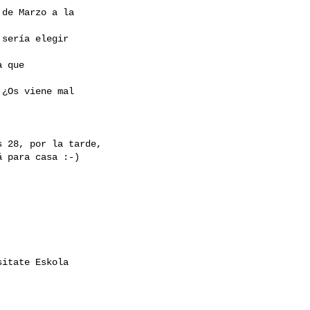
de Marzo a la

sería elegir

 que

¿Os viene mal

 28, por la tarde,

 para casa :-)

itate Eskola
