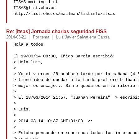
ITSAS@list.ehu.es
http://list.ehu.es/mailman/listinfo/itsas

Re: [Itsas] Jornada charlas seguridad FISS
2014-03-21
Por tema
Luis Javier Salvatierra García
Hola a todos,

El 19/03/14 08:00, Iñigo Garcia escribió:

> Hola luis,

>

> Yo el viernes 28 acabaré tarde por la mañana (4-5
> tiene idea de quedar a la tarde prefiero bilbao p
> mejor os encaje... Si no quedamos en territorio n
>

> El 18/03/2014 21:57, "Juanan Pereira"  
> escribió
>

> Luis,

>

> 2014-03-14 10:37 GMT+01:00  
>:

>

> Estaba pensando en reunirnos todos los interesado
Jornada de
