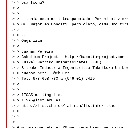
> > esa fecha?

> >

> >

> >   tenía este mail traspapelado. Por mí el viern
> > OK. Mejor en Donosti, pero claro, cada uno tira
> >

> > --

> > Ongi izan,

> >

> > Juanan Pereira

> > Babelium Project:  http://babeliumproject.com

> > Euskal Herriko Unibertsitatea (EHU)

> > Bilboko Industria Ingeniaritza Teknikoko Uniber
> > 
juanan.pere...@ehu.es
> > Tel: 678 658 733 & (946 01) 7419

> >

> > ___

> > ITSAS mailing list

> > 
ITSAS@list.ehu.es
> > http://list.ehu.es/mailman/listinfo/itsas

> >

> >

>

> A mi en concreto el 28 me viene bien, pero como d