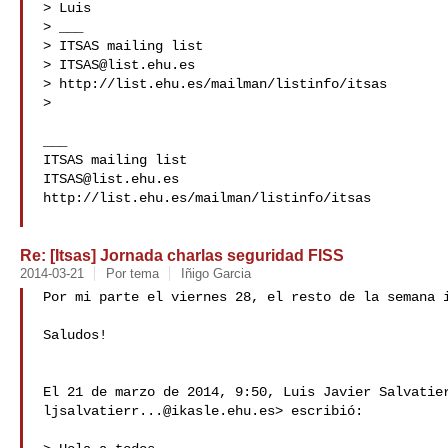
> Luis

> ___

> ITSAS mailing list

> 
ITSAS@list.ehu.es
> http://list.ehu.es/mailman/listinfo/itsas

> 

___

ITSAS@list.ehu.es
http://list.ehu.es/mailman/listinfo/itsas

Re: [Itsas] Jornada charlas seguridad FISS
2014-03-21
Por tema
Iñigo Garcia
Por mi parte el viernes 28, el resto de la semana i
Saludos!

ljsalvatierr...@ikasle.ehu.es
> escribió:
