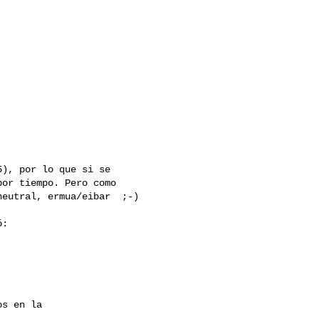
), por lo que si se

or tiempo. Pero como

eutral, ermua/eibar  ;-)

:

s en la
