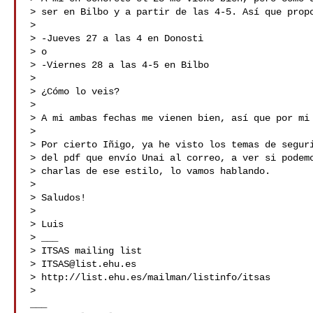
> ser en Bilbo y a partir de las 4-5. Así que propo
>

> -Jueves 27 a las 4 en Donosti

> o

> -Viernes 28 a las 4-5 en Bilbo

>

> ¿Cómo lo veis?

>

> A mi ambas fechas me vienen bien, así que por mi 
>

> Por cierto Iñigo, ya he visto los temas de seguri
> del pdf que envío Unai al correo, a ver si podemo
> charlas de ese estilo, lo vamos hablando.

>

> Saludos!

>

> Luis

> ___

> ITSAS mailing list

> 
ITSAS@list.ehu.es
> http://list.ehu.es/mailman/listinfo/itsas

>

___
