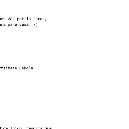
es 28, por la tarde,

rá para casa :-)

tsitate Eskola

ice Iñigo, tendría que
