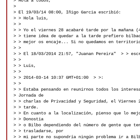
> Hola a todos,

>

> El 19/03/14 08:00, Iñigo Garcia escribió:

> > Hola luis,

> >

> > Yo el viernes 28 acabaré tarde por la mañana (4
> > tiene idea de quedar a la tarde prefiero bilbao
> > mejor os encaje... Si no quedamos en territorio
> >

> > El 18/03/2014 21:57, "Juanan Pereira"  > 
> escr
> >

> > Luis,

> >

> > 2014-03-14 10:37 GMT+01:00  > 
>:

> >

> > Estaba pensando en reunirnos todos los interesa
> Jornada de

> > charlas de Privacidad y Seguridad, el Viernes 2
> > tarde.

> > En cuanto a la localización, pienso que lo mejo
> > Donostia

> > o Bilbo dependiendo del número de gente que ten
> > trasladarse, por

> > mi parte no supondría ningún problema ir a Bilb