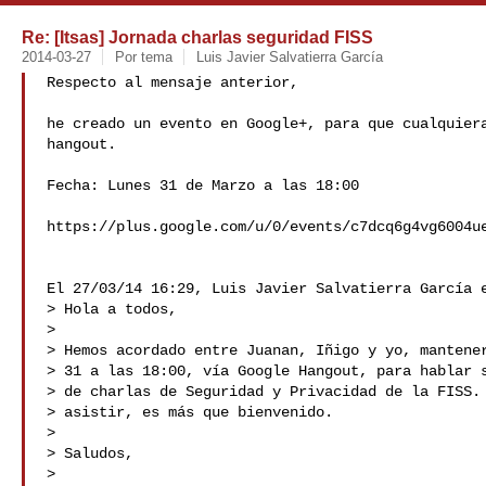
Re: [Itsas] Jornada charlas seguridad FISS
2014-03-27
Por tema
Luis Javier Salvatierra García
Respecto al mensaje anterior,

he creado un evento en Google+, para que cualquiera
hangout.

Fecha: Lunes 31 de Marzo a las 18:00

https://plus.google.com/u/0/events/c7dcq6g4vg6004ue
El 27/03/14 16:29, Luis Javier Salvatierra García e
> Hola a todos,

> 

> Hemos acordado entre Juanan, Iñigo y yo, mantener
> 31 a las 18:00, vía Google Hangout, para hablar s
> de charlas de Seguridad y Privacidad de la FISS. 
> asistir, es más que bienvenido.

> 

> Saludos,

> 
