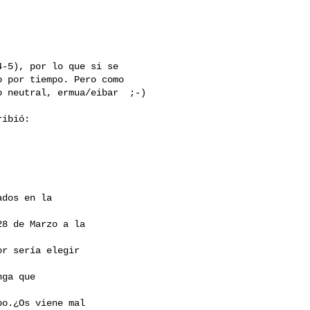
-5), por lo que si se

 por tiempo. Pero como

 neutral, ermua/eibar  ;-)

ibió:

dos en la

8 de Marzo a la

r sería elegir

ga que

o.¿Os viene mal
