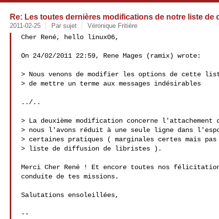
Re: Les toutes dernières modifications de notre liste de 
2011-02-25
Par sujet
Véronique Fritière
Cher René, hello linux06,

On 24/02/2011 22:59, Rene Mages (ramix) wrote:

> Nous venons de modifier les options de cette list
> de mettre un terme aux messages indésirables 

../..

> La deuxième modification concerne l'attachement d
> nous l'avons réduit à une seule ligne dans l'espo
> certaines pratiques ( marginales certes mais pas 
> liste de diffusion de libristes ).

Merci Cher René ! Et encore toutes nos félicitation
conduite de tes missions.

Salutations ensoleillées,

-- 
