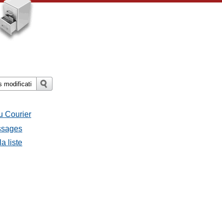
u Courier
essages
a liste