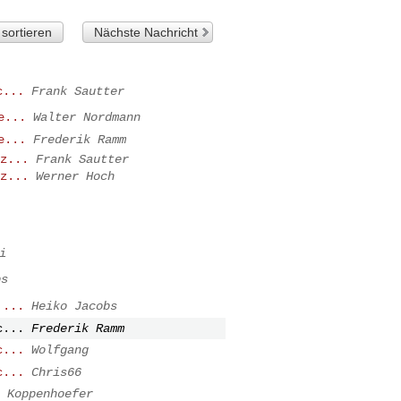
sortieren
Nächste Nachricht
c...
Frank Sautter
e...
Walter Nordmann
e...
Frederik Ramm
z...
Frank Sautter
z...
Werner Hoch
i
bs
....
Heiko Jacobs
c...
Frederik Ramm
c...
Wolfgang
c...
Chris66
 Koppenhoefer