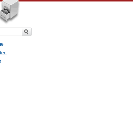
me
hten
e