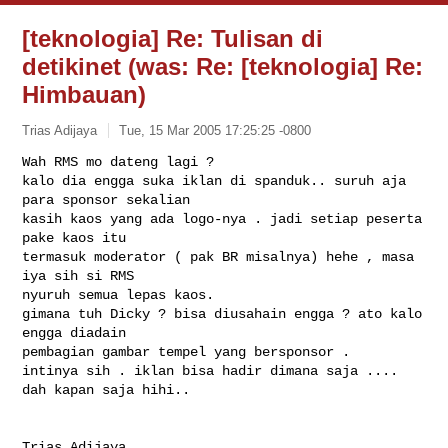
[teknologia] Re: Tulisan di
detikinet (was: Re: [teknologia] Re:
Himbauan)
Trias Adijaya
Tue, 15 Mar 2005 17:25:25 -0800
Wah RMS mo dateng lagi ?

kalo dia engga suka iklan di spanduk.. suruh aja 
para sponsor sekalian

kasih kaos yang ada logo-nya . jadi setiap peserta 
pake kaos itu

termasuk moderator ( pak BR misalnya) hehe , masa 
iya sih si RMS

nyuruh semua lepas kaos.

gimana tuh Dicky ? bisa diusahain engga ? ato kalo 
engga diadain

pembagian gambar tempel yang bersponsor .

intinya sih . iklan bisa hadir dimana saja .... 
dah kapan saja hihi..