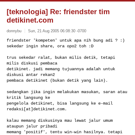
[teknologia] Re: friendster tim
detikinet.com
donnybu
Sun, 21 Aug 2005 06:08:30 -0700
friendster 'kompeten' untuk apa nih bung adi ? :)

sekedar ingin share, ora opo2 toh :D
trus sekedar ralat, bukan milis detik, tetapi 
milis diskusi pembaca

detikinet. jadi memang tujuannya adalah untuk 
diskusi antar rekan2

pembaca detikinet (bukan detik yang lain).

sedangkan jika ingin melakukan masukan, saran atau 
kritik langsung ke

pengelola detikinet, bisa langsung ke e-mail 
redaksi[at]detikinet.com.

kalau memang diskusinya mau lewat jalur umum 
ataupun jalur pribadi

memang 'positif', tentu win-win hasilnya. tetapi 