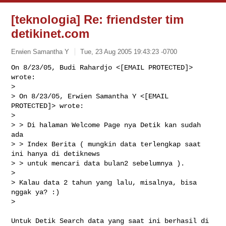
[teknologia] Re: friendster tim
detikinet.com
Erwien Samantha Y
Tue, 23 Aug 2005 19:43:23 -0700
On 8/23/05, Budi Rahardjo <[EMAIL PROTECTED]> 
wrote:

> 

> On 8/23/05, Erwien Samantha Y <[EMAIL 
PROTECTED]> wrote:

> 

> > Di halaman Welcome Page nya Detik kan sudah 
ada

> > Index Berita ( mungkin data terlengkap saat 
ini hanya di detiknews

> > untuk mencari data bulan2 sebelumnya ).

> 

> Kalau data 2 tahun yang lalu, misalnya, bisa 
nggak ya? :)

> 
Untuk Detik Search data yang saat ini berhasil di 