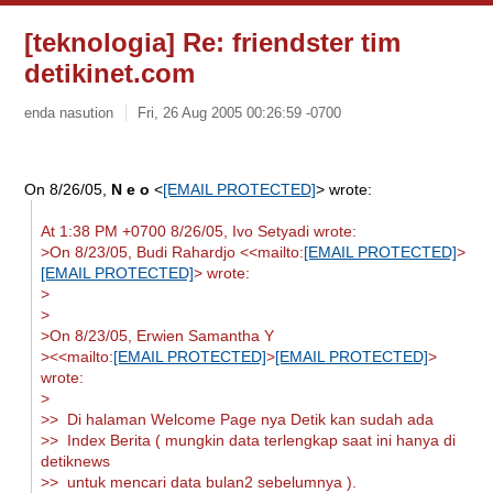
[teknologia] Re: friendster tim
detikinet.com
enda nasution
Fri, 26 Aug 2005 00:26:59 -0700
On 8/26/05,
N e o
<
[EMAIL PROTECTED]
> wrote:
At 1:38 PM +0700 8/26/05, Ivo Setyadi wrote:
>On 8/23/05, Budi Rahardjo <<mailto:
[EMAIL PROTECTED]
>
[EMAIL PROTECTED]
> wrote:
>
>
>On 8/23/05, Erwien Samantha Y
><<mailto:
[EMAIL PROTECTED]
>
[EMAIL PROTECTED]
>
wrote:
>
>> Di halaman Welcome Page nya Detik kan sudah ada
>> Index Berita ( mungkin data terlengkap saat ini hanya di
detiknews
>> untuk mencari data bulan2 sebelumnya ).