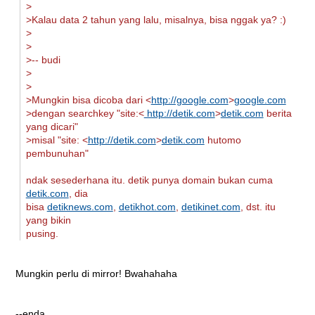
>
>Kalau data 2 tahun yang lalu, misalnya, bisa nggak ya? :)
>
>
>-- budi
>
>
>Mungkin bisa dicoba dari <
http://google.com
>
google.com
>dengan searchkey "site:<
http://detik.com
>
detik.com
berita
yang dicari"
>misal "site: <
http://detik.com
>
detik.com
hutomo
pembunuhan"
ndak sesederhana itu. detik punya domain bukan cuma
detik.com
, dia
bisa
detiknews.com
,
detikhot.com
,
detikinet.com
, dst. itu
yang bikin
pusing.
Mungkin perlu di mirror! Bwahahaha
--enda