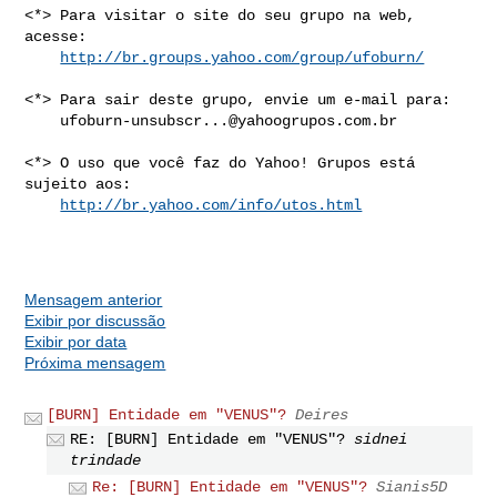
<*> Para visitar o site do seu grupo na web, 
acesse:

http://br.groups.yahoo.com/group/ufoburn/
<*> Para sair deste grupo, envie um e-mail para:

ufoburn-unsubscr...@yahoogrupos.com.br
<*> O uso que você faz do Yahoo! Grupos está 
sujeito aos:

http://br.yahoo.com/info/utos.html
Mensagem anterior
Exibir por discussão
Exibir por data
Próxima mensagem
[BURN] Entidade em "VENUS"?
Deires
RE: [BURN] Entidade em "VENUS"?
sidnei
trindade
Re: [BURN] Entidade em "VENUS"?
Sianis5D