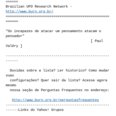
======

Brazilian UFO Research Network - 
http://www.burn.org.br/
==================================================
======

"Os incapazes de atacar um pensamento atacam o 
pensador"

                                         [ Paul 
Valéry ]

--------------------------------------------------
------

  Duvidas sobre a lista? Ler historico? Como mudar 
suas

  configurações? Quer sair da lista? Acesse agora 
mesmo

  nossa seção de Perguntas Frequentes no endereço:

http://www.burn.org.br/perguntasfrequentes
--------------------------------------------------
------Links do Yahoo! Grupos
