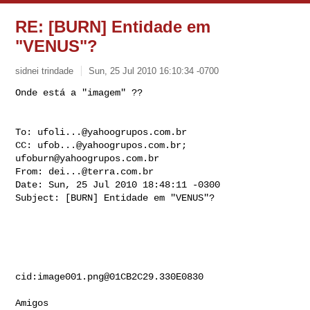
RE: [BURN] Entidade em
"VENUS"?
sidnei trindade
Sun, 25 Jul 2010 16:10:34 -0700
Onde está a "imagem" ??

To: 
ufoli...@yahoogrupos.com.br
CC: 
ufob...@yahoogrupos.com.br
; 
ufoburn@yahoogrupos.com.br
From: 
dei...@terra.com.br
Date: Sun, 25 Jul 2010 18:48:11 -0300

Subject: [BURN] Entidade em "VENUS"?

cid:
image001.png@01CB2C29.330E0830
Amigos
