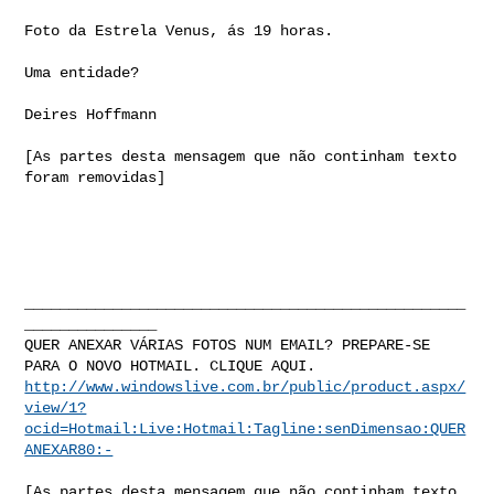
Foto da Estrela Venus, ás 19 horas.

Uma entidade?

Deires Hoffmann

[As partes desta mensagem que não continham texto 
foram removidas]

__________________________________________________
_______________

QUER ANEXAR VÁRIAS FOTOS NUM EMAIL? PREPARE-SE 
http://www.windowslive.com.br/public/product.aspx/
view/1?
ocid=Hotmail:Live:Hotmail:Tagline:senDimensao:QUER
ANEXAR80:-
[As partes desta mensagem que não continham texto 