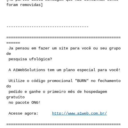
foram removidas]

------------------------------------

==================================================
======

 Ja pensou em fazer um site para você ou seu grupo 
de

 pesquisa ufológica?

 A A1WebSolutions tem um plano especial para você!

 Utilize o código promocional "BURN" no fechamento 
do

 pedido e ganhe o primeiro mês de hospedagem 
gratuíto

 no pacote ONG!

 Acesse agora:      
http://www.a1web.com.br/
==================================================