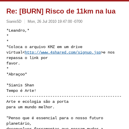
Re: [BURN] Risco de 11km na lua
Sianis5D
Mon, 26 Jul 2010 19:47:00 -0700
*Leandro,*

*

*

*Coloca o arquivo KMZ em um drive

virtual<
http://www.4shared.com/signup.jsp
>e nos 
repassa o link por

favor.

*

*Abraçoo*
*Sianis Shan

Tempo é Arte!

--------------------------------------------------

Arte e ecologia são a porta

para um mundo melhor.

"Penso que é essencial para o nosso futuro 
planetário,

desenvolver ferramentas que possam mudar a 