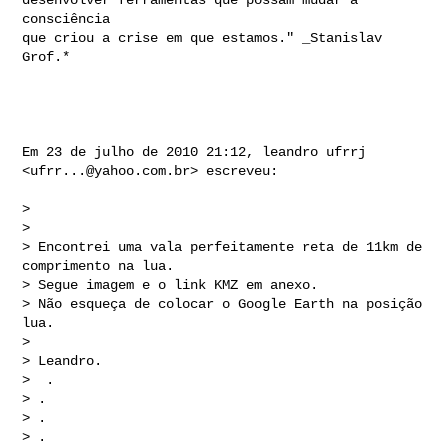
consciência

que criou a crise em que estamos." _Stanislav 
Grof.*

Em 23 de julho de 2010 21:12, leandro ufrrj 
<
ufrr...@yahoo.com.br
> escreveu:

>

>

> Encontrei uma vala perfeitamente reta de 11km de 
comprimento na lua.

> Segue imagem e o link KMZ em anexo.

> Não esqueça de colocar o Google Earth na posição 
lua.

>

> Leandro.

>  .

> .

> .

> .
