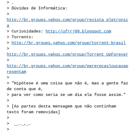
> .

> Dúvidas de Informática:

> 
http://br.groups.yahoo.com/group/revista_eletronic
a
> Curiosidades: 
http://ufrrj99.blogspot.com
> Torrents:

> 
http://br.groups.yahoo.com/group/torrent-brasil
> 
http://br.groups.yahoo.com/group/Torrent_UpForever
> 
http://br.groups.yahoo.com/group/pererecasloucasap
resentam
>

> "Hipótese é uma coisa que não é, mas a gente faz 
de conta que é,

> para ver como seria se um dia ela fosse assim."

>

> [As partes desta mensagem que não continham 
texto foram removidas]

>

>  __._,_.

>
