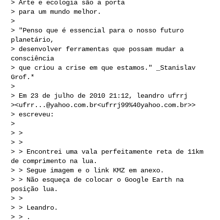
> Arte e ecologia são a porta

> para um mundo melhor.

>

> "Penso que é essencial para o nosso futuro 
planetário,

> desenvolver ferramentas que possam mudar a 
consciência

> que criou a crise em que estamos." _Stanislav 
Grof.*

>

> Em 23 de julho de 2010 21:12, leandro ufrrj 

><
ufrr...@yahoo.com.br
<ufrrj99%40yahoo.com.br>>

> escreveu:

>

> >

> >

> > Encontrei uma vala perfeitamente reta de 11km 
de comprimento na lua.

> > Segue imagem e o link KMZ em anexo.

> > Não esqueça de colocar o Google Earth na 
posição lua.

> >

> > Leandro.

> > .
