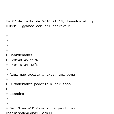
Em 27 de julho de 2010 21:13, leandro ufrrj 
<
ufrr...@yahoo.com.br
> escreveu:

>

>

>

>

> Coordenadas:

>  23°48'45.25"N

> 149°15'34.43"L

>

> Aqui nao aceita anexos, uma pena.

>

> O moderador poderia mudar isso.....

>

> Leandro.

>

> ________________________________

> De: Sianis5D <
siani...@gmail.com
<sianis5d%40gmail.com>>
