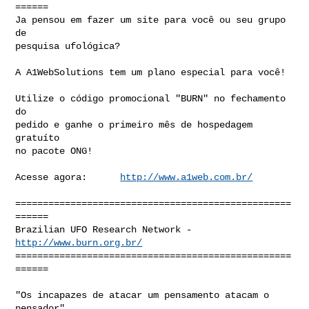
======

Ja pensou em fazer um site para você ou seu grupo 
de

pesquisa ufológica?

A A1WebSolutions tem um plano especial para você!

Utilize o código promocional "BURN" no fechamento 
do

pedido e ganhe o primeiro mês de hospedagem 
gratuíto

no pacote ONG!

Acesse agora:      
http://www.a1web.com.br/
==================================================
======

Brazilian UFO Research Network - 
http://www.burn.org.br/
==================================================
======

"Os incapazes de atacar um pensamento atacam o 
pensador"
