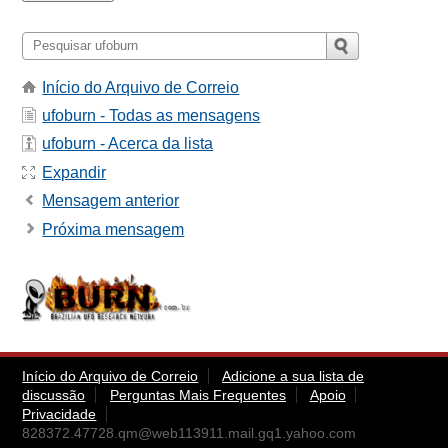
Início do Arquivo de Correio
ufoburn - Todas as mensagens
ufoburn - Acerca da lista
Expandir
Mensagem anterior
Próxima mensagem
Início do Arquivo de Correio
Adicione a sua lista de
discussão
Perguntas Mais Frequentes
Apoio
Privacidade
828372.47728.qm@web113911.mail.gq1.yahoo.com