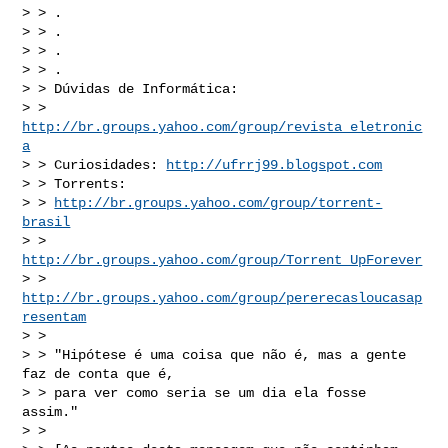
> > .

> > .

> > .

> > .

> > Dúvidas de Informática:

> > 
http://br.groups.yahoo.com/group/revista_eletronic
a
> > Curiosidades: 
http://ufrrj99.blogspot.com
> > Torrents:

> > 
http://br.groups.yahoo.com/group/torrent-
brasil
> > 
http://br.groups.yahoo.com/group/Torrent_UpForever
> > 
http://br.groups.yahoo.com/group/pererecasloucasap
resentam
> >

> > "Hipótese é uma coisa que não é, mas a gente 
faz de conta que é,

> > para ver como seria se um dia ela fosse 
assim."

> >
