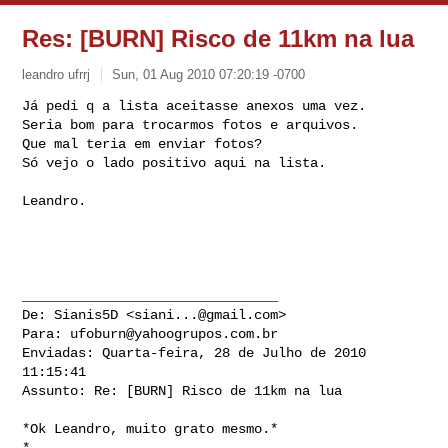
Res: [BURN] Risco de 11km na lua
leandro ufrrj
Sun, 01 Aug 2010 07:20:19 -0700
Já pedi q a lista aceitasse anexos uma vez.

Seria bom para trocarmos fotos e arquivos.

Que mal teria em enviar fotos?

Só vejo o lado positivo aqui na lista.
Leandro.

________________________________

De: Sianis5D <
siani...@gmail.com
>

Para: 
ufoburn@yahoogrupos.com.br
Enviadas: Quarta-feira, 28 de Julho de 2010 
11:15:41

Assunto: Re: [BURN] Risco de 11km na lua

*Ok Leandro, muito grato mesmo.*

*
