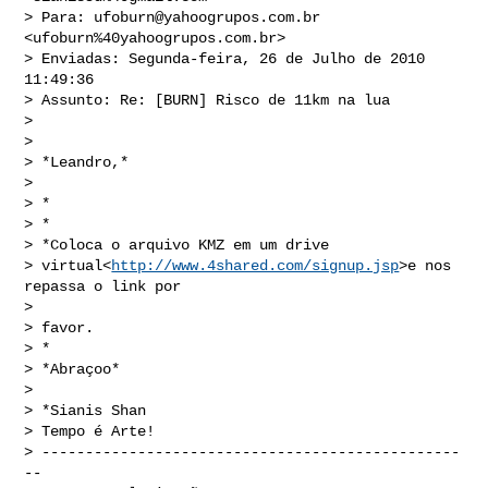
> Para: 
ufoburn@yahoogrupos.com.br
<ufoburn%40yahoogrupos.com.br>

> Enviadas: Segunda-feira, 26 de Julho de 2010 
11:49:36

> Assunto: Re: [BURN] Risco de 11km na lua

>

>

> *Leandro,*

>

> *

> *

> *Coloca o arquivo KMZ em um drive

> virtual<
http://www.4shared.com/signup.jsp
>e nos 
repassa o link por

>

> favor.

> *

> *Abraçoo*

>

> *Sianis Shan

> Tempo é Arte!

> ------------------------------------------------
--
