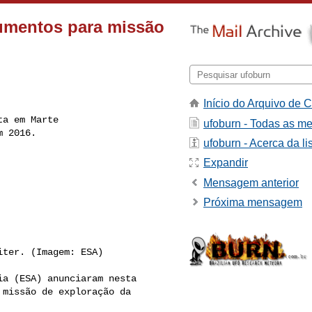
umentos para missão
Início do Arquivo de C
a em Marte

ufoburn - Todas as m
 2016.

ufoburn - Acerca da li
Expandir
Mensagem anterior
Próxima mensagem
ter. (Imagem: ESA)

a (ESA) anunciaram nesta 

missão de exploração da 
