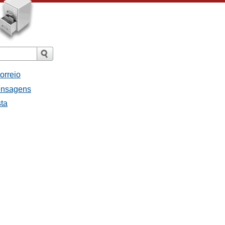
orreio
ensagens
sta