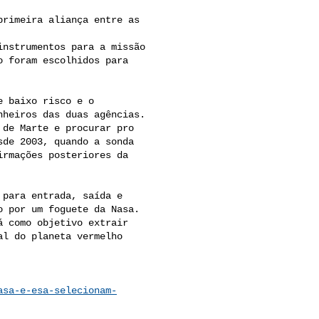
rimeira aliança entre as 

nstrumentos para a missão 

 foram escolhidos para 

 baixo risco e o 

heiros das duas agências.

de Marte e procurar pro 

de 2003, quando a sonda 

rmações posteriores da 

para entrada, saída e 

 por um foguete da Nasa.

 como objetivo extrair 

l do planeta vermelho 

asa-e-esa-selecionam-