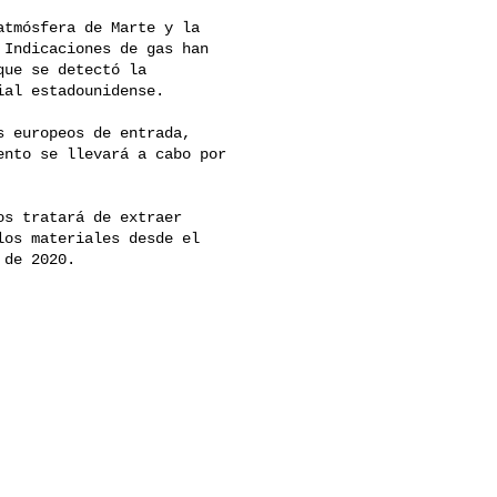
tmósfera de Marte y la 

Indicaciones de gas han 

ue se detectó la 

al estadounidense. 

 europeos de entrada, 

nto se llevará a cabo por 

s tratará de extraer 

os materiales desde el 

de 2020.
