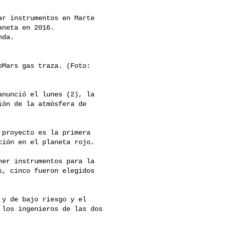
r instrumentos en Marte 

neta en 2016. 

da. 

Mars gas traza. (Foto: 

nunció el lunes (2), la 

ón de la atmósfera de 

proyecto es la primera 

ión en el planeta rojo. 

er instrumentos para la 

, cinco fueron elegidos 

y de bajo riesgo y el 

los ingenieros de las dos 
