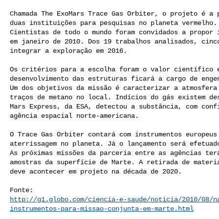
Chamada The ExoMars Trace Gas Orbiter, o projeto é a p
duas instituições para pesquisas no planeta vermelho.

Cientistas de todo o mundo foram convidados a propor i
em janeiro de 2010. Dos 19 trabalhos analisados, cinco
integrar a exploração em 2016.

Os critérios para a escolha foram o valor científico e
desenvolvimento das estruturas ficará a cargo de engen
Um dos objetivos da missão é caracterizar a atmosfera 
traços de metano no local. Indícios do gás existem des
Mars Express, da ESA, detectou a substância, com confi
agência espacial norte-americana.

O Trace Gas Orbiter contará com instrumentos europeus 
aterrissagem no planeta. Já o lançamento será efetuado
As próximas missões da parceria entre as agências terá
amostras da superfície de Marte. A retirada de materia
deve acontecer em projeto na década de 2020.

http://g1.globo.com/ciencia-e-saude/noticia/2010/08/n
instrumentos-para-missao-conjunta-em-marte.html