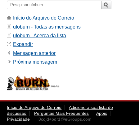
Início do Arquivo de Correio
ufoburn - Todas as mensagens
ufoburn - Acerca da lista
Expandir
Mensagem anterior
Próxima mensagem
Início do Arquivo de Correio
Adicione a sua lista de
discussão
Perguntas Mais Frequentes
Apoio
Privacidade
i3cqjd+pdr1@eGroups.com