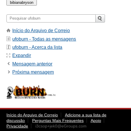
Início do Arquivo de Correio
ufoburn - Todas as mensagens
ufoburn - Acerca da lista
Expandir
Mensagem anterior
Próxima mensagem
Início do Arquivo de Correio
Adicione a sua lista de
discussão
Perguntas Mais Frequentes
Apoio
Privacidade
i3csop+jek0@eGroups.com