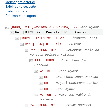
Mensagem anterior
Exibir por discussão
Exibir por data
Próxima mensagem
[BURN] Re: [Revista UFO Online] ...
Zann Nyder
Re: [BURN] Re: [Revista UFO...
Luscar
[BURN] OT: Filme: O Seg...
leandro ufrrj
Re: [BURN] OT: Film...
Luscar
Re: [BURN] OT: ...
Hewerton Pablo da
Fonseca Feitosa Feitosa
RES: [BURN...
Cristiano Jose
Ostruka
Re: RE...
Zann Nyder
RE...
Cristiano Jose Ostruka
Re...
Miguel Contrera Junior
Re...
Zann Nyder
Re: RE...
Hewerton Pablo da
Fonseca
Re: [BURN] OT: ...
CESAR MOREIRA