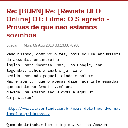
Re: [BURN] Re: [Revista UFO
Online] OT: Filme: O S egredo -
Provas de que não estamos
sozinhos
Luscar
Mon, 09 Aug 2010 08:13:06 -0700
Pesquisando, como vc o fez, pois sou um entusiasta 
do assunto, encontrei em 

ingles, para importa. Mas,  no Google, com 
legendas, achei afinal e ja fiz o 

pedido. Mas não paguei, ainda o boleto.

Não é spam....quero apenas dizer aos interessados 
que existe no Brasil...só uma 

duvida..na Amazon são 3 dvds e aqui um. 
Compactaram?
http://www.alaserland.com.br/mais_detalhes_dvd_nac
ional.asp?id=136922
Quem destrinchar bem o ingles, vai na Amazon:
