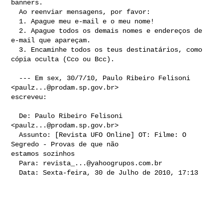
banners.

  Ao reenviar mensagens, por favor:

  1. Apague meu e-mail e o meu nome!

  2. Apague todos os demais nomes e endereços de 
e-mail que apareçam.

  3. Encaminhe todos os teus destinatários, como 
cópia oculta (Cco ou Bcc).

  --- Em sex, 30/7/10, Paulo Ribeiro Felisoni 
<
paulz...@prodam.sp.gov.br
> 

escreveu:

  De: Paulo Ribeiro Felisoni 
<
paulz...@prodam.sp.gov.br
>

  Assunto: [Revista UFO Online] OT: Filme: O 
Segredo - Provas de que não 

estamos sozinhos

  Para: 
revista_...@yahoogrupos.com.br
  Data: Sexta-feira, 30 de Julho de 2010, 17:13
