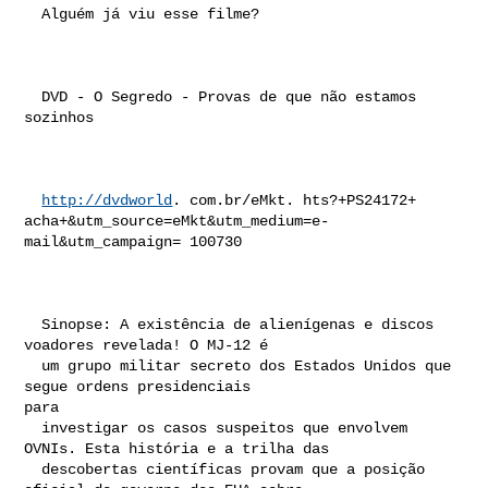
  Alguém já viu esse filme? 

  DVD - O Segredo - Provas de que não estamos 
sozinhos 

http://dvdworld
. com.br/eMkt. hts?+PS24172+ 

acha+&utm_source=eMkt&utm_medium=e- 
mail&utm_campaign= 100730 

  Sinopse: A existência de alienígenas e discos 
voadores revelada! O MJ-12 é

  um grupo militar secreto dos Estados Unidos que 
segue ordens presidenciais 

para

  investigar os casos suspeitos que envolvem 
OVNIs. Esta história e a trilha das

  descobertas científicas provam que a posição 