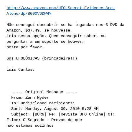
http://www.amazon.com/UFO-Secret-Evidence-Are-
Alone/dp/B000VDDWHY
Não consegui descobrir se ha legandas nos 3 DVD da 
Amazon, $37.49..se houvesse, 

iria nessa opção. Quem conseguir saber, ou 
perguntar a um suporte se houver, 

poste por favor.

Sds UFOLÓGICAS (brincadeira!!)

Luis Carlos.

  ----- Original Message ----- 

  From: Zann Nyder 

  To: undisclosed recipients: 

  Sent: Monday, August 09, 2010 5:28 AM

  Subject: [BURN] Re: [Revista UFO Online] OT: 
Filme: O Segredo - Provas de que 

não estamos sozinhos
