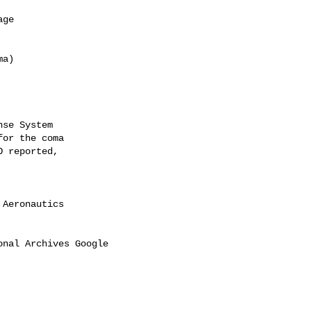
ge 

a)

se System

or the coma

 reported,

Aeronautics

nal Archives Google
