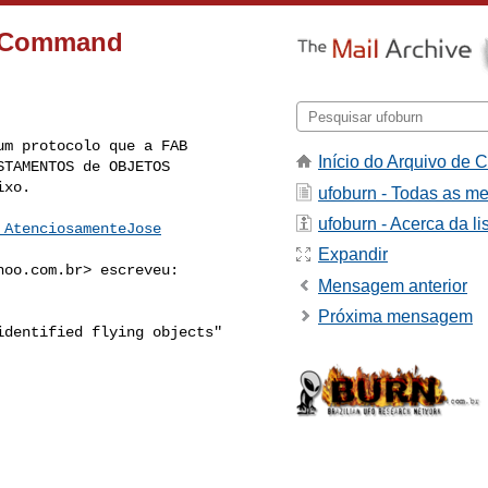
e Command
m protocolo que a FAB 

Início do Arquivo de C
TAMENTOS de OBJETOS 

ufoburn - Todas as m
ufoburn - Acerca da li
 AtenciosamenteJose
Expandir
hoo.com.br
> escreveu:
Mensagem anterior
Próxima mensagem
dentified flying objects" 
