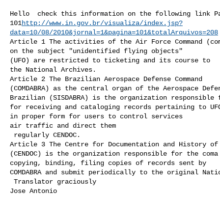
Hello  check this information on the following link Pa
101
http://www.in.gov.br/visualiza/index.jsp?
data=10/08/2010&jornal=1&pagina=101&totalArquivos=208
Article 1 The activities of the Air Force Command (com
on the subject "unidentified flying objects"

(UFO) are restricted to ticketing and its course to

the National Archives.

Article 2 The Brazilian Aerospace Defense Command

(COMDABRA) as the central organ of the Aerospace Defen
Brazilian (SISDABRA) is the organization responsible f
for receiving and cataloging records pertaining to UFO
in proper form for users to control services

air traffic and direct them

 regularly CENDOC.

Article 3 The Centre for Documentation and History of 
(CENDOC) is the organization responsible for the coma

copying, binding, filing copies of records sent by

COMDABRA and submit periodically to the original Natio
 Translator graciously

Jose Antonio
