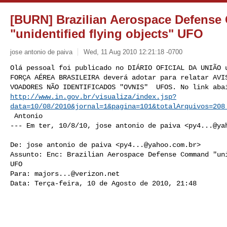
[BURN] Brazilian Aerospace Defens
"unidentified flying objects" UFO
jose antonio de paiva
Wed, 11 Aug 2010 12:21:18 -0700
Olá pessoal foi publicado no DIÁRIO OFICIAL DA UNIÃO u
FORÇA AÉREA BRASILEIRA deverá adotar para relatar AVIS
http://www.in.gov.br/visualiza/index.jsp?
data=10/08/2010&jornal=1&pagina=101&totalArquivos=208
 Antonio

--- Em ter, 10/8/10, jose antonio de paiva <
py4...@ya
De: jose antonio de paiva <
py4...@yahoo.com.br
>

Assunto: Enc: Brazilian Aerospace Defense Command "uni
UFO

Para: 
majors...@verizon.net
Data: Terça-feira, 10 de Agosto de 2010, 21:48
