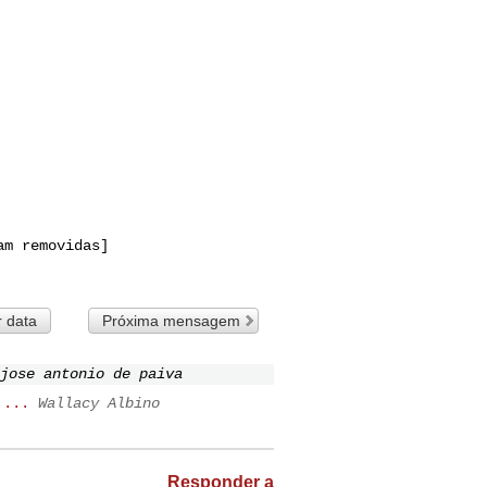
m removidas]

r data
Próxima mensagem
jose antonio de paiva
 ...
Wallacy Albino
Responder a