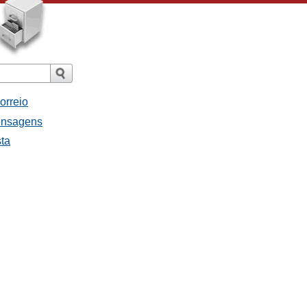
orreio
ensagens
sta