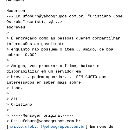
Hewerton

--- Em 
ufoburn@yahoogrupos.com.br
, "Cristiano Jose 
Ostruka" <cristi...@...> 

escreveu

>

> É engraçado como as pessoas querem compartilhar 
informações amigavelmente 

> enquanto não possuem o item... amigo, de boa, 
cobrar 10,00? 

> 

> Amigos, vou procurar o filme, baixar e 
disponibilizar em um servidor em 

> breve... podem aguardar...  SEM CUSTO aos 
interessados em saber mais sobre 

> isso.

> 

> Att

> Cristiano

> 

> -----Mensagem original-----

> De: 
ufoburn@yahoogrupos.com.br
[
mailto:
ufob...@yahoogrupos.com.br
] Em nome de 
