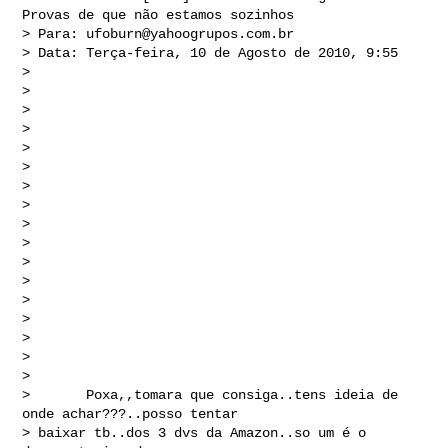
Provas de que não estamos sozinhos

> Para: 
ufoburn@yahoogrupos.com.br
> Data: Terça-feira, 10 de Agosto de 2010, 9:55

> 

> 

> 

> 

> 

> 

> 

>  

> 

> 

> 

>   

> 

> 

>     

>       

>       

>       Poxa,,tomara que consiga..tens ideia de 
onde achar???..posso tentar 

> baixar tb..dos 3 dvs da Amazon..so um é o 