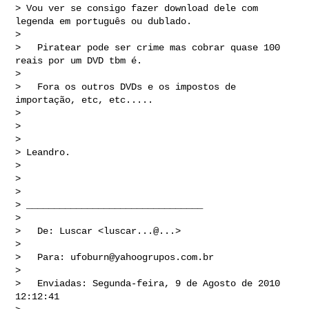
> Vou ver se consigo fazer download dele com 
legenda em português ou dublado.

> 

>   Piratear pode ser crime mas cobrar quase 100 
reais por um DVD tbm é.

> 

>   Fora os outros DVDs e os impostos de 
importação, etc, etc.....

> 

> 

> 

> Leandro.

> 

> 

> 

> ________________________________

> 

>   De: Luscar <luscar...@...>

> 

>   Para: 
ufoburn@yahoogrupos.com.br
> 

>   Enviadas: Segunda-feira, 9 de Agosto de 2010 
12:12:41
