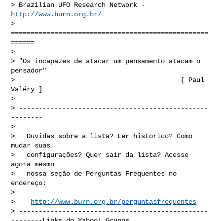
> Brazilian UFO Research Network - 
http://www.burn.org.br/
> 
==================================================
======

> 

> "Os incapazes de atacar um pensamento atacam o 
pensador"

>                                          [ Paul 
Valéry ]

> 

> ------------------------------------------------
--------

> 

>   Duvidas sobre a lista? Ler historico? Como 
mudar suas

>   configurações? Quer sair da lista? Acesse 
agora mesmo

>   nossa seção de Perguntas Frequentes no 
endereço:

> 

>    
http://www.burn.org.br/perguntasfrequentes
> ------------------------------------------------
--------Links do Yahoo! Grupos
