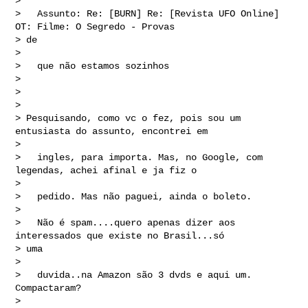
> 

>   Assunto: Re: [BURN] Re: [Revista UFO Online] 
OT: Filme: O Segredo - Provas 

> de 

> 

>   que não estamos sozinhos

> 

> 

> 

> Pesquisando, como vc o fez, pois sou um 
entusiasta do assunto, encontrei em 

> 

>   ingles, para importa. Mas, no Google, com 
legendas, achei afinal e ja fiz o 

> 

>   pedido. Mas não paguei, ainda o boleto.

> 

>   Não é spam....quero apenas dizer aos 
interessados que existe no Brasil...só 

> uma 

> 

>   duvida..na Amazon são 3 dvds e aqui um. 
Compactaram?

> 
