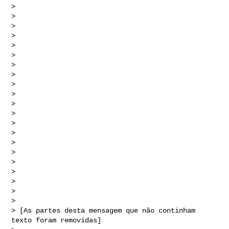
> 

>     

>      

> 

>     

>     

> 

> 

>  

> 

> 

> 

>   

> 

> 

> 

> 

> 

> 

>       

> 

> [As partes desta mensagem que não continham 
texto foram removidas]
