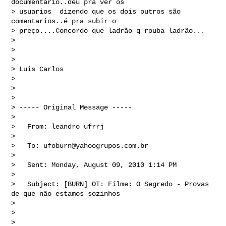
documentario..deu pra ver os 

> usuarios  dizendo que os dois outros são 
comentarios..é pra subir o 

> preço....Concordo que ladrão q rouba ladrão...

> 

> 

> 

> Luis Carlos

> 

> 

> 

> ----- Original Message ----- 

> 

>   From: leandro ufrrj 

> 

>   To: 
ufoburn@yahoogrupos.com.br
> 

>   Sent: Monday, August 09, 2010 1:14 PM

> 

>   Subject: [BURN] OT: Filme: O Segredo - Provas 
de que não estamos sozinhos

> 

> 

> 
