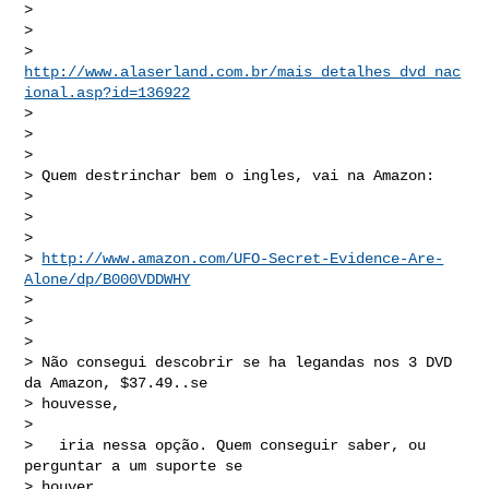
> 

> 

> 
http://www.alaserland.com.br/mais_detalhes_dvd_nac
ional.asp?id=136922
> 

> 

> 

> Quem destrinchar bem o ingles, vai na Amazon:

> 

> 

> 

> 
http://www.amazon.com/UFO-Secret-Evidence-Are-
Alone/dp/B000VDDWHY
> 

> 

> 

> Não consegui descobrir se ha legandas nos 3 DVD 
da Amazon, $37.49..se 

> houvesse, 

> 

>   iria nessa opção. Quem conseguir saber, ou 
perguntar a um suporte se 

> houver, 
