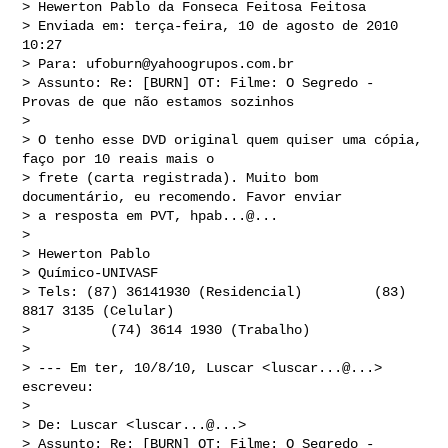
> Hewerton Pablo da Fonseca Feitosa Feitosa

> Enviada em: terça-feira, 10 de agosto de 2010 
10:27

> Para: 
ufoburn@yahoogrupos.com.br
> Assunto: Re: [BURN] OT: Filme: O Segredo - 
Provas de que não estamos sozinhos

> 

> O tenho esse DVD original quem quiser uma cópia, 
faço por 10 reais mais o 

> frete (carta registrada). Muito bom 
documentário, eu recomendo. Favor enviar 

> a resposta em PVT, hpab...@...

> 

> Hewerton Pablo

> Químico-UNIVASF

> Tels: (87) 36141930 (Residencial)         (83) 
8817 3135 (Celular)

>          (74) 3614 1930 (Trabalho)

> 

> --- Em ter, 10/8/10, Luscar <luscar...@...> 
escreveu:

> 

> De: Luscar <luscar...@...>

> Assunto: Re: [BURN] OT: Filme: O Segredo - 