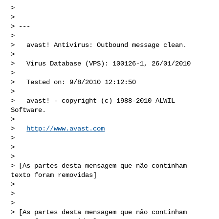
> 

> 

> ---

> 

>   avast! Antivirus: Outbound message clean.

> 

>   Virus Database (VPS): 100126-1, 26/01/2010

> 

>   Tested on: 9/8/2010 12:12:50

> 

>   avast! - copyright (c) 1988-2010 ALWIL 
Software.

> 

>   
http://www.avast.com
> 

> 

> 

> [As partes desta mensagem que não continham 
texto foram removidas]

> 

> 

> 

> [As partes desta mensagem que não continham 