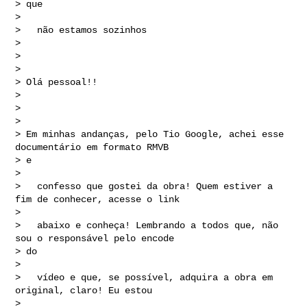
> que 

> 

>   não estamos sozinhos

> 

> 

> 

> Olá pessoal!!

> 

> 

> 

> Em minhas andanças, pelo Tio Google, achei esse 
documentário em formato RMVB 

> e 

> 

>   confesso que gostei da obra! Quem estiver a 
fim de conhecer, acesse o link 

> 

>   abaixo e conheça! Lembrando a todos que, não 
sou o responsável pelo encode 

> do 

> 

>   vídeo e que, se possível, adquira a obra em 
original, claro! Eu estou 

> 
