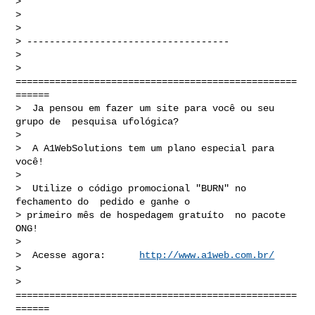
> 

> 

> 

> ------------------------------------

> 

> 
==================================================
======

>  Ja pensou em fazer um site para você ou seu 
grupo de  pesquisa ufológica?

> 

>  A A1WebSolutions tem um plano especial para 
você!

> 

>  Utilize o código promocional "BURN" no 
fechamento do  pedido e ganhe o 

> primeiro mês de hospedagem gratuíto  no pacote 
ONG!

> 

>  Acesse agora:      
http://www.a1web.com.br/
> 

> 
==================================================
======
