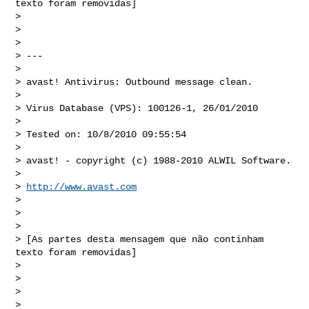
texto foram removidas]

> 

> 

> 

> ---

> 

> avast! Antivirus: Outbound message clean.

> 

> Virus Database (VPS): 100126-1, 26/01/2010

> 

> Tested on: 10/8/2010 09:55:54

> 

> avast! - copyright (c) 1988-2010 ALWIL Software.

> 

> 
http://www.avast.com
> 

> 

> 

> [As partes desta mensagem que não continham 
texto foram removidas]

> 

> 

> 

> 
