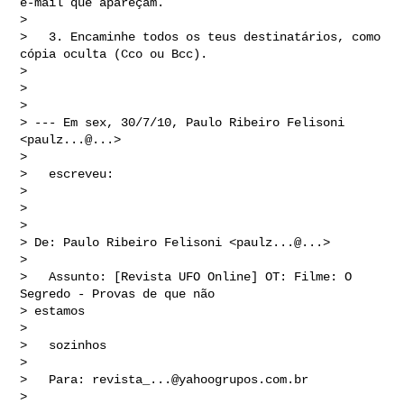
e-mail que apareçam.

> 

>   3. Encaminhe todos os teus destinatários, como 
cópia oculta (Cco ou Bcc).

> 

> 

> 

> --- Em sex, 30/7/10, Paulo Ribeiro Felisoni 
<paulz...@...> 

> 

>   escreveu:

> 

> 

> 

> De: Paulo Ribeiro Felisoni <paulz...@...>

> 

>   Assunto: [Revista UFO Online] OT: Filme: O 
Segredo - Provas de que não 

> estamos 

> 

>   sozinhos

> 

>   Para: 
revista_...@yahoogrupos.com.br
> 
