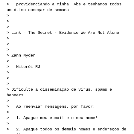
>   providenciando a minha! Abs e tenhamos todos 
um ótimo começar de semana!

> 

> 

> 

> Link = The Secret - Evidence We Are Not Alone

> 

> 

> 

> Zann Nyder

> 

>   Niterói-RJ

> 

> 

> 

> Dificulte a disseminação de vírus, spams e 
banners.

> 

>   Ao reenviar mensagens, por favor:

> 

>   1. Apague meu e-mail e o meu nome!

> 

>   2. Apague todos os demais nomes e endereços de 