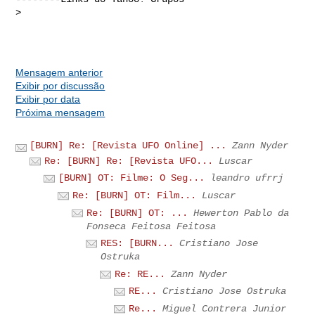
>

Mensagem anterior
Exibir por discussão
Exibir por data
Próxima mensagem
[BURN] Re: [Revista UFO Online] ...
Zann Nyder
Re: [BURN] Re: [Revista UFO...
Luscar
[BURN] OT: Filme: O Seg...
leandro ufrrj
Re: [BURN] OT: Film...
Luscar
Re: [BURN] OT: ...
Hewerton Pablo da
Fonseca Feitosa Feitosa
RES: [BURN...
Cristiano Jose
Ostruka
Re: RE...
Zann Nyder
RE...
Cristiano Jose Ostruka
Re...
Miguel Contrera Junior