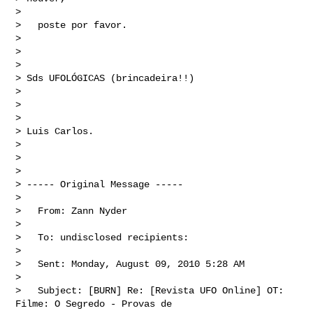
> 

>   poste por favor.

> 

> 

> 

> Sds UFOLÓGICAS (brincadeira!!)

> 

> 

> 

> Luis Carlos.

> 

> 

> 

> ----- Original Message ----- 

> 

>   From: Zann Nyder 

> 

>   To: undisclosed recipients: 

> 

>   Sent: Monday, August 09, 2010 5:28 AM

> 

>   Subject: [BURN] Re: [Revista UFO Online] OT: 
Filme: O Segredo - Provas de 
