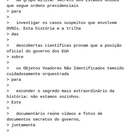
que segue ordens presidenciais 

> para

> 

>   investigar os casos suspeitos que envolvem 
OVNIs. Esta história e a trilha 

> das

> 

>   descobertas científicas provam que a posição 
oficial do governo dos EUA 

> sobre

> 

>   os Objetos Voadores Não Identificados temsido 
cuidadosamente orquestrada 

> para

> 

>   esconder o segredo mais extraordinário da 
história: não estamos sozinhos. 

> Este

> 

>   documentário reúne vídeos e fotos de 
documentos secretos do governo, 

> juntamente

> 
