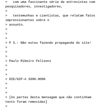
>   com uma fascinante série de entrevistas com 
pesquisadores, investigadores,

> 

>   testemunhas e cientistas, que relatam fatos 
impressionantes sobre o 

> assunto. 

> 

> 

> 

> P S.: Não estou fazendo propaganda do site! 

> 

> 

> 

> Paulo Ribeiro Felisoni

> 

> 

> 

> DIE/GIP-A 3396-9096 

> 

> 

> 

> [As partes desta mensagem que não continham 
texto foram removidas]

> 
