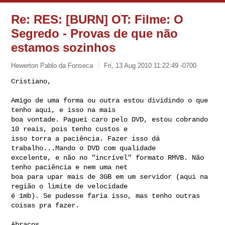
Re: RES: [BURN] OT: Filme: O
Segredo - Provas de que não
estamos sozinhos
Hewerton Pablo da Fonseca
Fri, 13 Aug 2010 11:22:49 -0700
Cristiano,

Amigo de uma forma ou outra estou dividindo o que 
tenho aqui, e isso na mais 

boa vontade. Paguei caro pelo DVD, estou cobrando 
10 reais, pois tenho custos e 

isso torra a paciência. Fazer isso dá 
trabalho...Mando o DVD com qualidade 

excelente, e não no "incrível" formato RMVB. Não 
tenho paciência e nem uma net 

boa para upar mais de 3GB em um servidor (aqui na 
região o limite de velocidade 

é 1mb). Se pudesse faria isso, mas tenho outras 
coisas pra fazer.
Abraços,      
