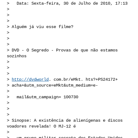
>   Data: Sexta-feira, 30 de Julho de 2010, 17:13

> 

> 

> 

> Alguém já viu esse filme? 

> 

> 

> 

> DVD - O Segredo - Provas de que não estamos 
sozinhos 

> 

> 

> 

> 
http://dvdworld
. com.br/eMkt. hts?+PS24172+ 

> acha+&utm_source=eMkt&utm_medium=e- 

> 

>   mail&utm_campaign= 100730 

> 

> 

> 

> Sinopse: A existência de alienígenas e discos 
voadores revelada! O MJ-12 é

> 

>   um grupo militar secreto dos Estados Unidos 