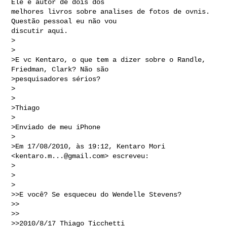
Ele é autor de dois dos 

melhores livros sobre analises de fotos de ovnis. 
Questão pessoal eu não vou 

discutir aqui.

>

>

>E vc Kentaro, o que tem a dizer sobre o Randle, 
Friedman, Clark? Não são 

>pesquisadores sérios?

>

>

>Thiago 

>

>Enviado de meu iPhone

>

>Em 17/08/2010, às 19:12, Kentaro Mori 
<
kentaro.m...@gmail.com
> escreveu:

>

>

>  

>>E você? Se esqueceu do Wendelle Stevens?

>>

>>

>>2010/8/17 Thiago Ticchetti 