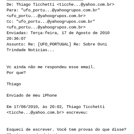
De: Thiago Ticchetti <
ticche...@yahoo.com.br
>

Para: "
ufo_portu...@yahoogrupos.com.br
" 
<
ufo_portu...@yahoogrupos.com.br
>

Cc: "
ufo_portu...@yahoogrupos.com.br
" 
<
ufo_portu...@yahoogrupos.com.br
>

Enviadas: Terça-feira, 17 de Agosto de 2010 
20:36:07

Assunto: Re: [UFO_PORTUGAL] Re: Sobre Ovni 
Trindade Noticias...

Vc ainda não me respondeu esse email.

Por que?

Thiago

Enviado de meu iPhone

Em 17/08/2010, às 20:02, Thiago Ticchetti 
<
ticche...@yahoo.com.br
> escreveu:

Esqueci de escrever. Você tem provas do que disse? 