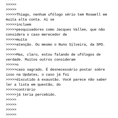
>>>>>

>>>>>  

>>>>>Thiago, nenhum ufólogo sério tem Roswell em 
muita alta conta. Aí se 

>>>>>incluem 

>>>>>pesquisadores como Jacques Vallee, que não 
considera o caso merecedor de 

>>>>>muita 

>>>>>atenção. Ou mesmo o Nuno Silveira, da SPO.

>>>>>

>>>>>Mas, claro, estou falando de ufólogos de 
verdade. Muitos outros consideram 

>>>>>o 

>>>>>caso sagrado. É desnecessário postar sobre 
isso na Updates, o caso já foi 

>>>>>discutido à exaustão. Você parece não saber 
ler a lista em questão, do 

>>>>>contrário 

>>>>>já teria percebido.

>>>>>

>>>>>

>>>>>

>>>>>
