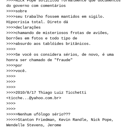
>>>>Nick Pope solicitou formalmente que documentos 
do governo com comentários 

>>>>sobre 

>>>>seu trabalho fossem mantidos em sigilo. 
Hipocrisia total. Direto dá 

>>>>declarações 

>>>>chamando de misteriosos frotas de aviões, 
borrões em fotos e todo tipo de 

>>>>absurdo aos tablóides britânicos.

>>>>

>>>>Se você os considera sérios, de novo, é uma 
honra ser chamado de "fraude" 

>>>>por 

>>>>você.

>>>>

>>>>

>>>>

>>>>2010/8/17 Thiago Luiz Ticchetti 
<
ticche...@yahoo.com.br
>

>>>>

>>>>  

>>>>>Nenhum ufólogo sério???

>>>>>Stanton Friedman, Kevin Randle, Nick Pope, 
Wendelle Stevens, Jerome 
