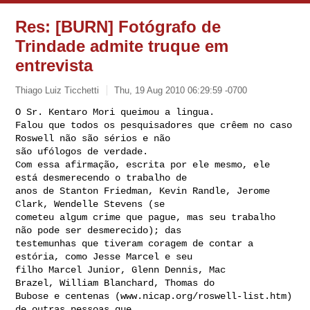
Res: [BURN] Fotógrafo de
Trindade admite truque em
entrevista
Thiago Luiz Ticchetti
Thu, 19 Aug 2010 06:29:59 -0700
O Sr. Kentaro Mori queimou a lingua.

Falou que todos os pesquisadores que crêem no caso 
Roswell não são sérios e não 

são ufólogos de verdade.

Com essa afirmação, escrita por ele mesmo, ele 
está desmerecendo o trabalho de 

anos de Stanton Friedman, Kevin Randle, Jerome 
Clark, Wendelle Stevens (se 

cometeu algum crime que pague, mas seu trabalho 
não pode ser desmerecido); das 

testemunhas que tiveram coragem de contar a 
estória, como Jesse Marcel e seu 

filho Marcel Junior, Glenn Dennis, Mac 
Brazel, William Blanchard, Thomas do 

Bubose e centenas (www.nicap.org/roswell-list.htm) 
de outras pessoas que 
