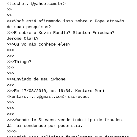
<
ticche...@yahoo.com.br
>

>>

>>  

>>>Você está afirmando isso sobre o Pope através 
de suas pesquisas?

>>>E sobre o Kevin Randle? Stanton Friedman? 
Jerome Clark?

>>>Ou vc não conhece eles?

>>>

>>>

>>>Thiago? 

>>>

>>>

>>>Enviado de meu iPhone

>>>

>>>Em 17/08/2010, às 16:34, Kentaro Mori 
<
kentaro.m...@gmail.com
> escreveu:

>>>

>>>

>>>  

>>>>Wendelle Stevens vende todo tipo de fraudes. 
Já foi condenado por pedofilia.

>>>>
