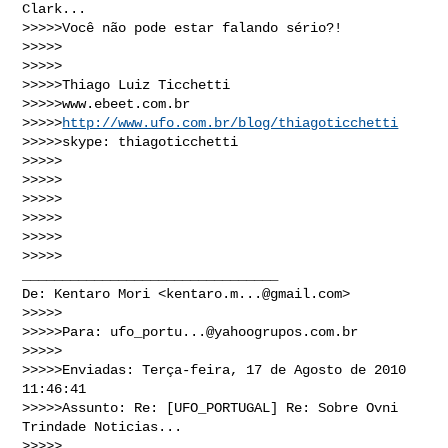
Clark...

>>>>>Você não pode estar falando sério?!

>>>>> 

>>>>> 

>>>>>Thiago Luiz Ticchetti

>>>>>www.ebeet.com.br

>>>>>
http://www.ufo.com.br/blog/thiagoticchetti
>>>>>skype: thiagoticchetti

>>>>> 

>>>>>

>>>>>

>>>>>

>>>>>

>>>>>

________________________________

De: Kentaro Mori <
kentaro.m...@gmail.com
> 

>>>>>

>>>>>Para: 
ufo_portu...@yahoogrupos.com.br
>>>>>

>>>>>Enviadas: Terça-feira, 17 de Agosto de 2010 
11:46:41

>>>>>Assunto: Re: [UFO_PORTUGAL] Re: Sobre Ovni 
Trindade Noticias...

>>>>>
